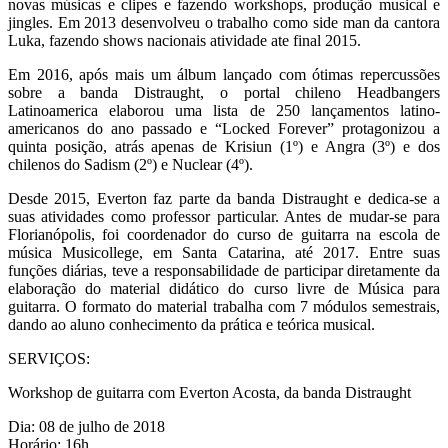
novas músicas e clipes e fazendo workshops, produção musical e
jingles. Em 2013 desenvolveu o trabalho como side man da cantora
Luka, fazendo shows nacionais atividade ate final 2015.
Em 2016, após mais um álbum lançado com ótimas repercussões
sobre a banda Distraught, o portal chileno Headbangers
Latinoamerica elaborou uma lista de 250 lançamentos latino-
americanos do ano passado e “Locked Forever” protagonizou a
quinta posição, atrás apenas de Krisiun (1º) e Angra (3º) e dos
chilenos do Sadism (2º) e Nuclear (4º).
Desde 2015, Everton faz parte da banda Distraught e dedica-se a
suas atividades como professor particular. Antes de mudar-se para
Florianópolis, foi coordenador do curso de guitarra na escola de
música Musicollege, em Santa Catarina, até 2017. Entre suas
funções diárias, teve a responsabilidade de participar diretamente da
elaboração do material didático do curso livre de Música para
guitarra. O formato do material trabalha com 7 módulos semestrais,
dando ao aluno conhecimento da prática e teórica musical.
SERVIÇOS:
Workshop de guitarra com Everton Acosta, da banda Distraught
Dia: 08 de julho de 2018
Horário: 16h