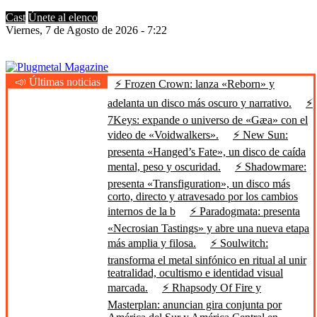
Cast
Únete al elenco
Viernes, 7 de Agosto de 2026 - 7:22
📣 Últimas noticias
⚡ Frozen Crown: lanza «Reborn» y
Plugmetal Magazine
Heavy Metal is Life
adelanta un disco más oscuro y narrativo.
⚡
7Keys: expande o universo de «Gæa» con el
video de «Voidwalkers».
⚡ New Sun:
presenta «Hanged’s Fate», un disco de caída
mental, peso y oscuridad.
⚡ Shadowmare:
presenta «Transfiguration», un disco más
corto, directo y atravesado por los cambios
internos de la b
⚡ Paradogmata: presenta
«Necrosian Tastings» y abre una nueva etapa
más amplia y filosa.
⚡ Soulwitch:
transforma el metal sinfónico en ritual al unir
teatralidad, ocultismo e identidad visual
marcada.
⚡ Rhapsody Of Fire y
Masterplan: anuncian gira conjunta por