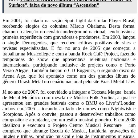
Surface”, faixa do novo álbum “Ascension”
Em 2001, foi citado na seção Spot Light da Guitar Player Brasil,
recebendo elogios do colunista Márcio Okaiama. Desta forma,
chamou a atenção no cenário underground nacional, tendo assim a
primeira experiência com gravadoras e produtores. Em 2003, lançou
o single Demogenics, que recebeu críticas positivas de sites e
revistas especializadas. E foi no ano de 2005 que começou a
trabalhar na Musicollege e com a banda Rock Café Project, fazendo
temporadas do show que apresentava releituras nacionais e
internacionais, participando inclusive de projetos como o Porto
Verão Alegre. Também lançou o CD Eugenics, o segundo disco da
Arena Age, que foi apontado como um dos grandes álbuns do
gênero Thrash Metal no cenário nacional pelo site Brasil Metal Law.
Já no ano de 2007, foi convidado a integrar a Toccata Magna, banda
de Metal Melódico com mescla de Música Folk Andina, a qual se
apresentou em grandes festivais como o BMU eo Live’n’Louder,
ambos em 2005 – tocando ao lado de nomes como Nightwish e
Scorpions. Após o convite, passou a desenvolver trabalhos como
compositor e arranjador, em um estilo musical pioneiro. E em 2008
idealizou e executou o Projeto Centro Musical Resonare – um
complexo que abrange Escola de Música, Luthieria, gravações de
jingles e trilhas, produção musical e loja de instrumentos musicais.