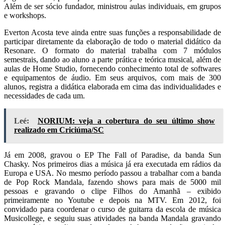
Além de ser sócio fundador, ministrou aulas individuais, em grupos
e workshops.
Everton Acosta teve ainda entre suas funções a responsabilidade de
participar diretamente da elaboração de todo o material didático da
Resonare. O formato do material trabalha com 7 módulos
semestrais, dando ao aluno a parte prática e teórica musical, além de
aulas de Home Studio, fornecendo conhecimento total de softwares
e equipamentos de áudio. Em seus arquivos, com mais de 300
alunos, registra a didática elaborada em cima das individualidades e
necessidades de cada um.
Leé:
NORIUM: veja a cobertura do seu último show
realizado em Criciúma/SC
Já em 2008, gravou o EP The Fall of Paradise, da banda Sun
Chasky. Nos primeiros dias a música já era executada em rádios da
Europa e USA. No mesmo período passou a trabalhar com a banda
de Pop Rock Mandala, fazendo shows para mais de 5000 mil
pessoas e gravando o clipe Filhos do Amanhã – exibido
primeiramente no Youtube e depois na MTV. Em 2012, foi
convidado para coordenar o curso de guitarra da escola de música
Musicollege, e seguiu suas atividades na banda Mandala gravando