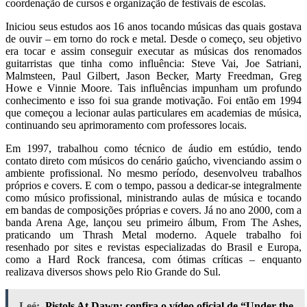
coordenação de cursos e organização de festivais de escolas.
Iniciou seus estudos aos 16 anos tocando músicas das quais gostava
de ouvir – em torno do rock e metal. Desde o começo, seu objetivo
era tocar e assim conseguir executar as músicas dos renomados
guitarristas que tinha como influência: Steve Vai, Joe Satriani,
Malmsteen, Paul Gilbert, Jason Becker, Marty Freedman, Greg
Howe e Vinnie Moore. Tais influências impunham um profundo
conhecimento e isso foi sua grande motivação. Foi então em 1994
que começou a lecionar aulas particulares em academias de música,
continuando seu aprimoramento com professores locais.
Em 1997, trabalhou como técnico de áudio em estúdio, tendo
contato direto com músicos do cenário gaúcho, vivenciando assim o
ambiente profissional. No mesmo período, desenvolveu trabalhos
próprios e covers. E com o tempo, passou a dedicar-se integralmente
como músico profissional, ministrando aulas de música e tocando
em bandas de composições próprias e covers. Já no ano 2000, com a
banda Arena Age, lançou seu primeiro álbum, From The Ashes,
praticando um Thrash Metal moderno. Aquele trabalho foi
resenhado por sites e revistas especializadas do Brasil e Europa,
como a Hard Rock francesa, com ótimas críticas – enquanto
realizava diversos shows pelo Rio Grande do Sul.
Leé:
Pistols At Dawn: confira o vídeo oficial de “Under the