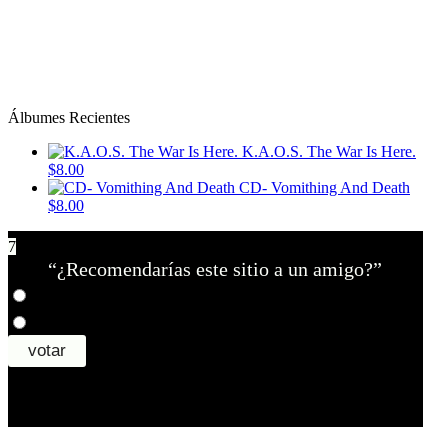
Álbumes Recientes
K.A.O.S. The War Is Here.
$8.00
CD- Vomithing And Death
$8.00
7
“¿Recomendarías este sitio a un amigo?”