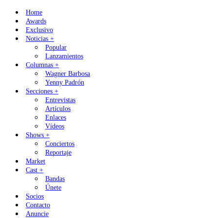
Skip
Home
to
Awards
content
Exclusivo
Noticias +
Popular
Lanzamientos
Columnas +
Wagner Barbosa
Yenny Padrón
Secciones +
Entrevistas
Artículos
Enlaces
Vídeos
Shows +
Conciertos
Reportaje
Market
Cast +
Bandas
Únete
Socios
Contacto
Anuncie