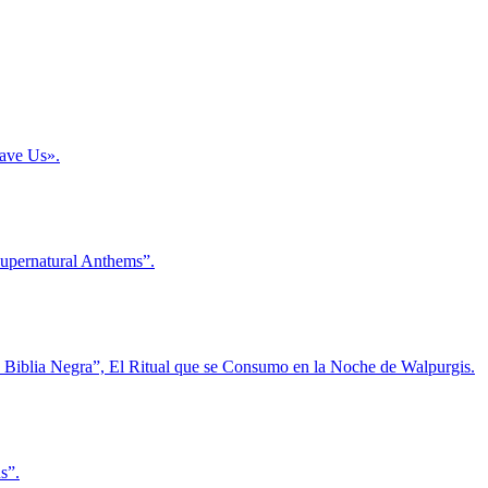
Save Us».
Supernatural Anthems”.
La Biblia Negra”, El Ritual que se Consumo en la Noche de Walpurgis.
s”.