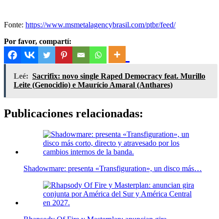
Fonte:
https://www.msmetalagencybrasil.com/ptbr/feed/
Por favor, compartí:
Leé:
Sacrifix: novo single Raped Democracy feat. Murillo
Leite (Genocidio) e Maurício Amaral (Anthares)
Publicaciones relacionadas:
Shadowmare: presenta «Transfiguration», un disco más…