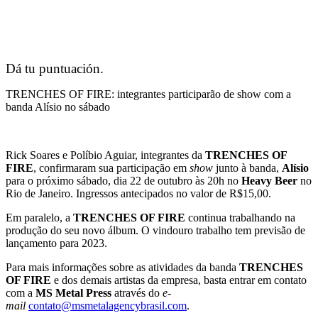
Dá tu puntuación.
TRENCHES OF FIRE: integrantes participarão de show com a
banda Alísio no sábado
Rick Soares e Políbio Aguiar, integrantes da
TRENCHES OF
FIRE
, confirmaram sua participação em
show
junto à banda,
Alísio
para o próximo sábado, dia 22 de outubro às 20h no
Heavy Beer
no
Rio de Janeiro. Ingressos antecipados no valor de R$15,00.
Em paralelo, a
TRENCHES OF FIRE
continua trabalhando na
produção do seu novo álbum. O vindouro trabalho tem previsão de
lançamento para 2023.
Para mais informações sobre as atividades da banda
TRENCHES
OF FIRE
e dos demais artistas da empresa, basta entrar em contato
com a
MS Metal Press
através do
e-
mail
contato@msmetalagencybrasil.com
.