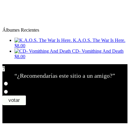
Álbumes Recientes
K.A.O.S. The War Is Here.
$8.00
CD- Vomithing And Death
$8.00
7
“¿Recomendarías este sitio a un amigo?”