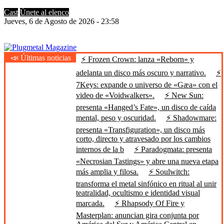
Cast
Únete al elenco
Jueves, 6 de Agosto de 2026 - 23:58
📣 Últimas noticias
⚡ Frozen Crown: lanza «Reborn» y
Plugmetal Magazine
Heavy Metal is Life
adelanta un disco más oscuro y narrativo.
⚡
7Keys: expande o universo de «Gæa» con el
video de «Voidwalkers».
⚡ New Sun:
presenta «Hanged’s Fate», un disco de caída
mental, peso y oscuridad.
⚡ Shadowmare:
presenta «Transfiguration», un disco más
corto, directo y atravesado por los cambios
internos de la b
⚡ Paradogmata: presenta
«Necrosian Tastings» y abre una nueva etapa
más amplia y filosa.
⚡ Soulwitch:
transforma el metal sinfónico en ritual al unir
teatralidad, ocultismo e identidad visual
marcada.
⚡ Rhapsody Of Fire y
Masterplan: anuncian gira conjunta por