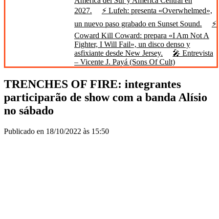
América del Sur y América Central en
2027.
⚡ Lufeh: presenta «Overwhelmed»,
un nuevo paso grabado en Sunset Sound.
⚡
Coward Kill Coward: prepara «I Am Not A
Fighter, I Will Fail», un disco denso y
asfixiante desde New Jersey.
🎤 Entrevista
– Vicente J. Payá (Sons Of Cult)
TRENCHES OF FIRE: integrantes
participarão de show com a banda Alísio
no sábado
Publicado en 18/10/2022 às 15:50