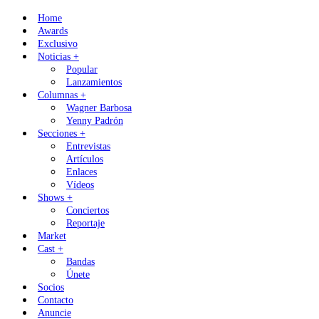
Skip
Home
to
Awards
content
Exclusivo
Noticias +
Popular
Lanzamientos
Columnas +
Wagner Barbosa
Yenny Padrón
Secciones +
Entrevistas
Artículos
Enlaces
Vídeos
Shows +
Conciertos
Reportaje
Market
Cast +
Bandas
Únete
Socios
Contacto
Anuncie