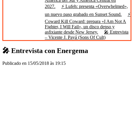
América del Sur y América Central en
2027.
⚡ Lufeh: presenta «Overwhelmed»,
un nuevo paso grabado en Sunset Sound.
⚡
Coward Kill Coward: prepara «I Am Not A
Fighter, I Will Fail», un disco denso y
asfixiante desde New Jersey.
🎤 Entrevista
– Vicente J. Payá (Sons Of Cult)
🎤 Entrevista con Energema
Publicado en 15/05/2018 às 19:15