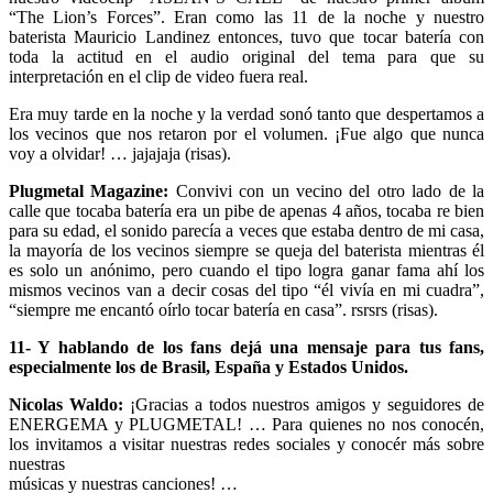
“The Lion’s Forces”. Eran como las 11 de la noche y nuestro
baterista Mauricio Landinez entonces, tuvo que tocar batería con
toda la actitud en el audio original del tema para que su
interpretación en el clip de video fuera real.
Era muy tarde en la noche y la verdad sonó tanto que despertamos a
los vecinos que nos retaron por el volumen.
¡Fue algo que nunca
voy a olvidar! … jajajaja (risas).
Plugmetal Magazine:
Convivi con un vecino del otro lado de la
calle que tocaba batería era un pibe de apenas 4 años, tocaba re bien
para su edad, el sonido parecía a veces que estaba dentro de mi casa,
la mayoría de los vecinos siempre se queja del baterista mientras él
es solo un anónimo, pero cuando el tipo logra ganar fama ahí los
mismos vecinos van a decir cosas del tipo “él vivía en mi cuadra”,
“siempre me encantó oírlo tocar batería en casa”. rsrsrs (risas).
11- Y hablando de los fans dejá una mensaje para tus fans,
especialmente los de Brasil, España y Estados Unidos.
Nicolas Waldo:
¡Gracias a todos nuestros amigos y seguidores de
ENERGEMA y PLUGMETAL! … Para quienes no nos conocén,
los invitamos a visitar nuestras redes sociales y conocér más sobre
nuestras
músicas y nuestras canciones! …