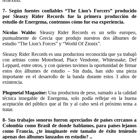
reflexión.
7- Según fuentes confiables “The Lion’s Forcers” producido
por Sleaszy Rider Records fue la primera producción de
estudio de Energema, contennos cómo fue esa experiencia.
Nicolas Waldo:
Sleaszy Rider Records es un sello europeo,
puntualmente de Grecia que produjo nuestros dos álbumes de
estudio “The Lion’s Forces” y “World Of Zionix”.
Sleaszy Rider Records es una productora reconocida que ya trabajó
con artistas como Motorhead, Place Vendome, Whitesnake, Def
Leppard, entre otros, y con quienes tuvimos la oportunidad de firmar
estos dos álbumes de estudio – Sin duda, han sido una pieza
importante en el desarrollo de la banda durante estos 3 años de
existencia.
Plugmetal Magazine:
Una productora de peso, sumado a la calidad
técnica innegable de Energema, solo podía reflejar en la buena
aceptación del público que al fin y al cabo será el próximo tema a
tratar.
8- Sus trabajos sonoros fueron apreciados de países cercanos a
Colombia como Brasil de donde hablamos, para países lejanos
como Francia, ¿te imaginaste este tamaño de éxito teniendo
apenas dos álbumes lanzados en estudio? ..