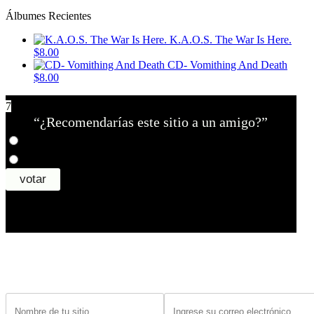
Álbumes Recientes
K.A.O.S. The War Is Here.
$8.00
CD- Vomithing And Death
$8.00
7
“¿Recomendarías este sitio a un amigo?”
¿Tiene un sitio? Ingrese sus datos abajo para recibir noticias de las ba