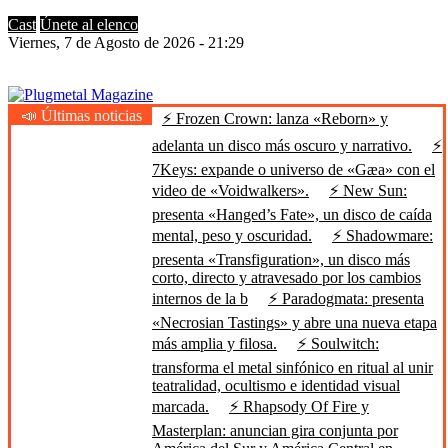
Cast
Únete al elenco
Viernes, 7 de Agosto de 2026 - 21:29
📣 Últimas noticias
⚡ Frozen Crown: lanza «Reborn» y
Plugmetal Magazine
Heavy Metal is Life
adelanta un disco más oscuro y narrativo.
⚡
7Keys: expande o universo de «Gæa» con el
video de «Voidwalkers».
⚡ New Sun:
presenta «Hanged’s Fate», un disco de caída
mental, peso y oscuridad.
⚡ Shadowmare:
presenta «Transfiguration», un disco más
corto, directo y atravesado por los cambios
internos de la b
⚡ Paradogmata: presenta
«Necrosian Tastings» y abre una nueva etapa
más amplia y filosa.
⚡ Soulwitch:
transforma el metal sinfónico en ritual al unir
teatralidad, ocultismo e identidad visual
marcada.
⚡ Rhapsody Of Fire y
Masterplan: anuncian gira conjunta por