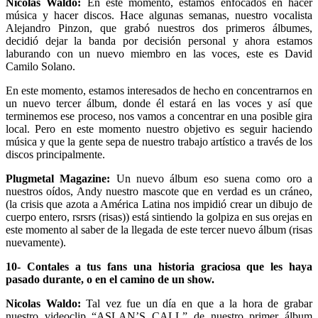
Nicolas Waldo:
En este momento, estamos enfocados en hacer
música y hacer discos. Hace algunas semanas, nuestro vocalista
Alejandro Pinzon, que grabó nuestros dos primeros álbumes,
decidió dejar la banda por decisión personal y ahora estamos
laburando con un nuevo miembro en las voces, este es David
Camilo Solano.
En este momento, estamos interesados de hecho en concentrarnos en
un nuevo tercer álbum, donde él estará en las voces y así que
terminemos ese proceso, nos vamos a concentrar en una posible gira
local. Pero en este momento nuestro objetivo es seguir haciendo
música y que la gente sepa de nuestro trabajo artístico a través de los
discos principalmente.
Plugmetal Magazine:
Un nuevo álbum eso suena como oro a
nuestros oídos, Andy nuestro mascote que en verdad es un cráneo,
(la crisis que azota a América Latina nos impidió crear un dibujo de
cuerpo entero, rsrsrs (risas)) está sintiendo la golpiza en sus orejas en
este momento al saber de la llegada de este tercer nuevo álbum (risas
nuevamente).
10- Contales a tus fans una historia graciosa que les haya
pasado durante, o en el camino de un show.
Nicolas Waldo:
Tal vez fue un día en que a la hora de grabar
nuestro videoclip “ASLAN’S CALL” de nuestro primer álbum