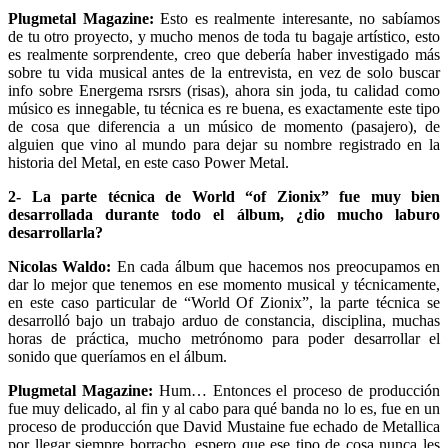
Plugmetal Magazine:
Esto es realmente interesante, no sabíamos
de tu otro proyecto, y mucho menos de toda tu bagaje artístico, esto
es realmente sorprendente, creo que debería haber investigado más
sobre tu vida musical antes de la entrevista, en vez de solo buscar
info sobre Energema rsrsrs (risas), ahora sin joda, tu calidad como
músico es innegable, tu técnica es re buena, es exactamente este tipo
de cosa que diferencia a un músico de momento (pasajero), de
alguien que vino al mundo para dejar su nombre registrado en la
historia del Metal, en este caso Power Metal.
2- La parte técnica de World “of Zionix” fue muy bien
desarrollada durante todo el álbum, ¿dio mucho laburo
desarrollarla?
Nicolas Waldo:
En cada álbum que hacemos nos preocupamos en
dar lo mejor que tenemos en ese momento musical y técnicamente,
en este caso particular de “World Of Zionix”, la parte técnica se
desarrolló bajo un trabajo arduo de constancia, disciplina, muchas
horas de práctica, mucho metrónomo para poder desarrollar el
sonido que queríamos en el álbum.
Plugmetal Magazine:
Hum… Entonces el proceso de producción
fue muy delicado, al fin y al cabo para qué banda no lo es, fue en un
proceso de producción que David Mustaine fue echado de Metallica
por llegar siempre borracho, espero que ese tipo de cosa nunca les