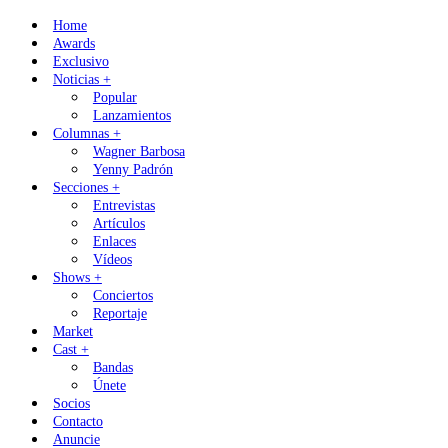
Skip
Home
to
Awards
content
Exclusivo
Noticias +
Popular
Lanzamientos
Columnas +
Wagner Barbosa
Yenny Padrón
Secciones +
Entrevistas
Artículos
Enlaces
Vídeos
Shows +
Conciertos
Reportaje
Market
Cast +
Bandas
Únete
Socios
Contacto
Anuncie