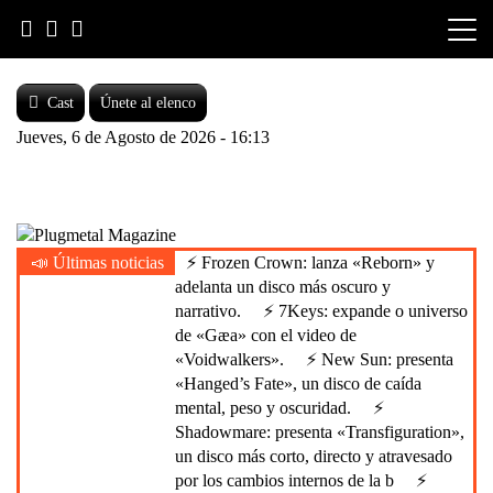
Skip
to
content
Cast
Únete al elenco
Jueves, 6 de Agosto de 2026 - 16:13
Heavy Metal is Life
📣 Últimas noticias
⚡ Frozen Crown: lanza «Reborn» y
Plugmetal Magazine
adelanta un disco más oscuro y
narrativo.
⚡ 7Keys: expande o universo
de «Gæa» con el video de
«Voidwalkers».
⚡ New Sun: presenta
«Hanged’s Fate», un disco de caída
mental, peso y oscuridad.
⚡
Shadowmare: presenta «Transfiguration»,
un disco más corto, directo y atravesado
por los cambios internos de la b
⚡