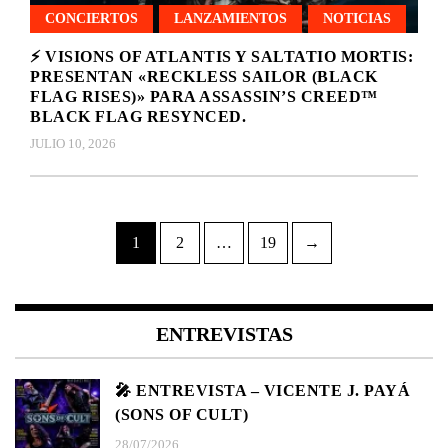
CONCIERTOS
LANZAMIENTOS
NOTICIAS
⚡ VISIONS OF ATLANTIS Y SALTATIO MORTIS:
PRESENTAN «RECKLESS SAILOR (BLACK
FLAG RISES)» PARA ASSASSIN’S CREED™
BLACK FLAG RESYNCED.
JULIO 10, 2026
Paginación
Page
Page
Page
1
2
…
19
→
de
entradas
ENTREVISTAS
🎤 ENTREVISTA – VICENTE J. PAYÁ
(SONS OF CULT)
28/07/2026