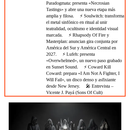
Paradogmata: presenta «Necrosian
Tastings» y abre una nueva etapa más
amplia y filosa.
⚡ Soulwitch: transforma
el metal sinfónico en ritual al unir
teatralidad, ocultismo e identidad visual
marcada.
⚡ Rhapsody Of Fire y
Masterplan: anuncian gira conjunta por
América del Sur y América Central en
2027.
⚡ Lufeh: presenta
«Overwhelmed», un nuevo paso grabado
en Sunset Sound.
⚡ Coward Kill
Coward: prepara «I Am Not A Fighter, I
Will Fail», un disco denso y asfixiante
desde New Jersey.
🎤 Entrevista –
Vicente J. Payá (Sons Of Cult)