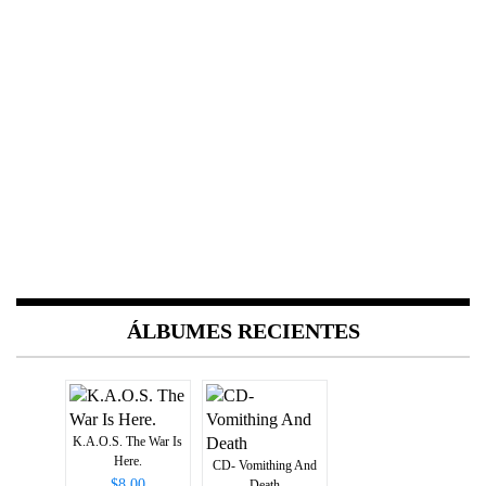
ÁLBUMES RECIENTES
K.A.O.S. The War Is
Here.
CD- Vomithing And
$8.00
Death