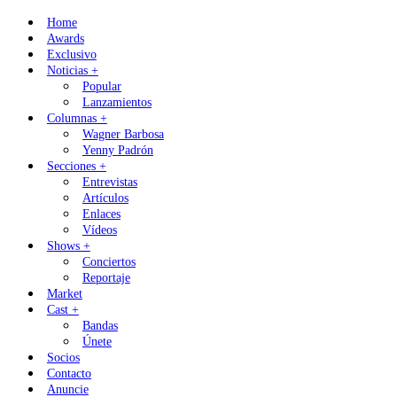
Skip
Home
to
Awards
content
Exclusivo
Noticias +
Popular
Lanzamientos
Columnas +
Wagner Barbosa
Yenny Padrón
Secciones +
Entrevistas
Artículos
Enlaces
Vídeos
Shows +
Conciertos
Reportaje
Market
Cast +
Bandas
Únete
Socios
Contacto
Anuncie