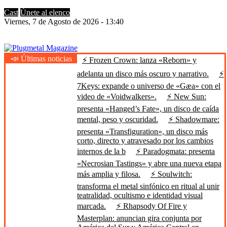
Cast
Únete al elenco
Viernes, 7 de Agosto de 2026 - 13:40
📣 Últimas noticias
⚡ Frozen Crown: lanza «Reborn» y
Plugmetal Magazine
Heavy Metal is Life
adelanta un disco más oscuro y narrativo.
⚡
7Keys: expande o universo de «Gæa» con el
video de «Voidwalkers».
⚡ New Sun:
presenta «Hanged’s Fate», un disco de caída
mental, peso y oscuridad.
⚡ Shadowmare:
presenta «Transfiguration», un disco más
corto, directo y atravesado por los cambios
internos de la b
⚡ Paradogmata: presenta
«Necrosian Tastings» y abre una nueva etapa
más amplia y filosa.
⚡ Soulwitch:
transforma el metal sinfónico en ritual al unir
teatralidad, ocultismo e identidad visual
marcada.
⚡ Rhapsody Of Fire y
Masterplan: anuncian gira conjunta por