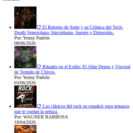
📑 El Retorno de Sorte y su Crónica del Tech-
Death Venezolano: Sincretismo, Sangre y Distorsión.
Por: Yenny Padrón
08/06/2026
📑 Rituales en el Exilio: El Altar Denso y Visceral
de Templo de Chivos.
Por: Yenny Padrón
03/06/2026
📑 Los clásicos del rock en español: esos temazos
que te vuelan la peluca.
Por: WAGNER BARBOSA
18/04/2026