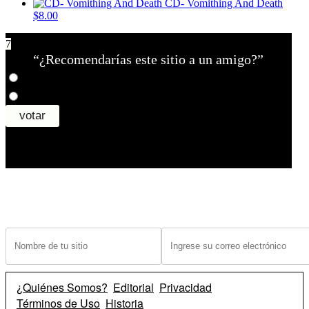
CD- Vomithing And Death
$8.00
7
“¿Recomendarías este sitio a un amigo?”
¿Tiene un sitio? Ingrese sus datos abajo para recibir noticias de las ba
¿Quiénes Somos?
Editorial
Privacidad
Términos de Uso
Historia