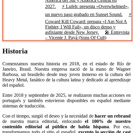
América del Sur y América Central en
2027.
⚡ Lufeh: presenta «Overwhelmed»,
un nuevo paso grabado en Sunset Sound.
⚡
Coward Kill Coward: prepara «I Am Not A
Fighter, I Will Fail», un disco denso y
asfixiante desde New Jersey.
🎤 Entrevista
– Vicente J. Payá (Sons Of Cult)
Historia
Comenzamos nuestra historia en 2018, en el estado de Río de
Janeiro, Brasil. Nuestra empresa nació de la mano de Wagner
Barbosa, un brasileño desde muy joven inmerso en la cultura del
Heavy Metal, fanático de la cultura latina y dedicado al aprendizaje
del español.
Entre 2018 y septiembre de 2025, se realizaron muchas acciones en
portugués y también estuvieron disponibles en español mediante
sistemas de traducción.
Con el tiempo, surgió el deseo y la necesidad de
hacer un rebrand
de nuestra marca editorial, enfocando
el 100% de nuestro
contenido editorial al público de habla hispana
. Por eso,
transformamos todo el sitio al español,
excepto la sección de cast