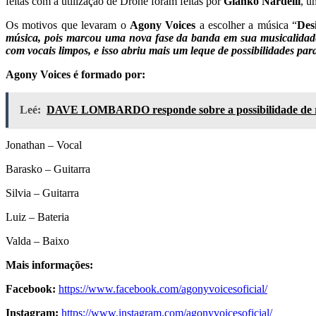
feitas com a utilização de Drone foram feitas por
Gianko Nardelli
, u
Os motivos que levaram o
Agony Voices
a escolher a música “
Des
música, pois marcou uma nova fase da banda em sua musicalidade
com vocais limpos, e isso abriu mais um leque de possibilidades p
Agony Voices é formado por:
Leé:
DAVE LOMBARDO responde sobre a possibilidade de
Jonathan – Vocal
Barasko – Guitarra
Silvia – Guitarra
Luiz – Bateria
Valda – Baixo
Mais informações:
Facebook:
https://www.facebook.com/agonyvoicesoficial/
Instagram:
https://www.instagram.com/agonyvoicesoficial/