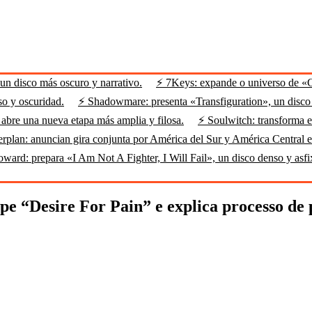
n disco más oscuro y narrativo.
⚡ 7Keys: expande o universo de «
so y oscuridad.
⚡ Shadowmare: presenta «Transfiguration», un disco m
abre una nueva etapa más amplia y filosa.
⚡ Soulwitch: transforma el
rplan: anuncian gira conjunta por América del Sur y América Central 
ard: prepara «I Am Not A Fighter, I Will Fail», un disco denso y asfi
ipe “Desire For Pain” e explica processo de