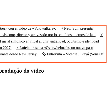
Gæa» con el video de «Voidwalkers».
⚡ New Sun: presenta
ás corto, directo y atravesado por los cambios internos de la b
⚡
 metal sinfónico en ritual al unir teatralidad, ocultismo e identidad
en 2027.
⚡ Lufeh: presenta «Overwhelmed», un nuevo paso
xiante desde New Jersey.
🎤 Entrevista – Vicente J. Payá (Sons Of
 produção do vídeo