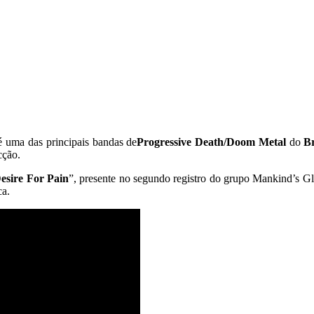
 uma das principais bandas de
Progressive Death/Doom Metal
do
Br
cção.
esire For Pain
”, presente no segundo registro do grupo Mankind’s Glo
ca.