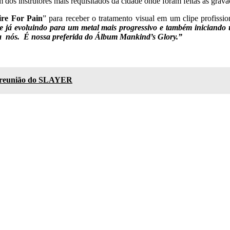
m dos instrutores mais requisitados da cidade onde foram feitas as grava
ire For Pain
” para receber o tratamento visual em um clipe profissi
 já evoluindo para um metal mais progressivo e também iniciando u
ara nós. É nossa preferida do Álbum Mankind’s Glory.”
 reunião do SLAYER