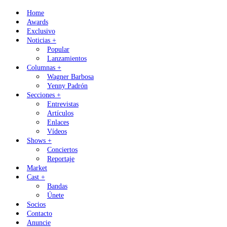
Skip
Home
to
Awards
content
Exclusivo
Noticias +
Popular
Lanzamientos
Columnas +
Wagner Barbosa
Yenny Padrón
Secciones +
Entrevistas
Artículos
Enlaces
Vídeos
Shows +
Conciertos
Reportaje
Market
Cast +
Bandas
Únete
Socios
Contacto
Anuncie