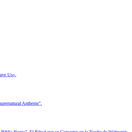
Save Us».
Supernatural Anthems”.
La Biblia Negra”, El Ritual que se Consumo en la Noche de Walpurgis.