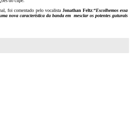
ções do clipe.
onal, foi comentado pelo vocalista
Jonathan Feltz
:
“Escolhemos essa
ma nova característica da banda em mesclar os potentes guturais