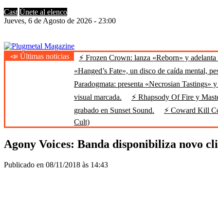
Cast
Únete al elenco
Jueves, 6 de Agosto de 2026 - 23:00
📣 Últimas noticias
⚡ Frozen Crown: lanza «Reborn» y adelanta u
Plugmetal Magazine
Heavy Metal is Life
«Hanged’s Fate», un disco de caída mental, pe
Paradogmata: presenta «Necrosian Tastings» y 
visual marcada.
⚡ Rhapsody Of Fire y Maste
grabado en Sunset Sound.
⚡ Coward Kill Cow
Cult)
Agony Voices: Banda disponibiliza novo cl
Publicado en 08/11/2018 às 14:43