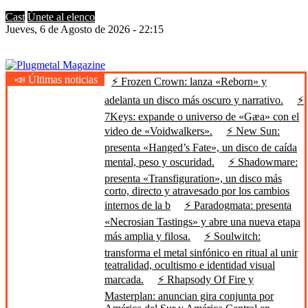
Cast
Únete al elenco
Jueves, 6 de Agosto de 2026 - 22:15
📣 Últimas noticias
⚡ Frozen Crown: lanza «Reborn» y
Plugmetal Magazine
Heavy Metal is Life
adelanta un disco más oscuro y narrativo.
⚡
7Keys: expande o universo de «Gæa» con el
video de «Voidwalkers».
⚡ New Sun:
presenta «Hanged’s Fate», un disco de caída
mental, peso y oscuridad.
⚡ Shadowmare:
presenta «Transfiguration», un disco más
corto, directo y atravesado por los cambios
internos de la b
⚡ Paradogmata: presenta
«Necrosian Tastings» y abre una nueva etapa
más amplia y filosa.
⚡ Soulwitch:
transforma el metal sinfónico en ritual al unir
teatralidad, ocultismo e identidad visual
marcada.
⚡ Rhapsody Of Fire y
Masterplan: anuncian gira conjunta por