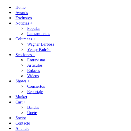
Skip
Home
to
Awards
content
Exclusivo
Noticias +
Popular
Lanzamientos
Columnas +
Wagner Barbosa
Yenny Padrón
Secciones +
Entrevistas
Artículos
Enlaces
Vídeos
Shows +
Conciertos
Reportaje
Market
Cast +
Bandas
Únete
Socios
Contacto
Anuncie