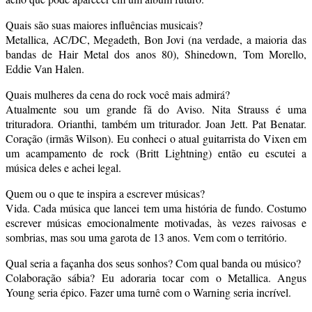
Quais são suas maiores influências musicais?
Metallica, AC/DC, Megadeth, Bon Jovi (na verdade, a maioria das
bandas de Hair Metal dos anos 80), Shinedown, Tom Morello,
Eddie Van Halen.
Quais mulheres da cena do rock você mais admirá?
Atualmente sou um grande fã do Aviso. Nita Strauss é uma
trituradora. Orianthi, também um triturador. Joan Jett. Pat Benatar.
Coração (irmãs Wilson). Eu conheci o atual guitarrista do Vixen em
um acampamento de rock (Britt Lightning) então eu escutei a
música deles e achei legal.
Quem ou o que te inspira a escrever músicas?
Vida. Cada música que lancei tem uma história de fundo. Costumo
escrever músicas emocionalmente motivadas, às vezes raivosas e
sombrias, mas sou uma garota de 13 anos. Vem com o território.
Qual seria a façanha dos seus sonhos? Com qual banda ou músico?
Colaboração sábia? Eu adoraria tocar com o Metallica. Angus
Young seria épico. Fazer uma turnê com o Warning seria incrível.