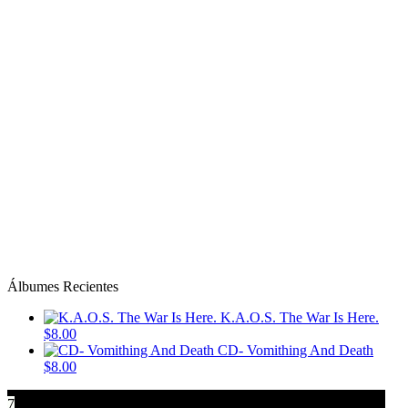
Álbumes Recientes
K.A.O.S. The War Is Here.
$8.00
CD- Vomithing And Death
$8.00
7