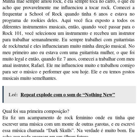
Minha mãe sempre amou rock, e ela sempre toca no carro, o que eu
acho que provavelmente me influenciou a tocar rock. Comecei a
frequentar a School of Rock quando tinha 6 anos e estava no
programa de rookies deles. Aqui você fica exposto a todos os
diferentes instrumentos musicais, então, quando você passar para o
Rock 101, você selecionou um instrumento e recebeu um instrutor
para trabalhar semanalmente. Eu sempre trabalhei com guitarristas
de rock/metal e eles influenciaram muito minha direção musical. No
meu primeiro ano eu estava com uma guitarrista mulher, o que foi
muito legal e então, quando fiz 7 anos, comecei a trabalhar com meu
atual instrutor, Rafael. Ele me influenciou muito e trabalhou comigo
para ser o músico e performer que sou hoje. Ele e eu temos gostos
musicais muito semelhantes.
Leé:
Repeat explode com o som de “Nothing New”
Qual foi sua primeira composição?
Eu fiz um acampamento de rock feminino onde eu tinha que
escrever uma música com um monte de outras garotas, e eu escrevi
essa música chamada “Dark Skulls”. Na verdade é muito bom. Eu
acho que pode aparecer em um álbum futuro.