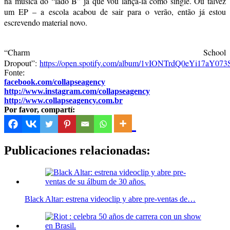
na música do “lado B” já que vou lançá-la como single. Ou talvez
um EP – a escola acabou de sair para o verão, então já estou
escrevendo material novo.
“Charm School
Dropout”:
https://open.spotify.com/album/1vIONTrdQ0eYi17aY073
Fonte:
facebook.com/collapseagency
http://www.instagram.com/collapseagency
http://www.collapseagency.com.br
Por favor, compartí:
Publicaciones relacionadas:
Black Altar: estrena videoclip y abre pre-ventas de…