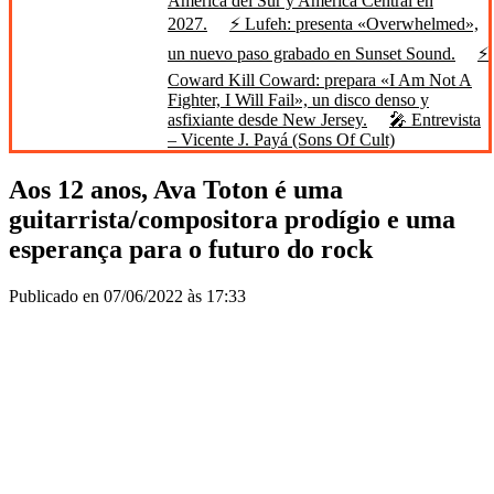
América del Sur y América Central en
2027.
⚡ Lufeh: presenta «Overwhelmed»,
un nuevo paso grabado en Sunset Sound.
⚡
Coward Kill Coward: prepara «I Am Not A
Fighter, I Will Fail», un disco denso y
asfixiante desde New Jersey.
🎤 Entrevista
– Vicente J. Payá (Sons Of Cult)
Aos 12 anos, Ava Toton é uma
guitarrista/compositora prodígio e uma
esperança para o futuro do rock
Publicado en 07/06/2022 às 17:33