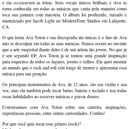
e ela co-escreveu as letras. Seus vocais únicos brilham, e Ava se
torna conhecida em todas as músicas que canta pela maneira como
toca sua guitarra com maestria. O álbum foi produzido, mixado e
masterizado por Jacob Light no ModernTone Studios em Lafayette,
CA.
O que torna Ava Toton e sua discografia tão únicas é o fato de Ava
não se desculpar em todas as suas músicas. Nunca ocorre ao ouvinte
que a arte magistral diante deles é de um artista tão jovem. No que já
é seu segundo EP, Ava Toton já se tornou uma grande inspiração
para roqueiros de todos os lugares, jovens e velhos. Ela quer mostrar
ao mundo que o rock and roll está longe de morrer e apresentar essa
música para sua geração.
Os principais instrumentos de Ava, de 12 anos, são seu violão e sua
voz, mas ela também pode tocar baixo, bateria e teclado e usa todas
essas habilidades ao escrever músicas e gravar demos.
Conversamos com Ava Toton sobre sua carreira, inspirações,
experiências pessoais, entre outras curiosidades. Confira!
Por que você quis tocar esse gênero (rock)?