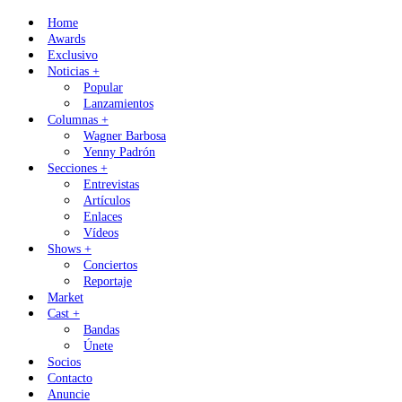
Skip
Home
to
Awards
content
Exclusivo
Noticias +
Popular
Lanzamientos
Columnas +
Wagner Barbosa
Yenny Padrón
Secciones +
Entrevistas
Artículos
Enlaces
Vídeos
Shows +
Conciertos
Reportaje
Market
Cast +
Bandas
Únete
Socios
Contacto
Anuncie