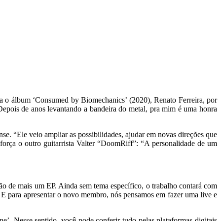
ia o álbum ‘Consumed by Biomechanics’ (2020), Renato Ferreira, por
“Depois de anos levantando a bandeira do metal, pra mim é uma honra
se. “Ele veio ampliar as possibilidades, ajudar em novas direções que
eforça o outro guitarrista Valter “DoomRiff”: “A personalidade de um
ção de mais um EP. Ainda sem tema específico, o trabalho contará com
0. E para apresentar o novo membro, nós pensamos em fazer uma live e
 Nesse sentido, você pode conferir tudo pelas plataformas digitais