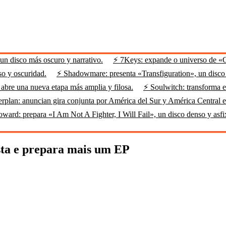
n disco más oscuro y narrativo.
⚡ 7Keys: expande o universo de «
so y oscuridad.
⚡ Shadowmare: presenta «Transfiguration», un disco m
abre una nueva etapa más amplia y filosa.
⚡ Soulwitch: transforma el
rplan: anuncian gira conjunta por América del Sur y América Central 
ard: prepara «I Am Not A Fighter, I Will Fail», un disco denso y asfi
ta e prepara mais um EP