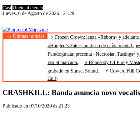
Cast
Únete al elenco
Jueves, 6 de Agosto de 2026 - 21:29
📣 Últimas noticias
⚡ Frozen Crown: lanza «Reborn» y adelanta u
Plugmetal Magazine
Heavy Metal is Life
«Hanged’s Fate», un disco de caída mental, pe
Paradogmata: presenta «Necrosian Tastings» y 
visual marcada.
⚡ Rhapsody Of Fire y Maste
grabado en Sunset Sound.
⚡ Coward Kill Cow
Cult)
CRASHKILL: Banda anuncia novo vocalis
Publicado en 07/10/2020 às 21:23