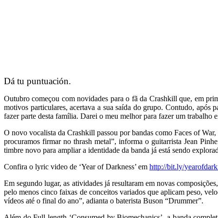
Dá tu puntuación.
Outubro começou com novidades para o fã da Crashkill que, em prim
motivos particulares, acertava a sua saída do grupo. Contudo, após
fazer parte desta família. Darei o meu melhor para fazer um trabalho e
O novo vocalista da Crashkill passou por bandas como Faces of War, F
procuramos firmar no thrash metal”, informa o guitarrista Jean Pinh
timbre novo para ampliar a identidade da banda já está sendo explora
Confira o lyric video de ‘Year of Darkness’ em
http://bit.ly/yearofdar
Em segundo lugar, as atividades já resultaram em novas composições,
pelo menos cinco faixas de conceitos variados que aplicam peso, vel
vídeos até o final do ano”, adianta o baterista Buson “Drummer”.
Além do Full-length ‘Consumed by Biomechanics’, a banda completad