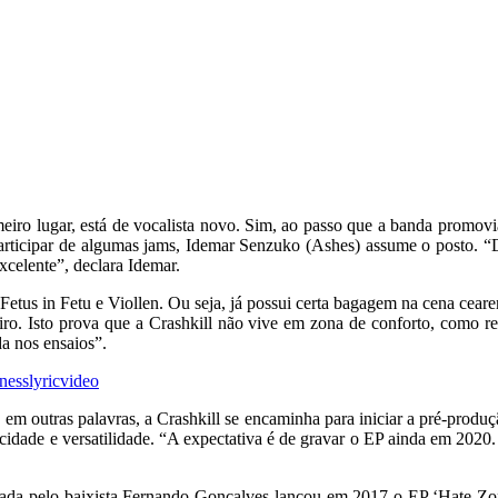
eiro lugar, está de vocalista novo. Sim, ao passo que a banda promov
 participar de algumas jams, Idemar Senzuko (Ashes) assume o posto. 
xcelente”, declara Idemar.
etus in Fetu e Viollen. Ou seja, já possui certa bagagem na cena cearen
eiro. Isto prova que a Crashkill não vive em zona de conforto, como r
da nos ensaios”.
knesslyricvideo
 em outras palavras, a Crashkill se encaminha para iniciar a pré-produ
ocidade e versatilidade. “A expectativa é de gravar o EP ainda em 202
a pelo baixista Fernando Gonçalves lançou em 2017 o EP ‘Hate Zone’.