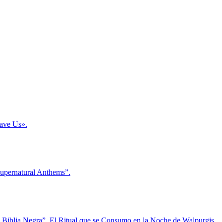
Save Us».
Supernatural Anthems”.
La Biblia Negra”, El Ritual que se Consumo en la Noche de Walpurgis.