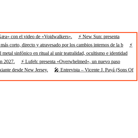
Gæa» con el video de «Voidwalkers».
⚡ New Sun: presenta
ás corto, directo y atravesado por los cambios internos de la b
⚡
 metal sinfónico en ritual al unir teatralidad, ocultismo e identidad
en 2027.
⚡ Lufeh: presenta «Overwhelmed», un nuevo paso
xiante desde New Jersey.
🎤 Entrevista – Vicente J. Payá (Sons Of