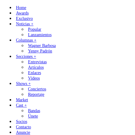
Skip
Home
to
Awards
content
Exclusivo
Noticias +
Popular
Lanzamientos
Columnas +
Wagner Barbosa
Yenny Padrón
Secciones +
Entrevistas
Artículos
Enlaces
Vídeos
Shows +
Conciertos
Reportaje
Market
Cast +
Bandas
Únete
Socios
Contacto
Anuncie