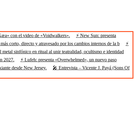
Gæa» con el video de «Voidwalkers».
⚡ New Sun: presenta
ás corto, directo y atravesado por los cambios internos de la b
⚡
 metal sinfónico en ritual al unir teatralidad, ocultismo e identidad
en 2027.
⚡ Lufeh: presenta «Overwhelmed», un nuevo paso
xiante desde New Jersey.
🎤 Entrevista – Vicente J. Payá (Sons Of