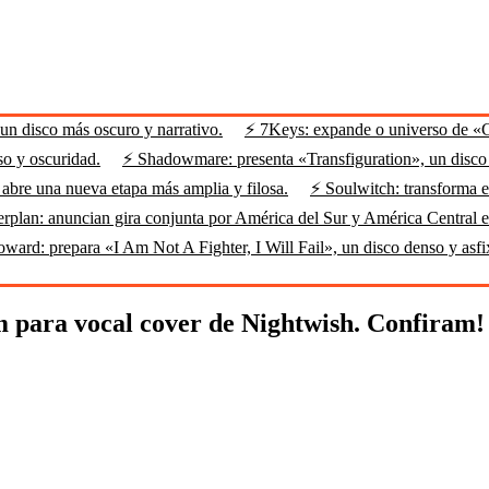
n disco más oscuro y narrativo.
⚡ 7Keys: expande o universo de «
so y oscuridad.
⚡ Shadowmare: presenta «Transfiguration», un disco m
abre una nueva etapa más amplia y filosa.
⚡ Soulwitch: transforma el
rplan: anuncian gira conjunta por América del Sur y América Central 
ard: prepara «I Am Not A Fighter, I Will Fail», un disco denso y asfi
para vocal cover de Nightwish. Confiram!