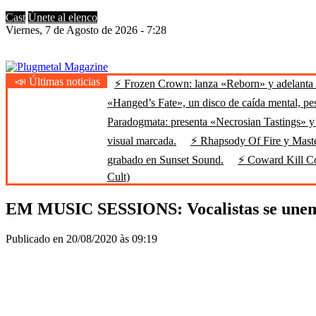
Cast
Únete al elenco
Viernes, 7 de Agosto de 2026 - 7:28
📣 Últimas noticias
⚡ Frozen Crown: lanza «Reborn» y adelanta u
Plugmetal Magazine
Heavy Metal is Life
«Hanged’s Fate», un disco de caída mental, pe
Paradogmata: presenta «Necrosian Tastings» y 
visual marcada.
⚡ Rhapsody Of Fire y Maste
grabado en Sunset Sound.
⚡ Coward Kill Cow
Cult)
EM MUSIC SESSIONS: Vocalistas se unem 
Publicado en 20/08/2020 às 09:19