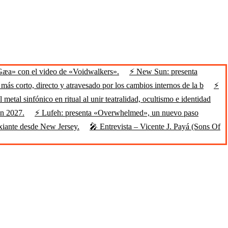
Gæa» con el video de «Voidwalkers».
⚡ New Sun: presenta
ás corto, directo y atravesado por los cambios internos de la b
⚡
 metal sinfónico en ritual al unir teatralidad, ocultismo e identidad
en 2027.
⚡ Lufeh: presenta «Overwhelmed», un nuevo paso
xiante desde New Jersey.
🎤 Entrevista – Vicente J. Payá (Sons Of