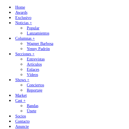
Skip
Home
to
Awards
content
Exclusivo
Noticias +
Popular
Lanzamientos
Columnas +
Wagner Barbosa
Yenny Padrón
Secciones +
Entrevistas
Artículos
Enlaces
Vídeos
Shows +
Conciertos
Reportaje
Market
Cast +
Bandas
Únete
Socios
Contacto
Anuncie