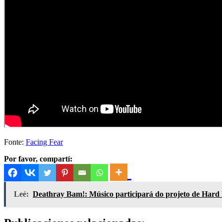
Fonte:
Facing Fear
Por favor, compartí:
Leé:
Deathray Bam!: Músico participará do projeto de Hard