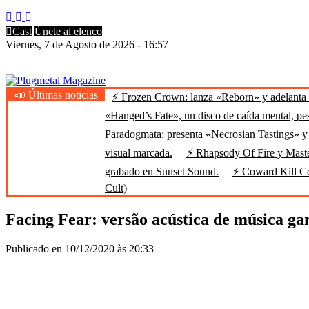
Cast
Únete al elenco
Viernes, 7 de Agosto de 2026 - 16:57
📣 Últimas noticias
⚡ Frozen Crown: lanza «Reborn» y adelanta u
Plugmetal Magazine
Heavy Metal is Life
«Hanged’s Fate», un disco de caída mental, pe
Paradogmata: presenta «Necrosian Tastings» y 
visual marcada.
⚡ Rhapsody Of Fire y Maste
grabado en Sunset Sound.
⚡ Coward Kill Cow
Cult)
Facing Fear: versão acústica de música ga
Publicado en 10/12/2020 às 20:33