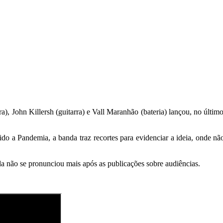
ra), John Killersh (guitarra) e Vall Maranhão (bateria) lançou, no últ
o a Pandemia, a banda traz recortes para evidenciar a ideia, onde nã
a não se pronunciou mais após as publicações sobre audiências.