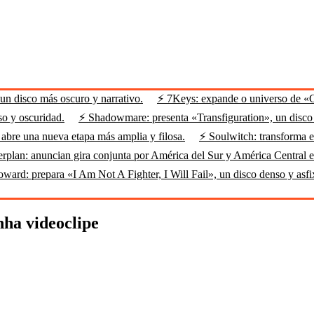
n disco más oscuro y narrativo.
⚡ 7Keys: expande o universo de «
so y oscuridad.
⚡ Shadowmare: presenta «Transfiguration», un disco m
abre una nueva etapa más amplia y filosa.
⚡ Soulwitch: transforma el
rplan: anuncian gira conjunta por América del Sur y América Central 
ard: prepara «I Am Not A Fighter, I Will Fail», un disco denso y asfi
nha videoclipe