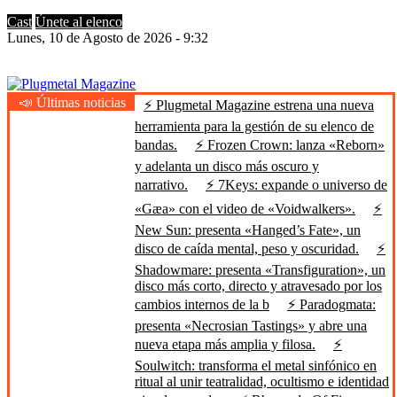
Cast
Únete al elenco
Lunes, 10 de Agosto de 2026 - 9:32
📣 Últimas noticias
⚡ Plugmetal Magazine estrena una nueva
Plugmetal Magazine
Heavy Metal is Life
herramienta para la gestión de su elenco de
bandas.
⚡ Frozen Crown: lanza «Reborn»
y adelanta un disco más oscuro y
narrativo.
⚡ 7Keys: expande o universo de
«Gæa» con el video de «Voidwalkers».
⚡
New Sun: presenta «Hanged’s Fate», un
disco de caída mental, peso y oscuridad.
⚡
Shadowmare: presenta «Transfiguration», un
disco más corto, directo y atravesado por los
cambios internos de la b
⚡ Paradogmata:
presenta «Necrosian Tastings» y abre una
nueva etapa más amplia y filosa.
⚡
Soulwitch: transforma el metal sinfónico en
ritual al unir teatralidad, ocultismo e identidad