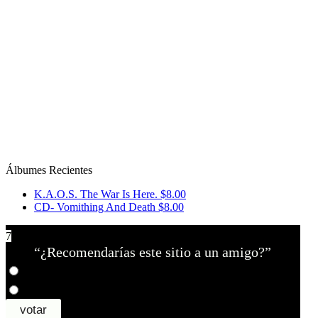
Álbumes Recientes
K.A.O.S. The War Is Here.
$8.00
CD- Vomithing And Death
$8.00
7
“¿Recomendarías este sitio a un amigo?”