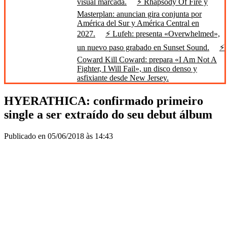
visual marcada.
⚡ Rhapsody Of Fire y
Masterplan: anuncian gira conjunta por
América del Sur y América Central en
2027.
⚡ Lufeh: presenta «Overwhelmed»,
un nuevo paso grabado en Sunset Sound.
⚡
Coward Kill Coward: prepara «I Am Not A
Fighter, I Will Fail», un disco denso y
asfixiante desde New Jersey.
HYERATHICA: confirmado primeiro
single a ser extraído do seu debut álbum
Publicado en 05/06/2018 às 14:43