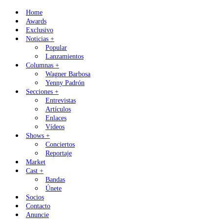
Skip
Home
to
Awards
content
Exclusivo
Noticias +
Popular
Lanzamientos
Columnas +
Wagner Barbosa
Yenny Padrón
Secciones +
Entrevistas
Artículos
Enlaces
Vídeos
Shows +
Conciertos
Reportaje
Market
Cast +
Bandas
Únete
Socios
Contacto
Anuncie