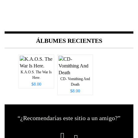
ÁLBUMES RECIENTES
K.A.O.S. The War Is
Here.
CD- Vomithing And
$8.00
Death
$8.00
“¿Recomendarías este sitio a un amigo?”