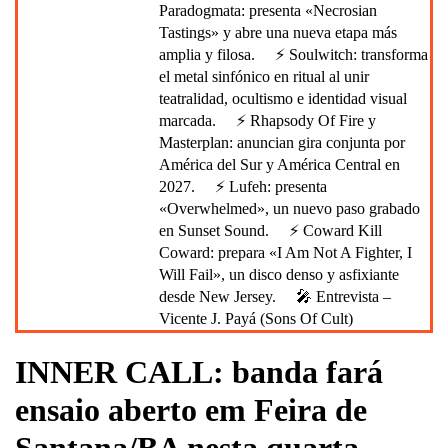
Paradogmata: presenta «Necrosian
Tastings» y abre una nueva etapa más
amplia y filosa.
⚡ Soulwitch: transforma
el metal sinfónico en ritual al unir
teatralidad, ocultismo e identidad visual
marcada.
⚡ Rhapsody Of Fire y
Masterplan: anuncian gira conjunta por
América del Sur y América Central en
2027.
⚡ Lufeh: presenta
«Overwhelmed», un nuevo paso grabado
en Sunset Sound.
⚡ Coward Kill
Coward: prepara «I Am Not A Fighter, I
Will Fail», un disco denso y asfixiante
desde New Jersey.
🎤 Entrevista –
Vicente J. Payá (Sons Of Cult)
INNER CALL: banda fará
ensaio aberto em Feira de