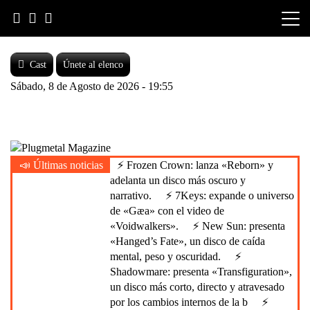
Skip
to
content
Cast
Únete al elenco
Sábado, 8 de Agosto de 2026 - 19:55
Heavy Metal is Life
📣 Últimas noticias
⚡ Frozen Crown: lanza «Reborn» y
Plugmetal Magazine
adelanta un disco más oscuro y
narrativo.
⚡ 7Keys: expande o universo
de «Gæa» con el video de
«Voidwalkers».
⚡ New Sun: presenta
«Hanged’s Fate», un disco de caída
mental, peso y oscuridad.
⚡
Shadowmare: presenta «Transfiguration»,
un disco más corto, directo y atravesado
por los cambios internos de la b
⚡