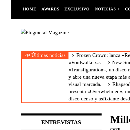
Skip
HOME
AWARDS
EXCLUSIVO
NOTICIAS +
C
to
content
Heavy Metal is Life
Plugmetal
Magazine
📣 Últimas noticias
⚡ Frozen Crown: lanza «Reb
«Voidwalkers».
⚡ New Sun:
«Transfiguration», un disco m
y abre una nueva etapa más a
visual marcada.
⚡ Rhapsody
presenta «Overwhelmed», un
disco denso y asfixiante des
Mill
ENTREVISTAS