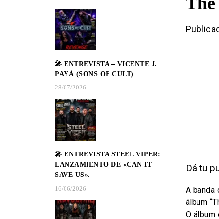
The 
Publica
🎤 ENTREVISTA – VICENTE J.
PAYÁ (SONS OF CULT)
28/07/2026
🎤 ENTREVISTA STEEL VIPER:
LANZAMIENTO DE «CAN IT
Dá tu pu
SAVE US».
16/06/2026
A banda 
álbum “T
O álbum e