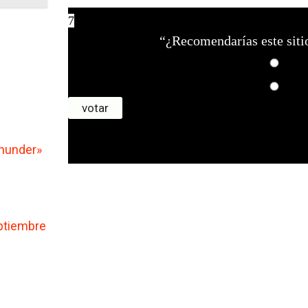
7
“¿Recomendarías este siti