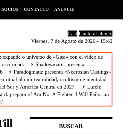
SOCIOS
CONTACTO
ANUNCIE
Cast
Únete al elenco
Viernes, 7 de Agosto de 2026 - 15:42
 expande o universo de «Gæa» con el video de
 oscuridad.
⚡ Shadowmare: presenta
 b
⚡ Paradogmata: presenta «Necrosian Tastings»
 ritual al unir teatralidad, ocultismo e identidad
del Sur y América Central en 2027.
⚡ Lufeh:
d: prepara «I Am Not A Fighter, I Will Fail», un
t)
ill
BUSCAR