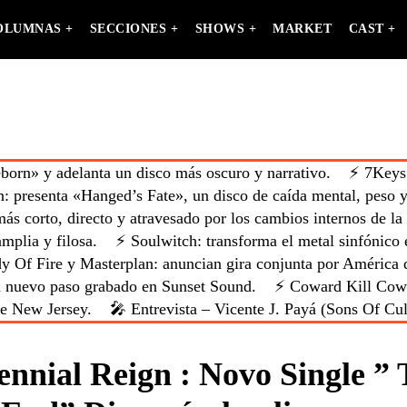
OLUMNAS +
SECCIONES +
SHOWS +
MARKET
CAST +
orn» y adelanta un disco más oscuro y narrativo.
⚡ 7Keys:
 presenta «Hanged’s Fate», un disco de caída mental, peso y
ás corto, directo y atravesado por los cambios internos de la
mplia y filosa.
⚡ Soulwitch: transforma el metal sinfónico en
 Of Fire y Masterplan: anuncian gira conjunta por América 
 nuevo paso grabado en Sunset Sound.
⚡ Coward Kill Cowar
de New Jersey.
🎤 Entrevista – Vicente J. Payá (Sons Of Cul
ennial Reign : Novo Single ” T