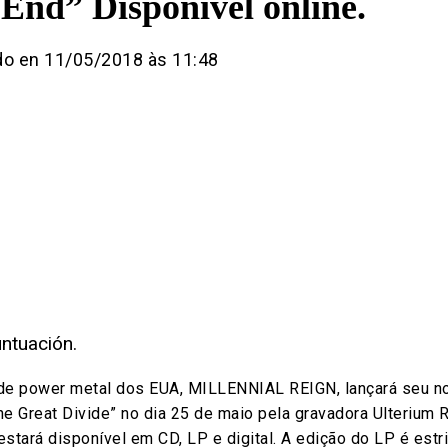
End” Disponível online.
do en 11/05/2018 às 11:48
ntuación.
de power metal dos EUA, MILLENNIAL REIGN, lançará seu n
he Great Divide” no dia 25 de maio pela gravadora Ulterium 
stará disponível em CD, LP e digital. A edição do LP é estr