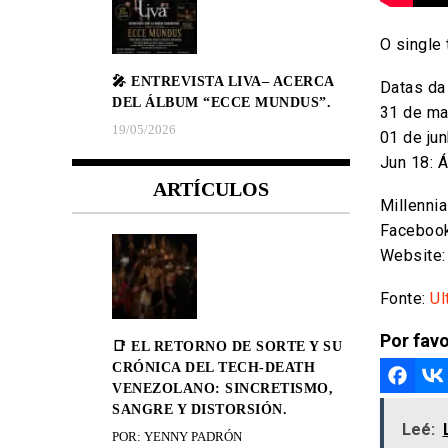
O single
🎤 ENTREVISTA LIVA– ACERCA
Datas da 
DEL ÁLBUM “ECCE MUNDUS”.
31 de ma
19/05/2026
01 de ju
Jun 18: 
ARTÍCULOS
Millennia
Faceboo
Website
Fonte:
Ul
Por favo
📑 EL RETORNO DE SORTE Y SU
CRÓNICA DEL TECH-DEATH
VENEZOLANO: SINCRETISMO,
SANGRE Y DISTORSIÓN.
Leé:
POR: YENNY PADRÓN