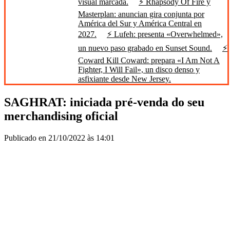
visual marcada.
⚡ Rhapsody Of Fire y
Masterplan: anuncian gira conjunta por
América del Sur y América Central en
2027.
⚡ Lufeh: presenta «Overwhelmed»,
un nuevo paso grabado en Sunset Sound.
⚡
Coward Kill Coward: prepara «I Am Not A
Fighter, I Will Fail», un disco denso y
asfixiante desde New Jersey.
SAGHRAT: iniciada pré-venda do seu
merchandising oficial
Publicado en 21/10/2022 às 14:01