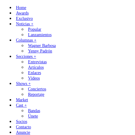
Skip
Home
to
Awards
content
Exclusivo
Noticias +
Popular
Lanzamientos
Columnas +
Wagner Barbosa
Yenny Padrón
Secciones +
Entrevistas
Artículos
Enlaces
Vídeos
Shows +
Conciertos
Reportaje
Market
Cast +
Bandas
Únete
Socios
Contacto
Anuncie