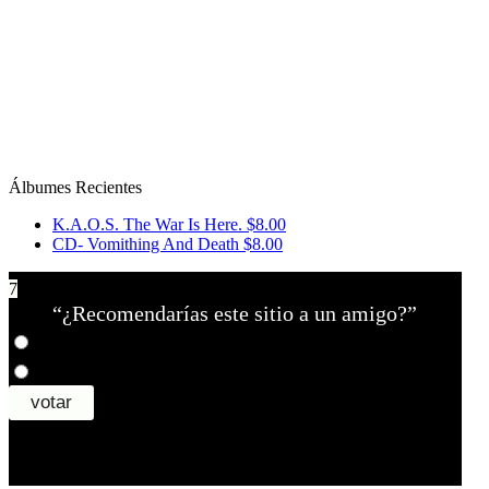
Álbumes Recientes
K.A.O.S. The War Is Here.
$8.00
CD- Vomithing And Death
$8.00
7
“¿Recomendarías este sitio a un amigo?”