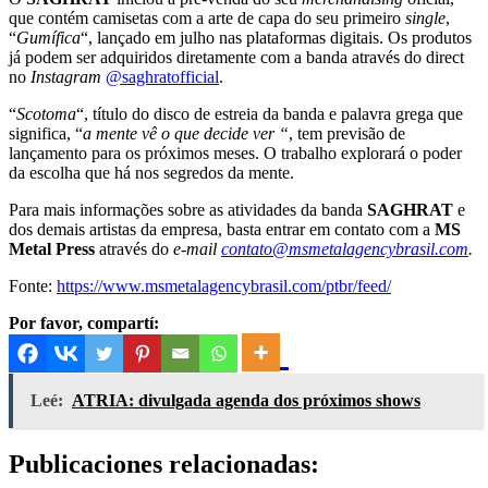
que contém camisetas com a arte de capa do seu primeiro
single
,
“
Gumífica
“, lançado em julho nas plataformas digitais. Os produtos
já podem ser adquiridos diretamente com a banda através do direct
no
Instagram
@saghratofficial
.
“
Scotoma
“, título do disco de estreia da banda e palavra grega que
significa, “
a mente vê o que decide
ver “
, tem previsão de
lançamento para os próximos meses. O trabalho explorará o poder
da escolha que há nos segredos da mente.
Para mais informações sobre as atividades da banda
SAGHRAT
e
dos demais artistas da empresa, basta entrar em contato com a
MS
Metal Press
através do
e-mail
contato@msmetalagencybrasil.com
.
Fonte:
https://www.msmetalagencybrasil.com/ptbr/feed/
Por favor, compartí:
Leé:
ATRIA: divulgada agenda dos próximos shows
Publicaciones relacionadas: