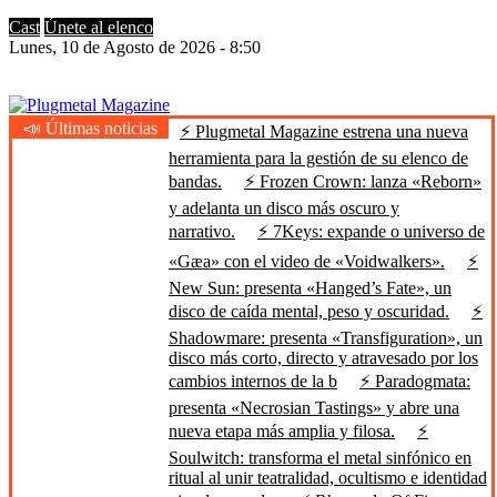
Cast
Únete al elenco
Lunes, 10 de Agosto de 2026 - 8:50
📣 Últimas noticias
⚡ Plugmetal Magazine estrena una nueva
Plugmetal Magazine
Heavy Metal is Life
herramienta para la gestión de su elenco de
bandas.
⚡ Frozen Crown: lanza «Reborn»
y adelanta un disco más oscuro y
narrativo.
⚡ 7Keys: expande o universo de
«Gæa» con el video de «Voidwalkers».
⚡
New Sun: presenta «Hanged’s Fate», un
disco de caída mental, peso y oscuridad.
⚡
Shadowmare: presenta «Transfiguration», un
disco más corto, directo y atravesado por los
cambios internos de la b
⚡ Paradogmata:
presenta «Necrosian Tastings» y abre una
nueva etapa más amplia y filosa.
⚡
Soulwitch: transforma el metal sinfónico en
ritual al unir teatralidad, ocultismo e identidad