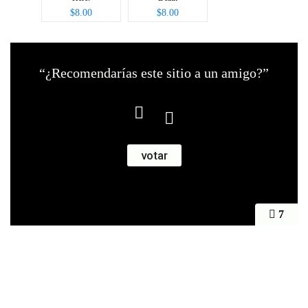
$8.00
$8.00
“¿Recomendarías este sitio a un amigo?”
7