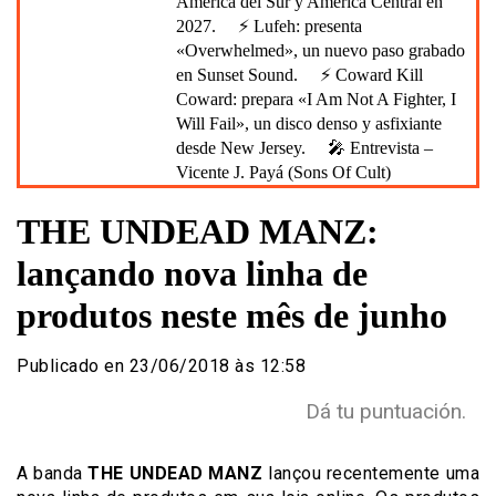
América del Sur y América Central en
2027.
⚡ Lufeh: presenta
«Overwhelmed», un nuevo paso grabado
en Sunset Sound.
⚡ Coward Kill
Coward: prepara «I Am Not A Fighter, I
Will Fail», un disco denso y asfixiante
desde New Jersey.
🎤 Entrevista –
Vicente J. Payá (Sons Of Cult)
THE UNDEAD MANZ:
lançando nova linha de
produtos neste mês de junho
Publicado en 23/06/2018 às 12:58
Dá tu puntuación.
A banda
THE UNDEAD MANZ
lançou recentemente uma