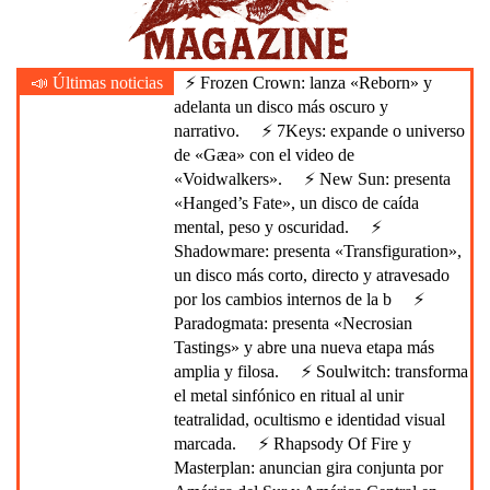
Heavy Metal is Life
📣 Últimas noticias
⚡ Frozen Crown: lanza «Reborn» y
Plugmetal Magazine
adelanta un disco más oscuro y
narrativo.
⚡ 7Keys: expande o universo
de «Gæa» con el video de
«Voidwalkers».
⚡ New Sun: presenta
«Hanged’s Fate», un disco de caída
mental, peso y oscuridad.
⚡
Shadowmare: presenta «Transfiguration»,
un disco más corto, directo y atravesado
por los cambios internos de la b
⚡
Paradogmata: presenta «Necrosian
Tastings» y abre una nueva etapa más
amplia y filosa.
⚡ Soulwitch: transforma
el metal sinfónico en ritual al unir
teatralidad, ocultismo e identidad visual
marcada.
⚡ Rhapsody Of Fire y
Masterplan: anuncian gira conjunta por