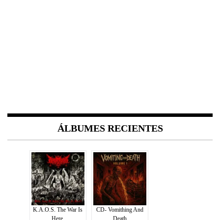
ÁLBUMES RECIENTES
K.A.O.S. The War Is
CD- Vomithing And
Here.
Death