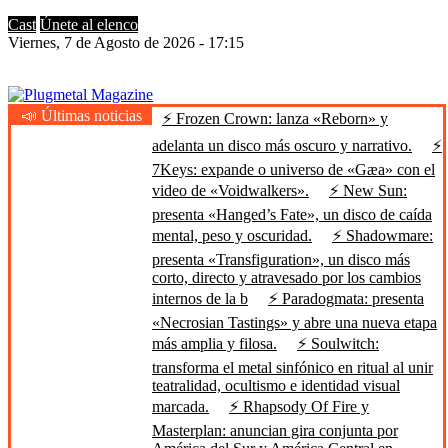
Cast
Únete al elenco
Viernes, 7 de Agosto de 2026 - 17:15
📣 Últimas noticias
⚡ Frozen Crown: lanza «Reborn» y
Plugmetal Magazine
Heavy Metal is Life
adelanta un disco más oscuro y narrativo.
⚡
7Keys: expande o universo de «Gæa» con el
video de «Voidwalkers».
⚡ New Sun:
presenta «Hanged’s Fate», un disco de caída
mental, peso y oscuridad.
⚡ Shadowmare:
presenta «Transfiguration», un disco más
corto, directo y atravesado por los cambios
internos de la b
⚡ Paradogmata: presenta
«Necrosian Tastings» y abre una nueva etapa
más amplia y filosa.
⚡ Soulwitch:
transforma el metal sinfónico en ritual al unir
teatralidad, ocultismo e identidad visual
marcada.
⚡ Rhapsody Of Fire y
Masterplan: anuncian gira conjunta por