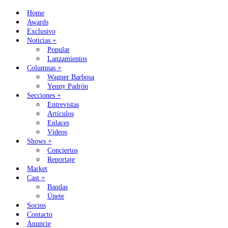
Skip
Home
to
Awards
content
Exclusivo
Noticias +
Popular
Lanzamientos
Columnas +
Wagner Barbosa
Yenny Padrón
Secciones +
Entrevistas
Artículos
Enlaces
Vídeos
Shows +
Conciertos
Reportaje
Market
Cast +
Bandas
Únete
Socios
Contacto
Anuncie