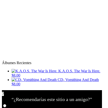
Álbumes Recientes
K.A.O.S. The War Is Here.
$8.00
CD- Vomithing And Death
$8.00
7
“¿Recomendarías este sitio a un amigo?”