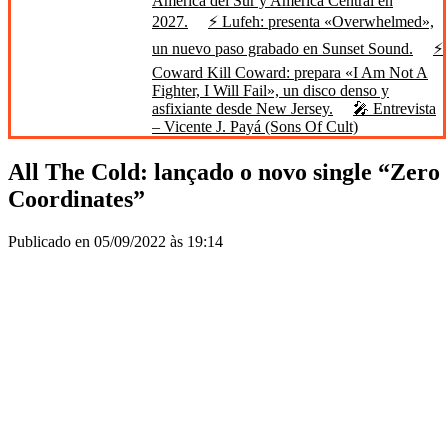
América del Sur y América Central en
2027.
⚡ Lufeh: presenta «Overwhelmed»,
un nuevo paso grabado en Sunset Sound.
⚡
Coward Kill Coward: prepara «I Am Not A
Fighter, I Will Fail», un disco denso y
asfixiante desde New Jersey.
🎤 Entrevista
– Vicente J. Payá (Sons Of Cult)
All The Cold: lançado o novo single “Zero
Coordinates”
Publicado en 05/09/2022 às 19:14