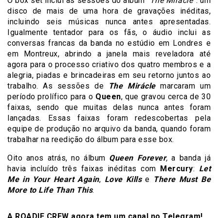
O box set inclui as sessões do álbum “
The Mirácle”
: um
disco de mais de uma hora de gravações inéditas,
incluindo seis músicas nunca antes apresentadas.
Igualmente tentador para os fãs, o áudio inclui as
conversas francas da banda no estúdio em Londres e
em Montreux, abrindo a janela mais reveladora até
agora para o processo criativo dos quatro membros e a
alegria, piadas e brincadeiras em seu retorno juntos ao
trabalho. As sessões de
The Mirácle
marcaram um
período prolífico para o
Queen
, que gravou cerca de 30
faixas, sendo que muitas delas nunca antes foram
lançadas. Essas faixas foram redescobertas pela
equipe de produção no arquivo da banda, quando foram
trabalhar na reedição do álbum para esse box.
Oito anos atrás, no álbum
Queen Forever
,
a banda já
havia incluído três faixas inéditas com
Mercury
:
Let
Me in Your Heart Again
,
Love Kills
e
There Must Be
More to Life Than This
.
A ROADIE CREW agora tem um canal no Telegram!