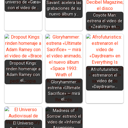
universo de «Gæa»
Savant: acelera las
con el video de…
grabaciones de su
nuevo álbum y…
Coyote Man:
estrena el video de
«Zealotry» en…
Dropout Kings:
rinden homenaje a
Afrofuturistics:
Adam Ramey con
estrenaron el
el…
video de
Gloryhammer:
«Daydream»…
estrena «Ultimate
Sacrifice» — mirá
el…
Madness of
Sorrow: estrenó el
video de «Infernal
El Universo
Ascension».