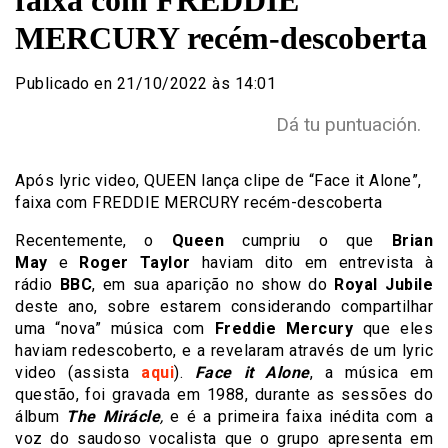
faixa com FREDDIE
MERCURY recém-descoberta
Publicado en 21/10/2022 às 14:01
Dá tu puntuación.
Após lyric video, QUEEN lança clipe de “Face it Alone”,
faixa com FREDDIE MERCURY recém-descoberta
Recentemente, o
Queen
cumpriu o que
Brian
May
e
Roger Taylor
haviam dito em entrevista à
rádio
BBC
, em sua aparição no show do
Royal Jubile
deste ano, sobre estarem considerando compartilhar
uma “nova” música com
Freddie Mercury
que eles
haviam redescoberto, e a revelaram através de um lyric
video (assista
aqui
).
Face it Alone
, a música em
questão, foi gravada em 1988, durante as sessões do
álbum
The Mirácle
,
e é a primeira faixa inédita com a
voz do saudoso vocalista que o grupo apresenta em