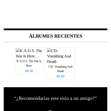
ÁLBUMES RECIENTES
K.A.O.S. The War Is
Here.
CD- Vomithing And
$8.00
Death
$8.00
“¿Recomendarías este sitio a un amigo?”