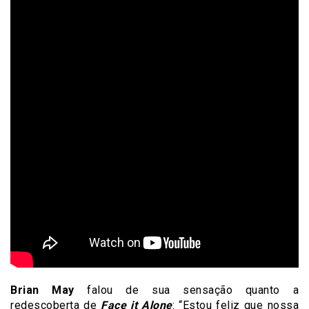
Brian May
falou de sua sensação quanto a
redescoberta de
Face it Alone
: “Estou feliz que nossa