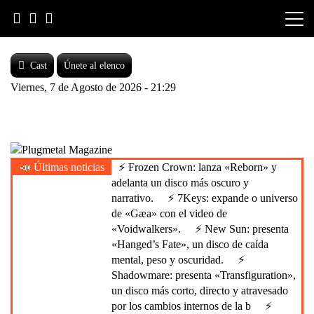
Skip
to
content
Cast
Únete al elenco
Viernes, 7 de Agosto de 2026 - 21:29
Heavy Metal is Life
📣 Últimas noticias
⚡ Frozen Crown: lanza «Reborn» y
Plugmetal Magazine
adelanta un disco más oscuro y
narrativo.
⚡ 7Keys: expande o universo
de «Gæa» con el video de
«Voidwalkers».
⚡ New Sun: presenta
«Hanged’s Fate», un disco de caída
mental, peso y oscuridad.
⚡
Shadowmare: presenta «Transfiguration»,
un disco más corto, directo y atravesado
por los cambios internos de la b
⚡