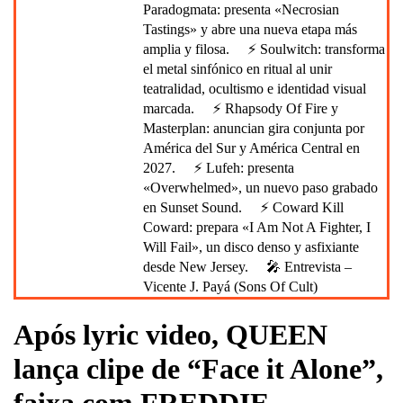
Paradogmata: presenta «Necrosian
Tastings» y abre una nueva etapa más
amplia y filosa.
⚡ Soulwitch: transforma
el metal sinfónico en ritual al unir
teatralidad, ocultismo e identidad visual
marcada.
⚡ Rhapsody Of Fire y
Masterplan: anuncian gira conjunta por
América del Sur y América Central en
2027.
⚡ Lufeh: presenta
«Overwhelmed», un nuevo paso grabado
en Sunset Sound.
⚡ Coward Kill
Coward: prepara «I Am Not A Fighter, I
Will Fail», un disco denso y asfixiante
desde New Jersey.
🎤 Entrevista –
Vicente J. Payá (Sons Of Cult)
Após lyric video, QUEEN
lança clipe de “Face it Alone”,