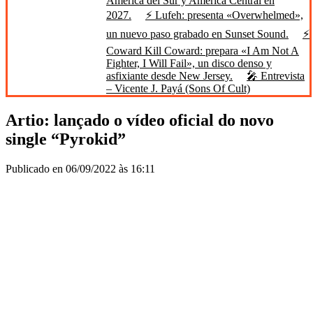
América del Sur y América Central en
2027.
⚡ Lufeh: presenta «Overwhelmed»,
un nuevo paso grabado en Sunset Sound.
⚡
Coward Kill Coward: prepara «I Am Not A
Fighter, I Will Fail», un disco denso y
asfixiante desde New Jersey.
🎤 Entrevista
– Vicente J. Payá (Sons Of Cult)
Artio: lançado o vídeo oficial do novo
single “Pyrokid”
Publicado en 06/09/2022 às 16:11