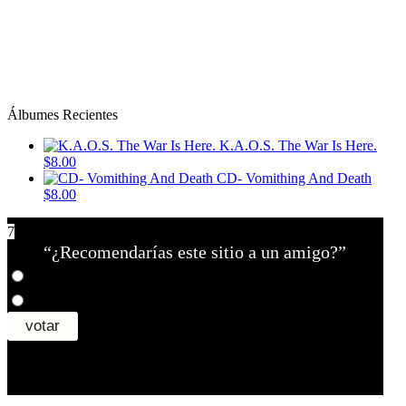
Álbumes Recientes
K.A.O.S. The War Is Here.
$8.00
CD- Vomithing And Death
$8.00
7
“¿Recomendarías este sitio a un amigo?”