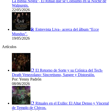
La Biblia Negra”, El Ritual que se Consumo en la Noche de
Walpurgis.
22/05/2026
🎤 Entrevista Liva– acerca del álbum “Ecce
Mundus”.
19/05/2026
Artículos
📑 El Retorno de Sorte y su Crónica del Tech-
Death Venezolano: Sincretismo, Sangre y Distorsión.
Por: Yenny Padrón
08/06/2026
📑 Rituales en el Exilio: El Altar Denso y Visceral
de Templo de Chivos.