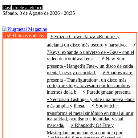
Cast
Únete al elenco
Sábado, 8 de Agosto de 2026 - 20:35
📣 Últimas noticias
⚡ Frozen Crown: lanza «Reborn» y
Plugmetal Magazine
Heavy Metal is Life
adelanta un disco más oscuro y narrativo.
⚡
7Keys: expande o universo de «Gæa» con el
video de «Voidwalkers».
⚡ New Sun:
presenta «Hanged’s Fate», un disco de caída
mental, peso y oscuridad.
⚡ Shadowmare:
presenta «Transfiguration», un disco más
corto, directo y atravesado por los cambios
internos de la b
⚡ Paradogmata: presenta
«Necrosian Tastings» y abre una nueva etapa
más amplia y filosa.
⚡ Soulwitch:
transforma el metal sinfónico en ritual al unir
teatralidad, ocultismo e identidad visual
marcada.
⚡ Rhapsody Of Fire y
Masterplan: anuncian gira conjunta por