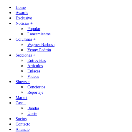
Skip
Home
to
Awards
content
Exclusivo
Noticias +
Popular
Lanzamientos
Columnas +
Wagner Barbosa
Yenny Padrón
Secciones +
Entrevistas
Artículos
Enlaces
Vídeos
Shows +
Conciertos
Reportaje
Market
Cast +
Bandas
Únete
Socios
Contacto
Anuncie