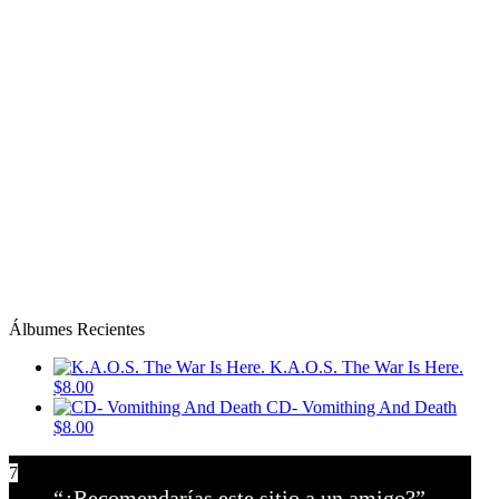
Álbumes Recientes
K.A.O.S. The War Is Here.
$8.00
CD- Vomithing And Death
$8.00
7
“¿Recomendarías este sitio a un amigo?”