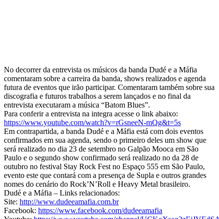
No decorrer da entrevista os músicos da banda Dudé e a Máfia
comentaram sobre a carreira da banda, shows realizados e agenda
futura de eventos que irão participar. Comentaram também sobre sua
discografia e futuros trabalhos a serem lançados e no final da
entrevista executaram a música “Batom Blues”.
Para conferir a entrevista na integra acesse o link abaixo:
https://www.youtube.com/watch?v=rGsneeN-mQg&t=5s
Em contrapartida, a banda Dudé e a Máfia está com dois eventos
confirmados em sua agenda, sendo o primeiro deles um show que
será realizado no dia 23 de setembro no Galpão Mooca em São
Paulo e o segundo show confirmado será realizado no da 28 de
outubro no festival Stay Rock Fest no Espaço 555 em São Paulo,
evento este que contará com a presença de Supla e outros grandes
nomes do cenário do Rock’N’Roll e Heavy Metal brasileiro.
Dudé e a Máfia – Links relacionados:
Site:
http://www.dudeeamafia.com.br
Facebook:
https://www.facebook.com/dudeeamafia