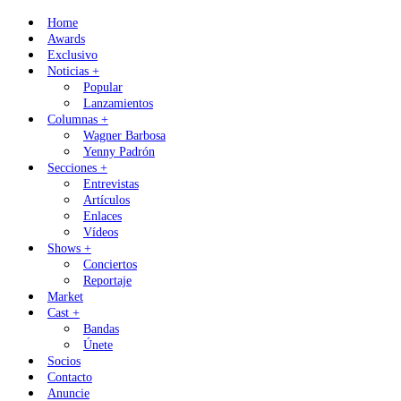
Skip
Home
to
Awards
content
Exclusivo
Noticias +
Popular
Lanzamientos
Columnas +
Wagner Barbosa
Yenny Padrón
Secciones +
Entrevistas
Artículos
Enlaces
Vídeos
Shows +
Conciertos
Reportaje
Market
Cast +
Bandas
Únete
Socios
Contacto
Anuncie