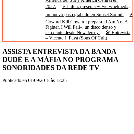
América del Sur y América Central en
2027.
⚡ Lufeh: presenta «Overwhelmed»,
un nuevo paso grabado en Sunset Sound.
⚡
Coward Kill Coward: prepara «I Am Not A
Fighter, I Will Fail», un disco denso y
asfixiante desde New Jersey.
🎤 Entrevista
– Vicente J. Payá (Sons Of Cult)
ASSISTA ENTREVISTA DA BANDA
DUDÉ E A MÁFIA NO PROGRAMA
SONORIDADES DA REDE TV
Publicado en 01/09/2018 às 12:25