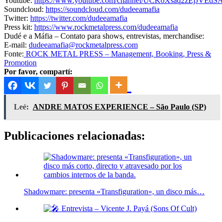
Youtube:
https://www.youtube.com/channel/UCKoXsaq2zEjJVE
Soundcloud:
https://soundcloud.com/dudeeamafia
Twitter:
https://twitter.com/dudeeamafia
Press kit:
https://www.rockmetalpress.com/dudeeamafia
Dudé e a Máfia – Contato para shows, entrevistas, merchandise:
E-mail:
dudeeamafia@rockmetalpress.com
Fonte:
ROCK METAL PRESS – Management, Booking, Press &
Promotion
Por favor, compartí:
Leé:
ANDRE MATOS EXPERIENCE – São Paulo (SP)
Publicaciones relacionadas:
Shadowmare: presenta «Transfiguration», un disco más…