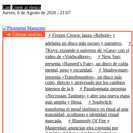
Cast
Únete al elenco
Jueves, 6 de Agosto de 2026 - 21:07
📣 Últimas noticias
⚡ Frozen Crown: lanza «Reborn» y
Plugmetal Magazine
Heavy Metal is Life
adelanta un disco más oscuro y narrativo.
⚡
7Keys: expande o universo de «Gæa» con el
video de «Voidwalkers».
⚡ New Sun:
presenta «Hanged’s Fate», un disco de caída
mental, peso y oscuridad.
⚡ Shadowmare:
presenta «Transfiguration», un disco más
corto, directo y atravesado por los cambios
internos de la b
⚡ Paradogmata: presenta
«Necrosian Tastings» y abre una nueva etapa
más amplia y filosa.
⚡ Soulwitch:
transforma el metal sinfónico en ritual al unir
teatralidad, ocultismo e identidad visual
marcada.
⚡ Rhapsody Of Fire y
Masterplan: anuncian gira conjunta por