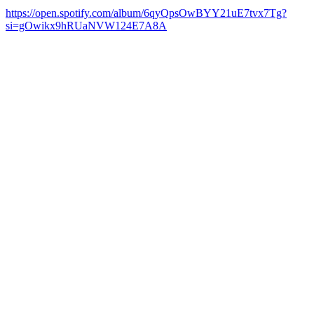
https://open.spotify.com/album/6qyQpsOwBYY21uE7tvx7Tg?
si=gOwikx9hRUaNVW124E7A8A