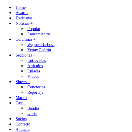
Skip
Home
to
Awards
content
Exclusivo
Noticias +
Popular
Lanzamientos
Columnas +
Wagner Barbosa
Yenny Padrón
Secciones +
Entrevistas
Artículos
Enlaces
Vídeos
Shows +
Conciertos
Reportaje
Market
Cast +
Bandas
Únete
Socios
Contacto
Anuncie