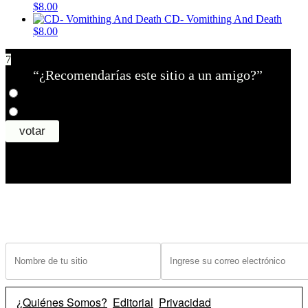
$8.00
CD- Vomithing And Death
$8.00
7
“¿Recomendarías este sitio a un amigo?”
¿Tiene un sitio? Ingrese sus datos abajo para recibir noticias de las ba
¿Quiénes Somos?
Editorial
Privacidad