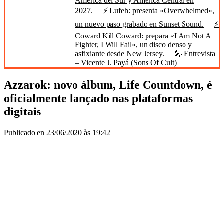
América del Sur y América Central en
2027.
⚡ Lufeh: presenta «Overwhelmed»,
un nuevo paso grabado en Sunset Sound.
⚡
Coward Kill Coward: prepara «I Am Not A
Fighter, I Will Fail», un disco denso y
asfixiante desde New Jersey.
🎤 Entrevista
– Vicente J. Payá (Sons Of Cult)
Azzarok: novo álbum, Life Countdown, é
oficialmente lançado nas plataformas
digitais
Publicado en 23/06/2020 às 19:42