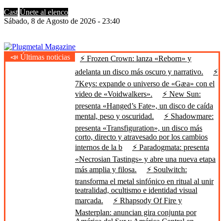
Cast
Únete al elenco
Sábado, 8 de Agosto de 2026 - 23:40
📣 Últimas noticias
⚡ Frozen Crown: lanza «Reborn» y
Plugmetal Magazine
Heavy Metal is Life
adelanta un disco más oscuro y narrativo.
⚡
7Keys: expande o universo de «Gæa» con el
video de «Voidwalkers».
⚡ New Sun:
presenta «Hanged’s Fate», un disco de caída
mental, peso y oscuridad.
⚡ Shadowmare:
presenta «Transfiguration», un disco más
corto, directo y atravesado por los cambios
internos de la b
⚡ Paradogmata: presenta
«Necrosian Tastings» y abre una nueva etapa
más amplia y filosa.
⚡ Soulwitch:
transforma el metal sinfónico en ritual al unir
teatralidad, ocultismo e identidad visual
marcada.
⚡ Rhapsody Of Fire y
Masterplan: anuncian gira conjunta por