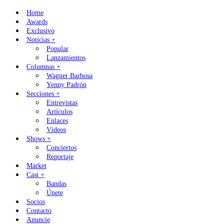
Skip
Home
to
Awards
content
Exclusivo
Noticias +
Popular
Lanzamientos
Columnas +
Wagner Barbosa
Yenny Padrón
Secciones +
Entrevistas
Artículos
Enlaces
Vídeos
Shows +
Conciertos
Reportaje
Market
Cast +
Bandas
Únete
Socios
Contacto
Anuncie