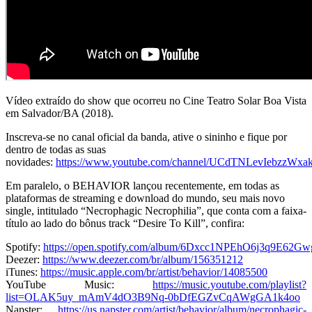
Vídeo extraído do show que ocorreu no Cine Teatro Solar Boa Vista
em Salvador/BA (2018).
Inscreva-se no canal oficial da banda, ative o sininho e fique por
dentro de todas as suas
novidades:
https://www.youtube.com/channel/UCdTNLevIebzzWxa
Em paralelo, o BEHAVIOR lançou recentemente, em todas as
plataformas de streaming e download do mundo, seu mais novo
single, intitulado “Necrophagic Necrophilia”, que conta com a faixa-
título ao lado do bônus track “Desire To Kill”, confira:
Spotify:
https://open.spotify.com/album/6Dxcc1NPEhO6j3q9E62Gw
Deezer:
https://www.deezer.com/br/album/156351212
iTunes:
https://music.apple.com/br/artist/behavior/14085500
YouTube Music:
https://music.youtube.com/playlist?
list=OLAK5uy_mAmV4dO3B9Nq-0bDfEGZvCqAWgGA1k4oo
Napster:
https://us.napster.com/artist/behavior/album/necrophagic-