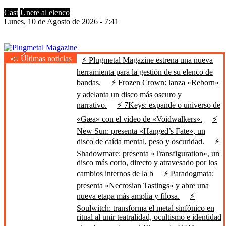
Cast
Únete al elenco
Lunes, 10 de Agosto de 2026 - 7:41
📣 Últimas noticias
⚡ Plugmetal Magazine estrena una nueva
Plugmetal Magazine
Heavy Metal is Life
herramienta para la gestión de su elenco de
bandas.
⚡ Frozen Crown: lanza «Reborn»
y adelanta un disco más oscuro y
narrativo.
⚡ 7Keys: expande o universo de
«Gæa» con el video de «Voidwalkers».
⚡
New Sun: presenta «Hanged’s Fate», un
disco de caída mental, peso y oscuridad.
⚡
Shadowmare: presenta «Transfiguration», un
disco más corto, directo y atravesado por los
cambios internos de la b
⚡ Paradogmata:
presenta «Necrosian Tastings» y abre una
nueva etapa más amplia y filosa.
⚡
Soulwitch: transforma el metal sinfónico en
ritual al unir teatralidad, ocultismo e identidad