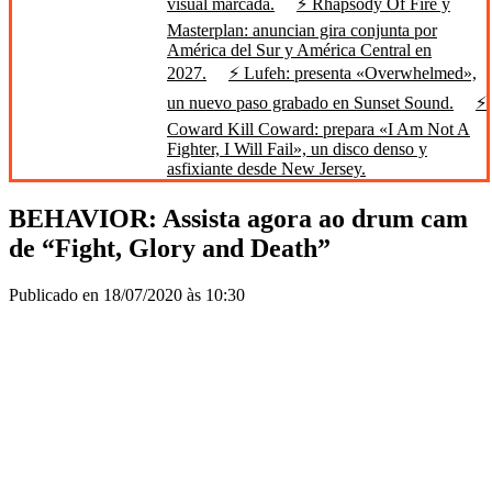
visual marcada.
⚡ Rhapsody Of Fire y
Masterplan: anuncian gira conjunta por
América del Sur y América Central en
2027.
⚡ Lufeh: presenta «Overwhelmed»,
un nuevo paso grabado en Sunset Sound.
⚡
Coward Kill Coward: prepara «I Am Not A
Fighter, I Will Fail», un disco denso y
asfixiante desde New Jersey.
BEHAVIOR: Assista agora ao drum cam
de “Fight, Glory and Death”
Publicado en 18/07/2020 às 10:30