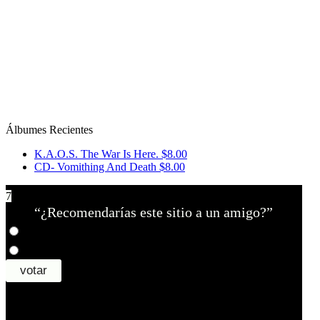
Álbumes Recientes
K.A.O.S. The War Is Here.
$8.00
CD- Vomithing And Death
$8.00
7
“¿Recomendarías este sitio a un amigo?”