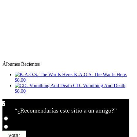
Álbumes Recientes
K.A.O.S. The War Is Here.
$8.00
CD- Vomithing And Death
$8.00
7
“¿Recomendarías este sitio a un amigo?”