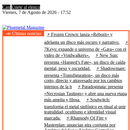
Cast
Únete al elenco
Viernes, 7 de Agosto de 2026 - 17:52
📣 Últimas noticias
⚡ Frozen Crown: lanza «Reborn» y
Plugmetal Magazine
Heavy Metal is Life
adelanta un disco más oscuro y narrativo.
⚡
7Keys: expande o universo de «Gæa» con el
video de «Voidwalkers».
⚡ New Sun:
presenta «Hanged’s Fate», un disco de caída
mental, peso y oscuridad.
⚡ Shadowmare:
presenta «Transfiguration», un disco más
corto, directo y atravesado por los cambios
internos de la b
⚡ Paradogmata: presenta
«Necrosian Tastings» y abre una nueva etapa
más amplia y filosa.
⚡ Soulwitch:
transforma el metal sinfónico en ritual al unir
teatralidad, ocultismo e identidad visual
marcada.
⚡ Rhapsody Of Fire y
Masterplan: anuncian gira conjunta por