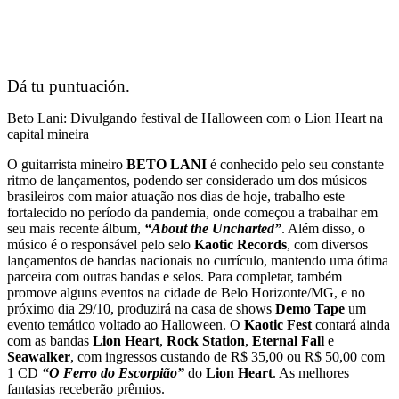
Dá tu puntuación.
Beto Lani: Divulgando festival de Halloween com o Lion Heart na
capital mineira
O guitarrista mineiro
BETO LANI
é conhecido pelo seu constante
ritmo de lançamentos, podendo ser considerado um dos músicos
brasileiros com maior atuação nos dias de hoje, trabalho este
fortalecido no período da pandemia, onde começou a trabalhar em
seu mais recente álbum,
“About the Uncharted”
. Além disso, o
músico é o responsável pelo selo
Kaotic Records
, com diversos
lançamentos de bandas nacionais no currículo, mantendo uma ótima
parceira com outras bandas e selos. Para completar, também
promove alguns eventos na cidade de Belo Horizonte/MG, e no
próximo dia 29/10, produzirá na casa de shows
Demo Tape
um
evento temático voltado ao Halloween. O
Kaotic Fest
contará ainda
com as bandas
Lion Heart
,
Rock Station
,
Eternal
Fall
e
Seawalker
, com ingressos custando de R$ 35,00 ou R$ 50,00 com
1 CD
“O Ferro do Escorpião”
do
Lion Heart
. As melhores
fantasias receberão prêmios.