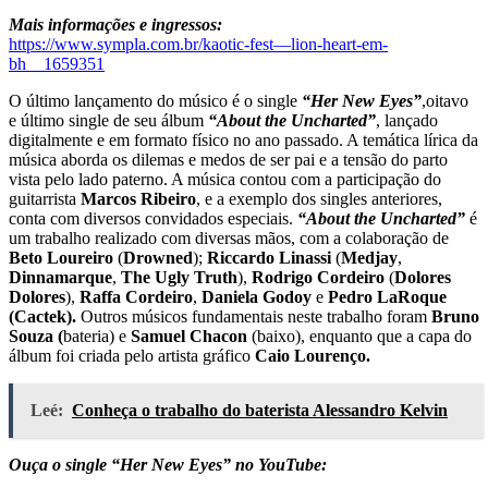
Mais informações e ingressos:
https://www.sympla.com.br/kaotic-fest—lion-heart-em-
bh__1659351
O último lançamento do músico é o single
“Her New Eyes”
,oitavo
e último single de seu álbum
“About the Uncharted”
, lançado
digitalmente e em formato físico no ano passado. A temática lírica da
música aborda os dilemas e medos de ser pai e a tensão do parto
vista pelo lado paterno. A música contou com a participação do
guitarrista
Marcos Ribeiro
, e a exemplo dos singles anteriores,
conta com diversos convidados especiais.
“About the Uncharted”
é
um trabalho realizado com diversas mãos, com a colaboração de
Beto Loureiro
(
Drowned
);
Riccardo Linassi
(
Medjay
,
Dinnamarque
,
The Ugly Truth
),
Rodrigo
Cordeiro
(
Dolores
Dolores
),
Raffa
Cordeiro
,
Daniela
Godoy
e
Pedro
LaRoque
(Cactek).
Outros músicos fundamentais neste trabalho foram
Bruno
Souza (
bateria) e
Samuel Chacon
(baixo), enquanto que a capa do
álbum foi criada pelo artista gráfico
Caio Lourenço.
Leé:
Conheça o trabalho do baterista Alessandro Kelvin
Ouça o single “Her New Eyes” no YouTube: