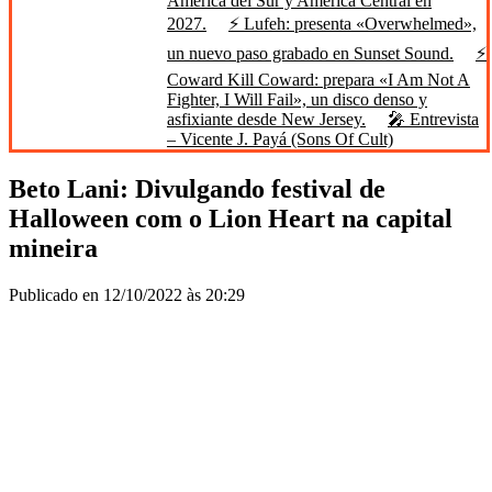
América del Sur y América Central en
2027.
⚡ Lufeh: presenta «Overwhelmed»,
un nuevo paso grabado en Sunset Sound.
⚡
Coward Kill Coward: prepara «I Am Not A
Fighter, I Will Fail», un disco denso y
asfixiante desde New Jersey.
🎤 Entrevista
– Vicente J. Payá (Sons Of Cult)
Beto Lani: Divulgando festival de
Halloween com o Lion Heart na capital
mineira
Publicado en 12/10/2022 às 20:29