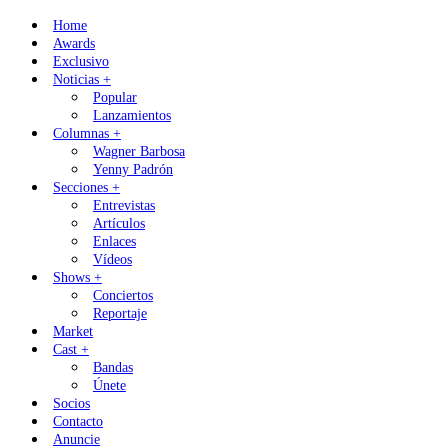
Skip
Home
to
Awards
content
Exclusivo
Noticias +
Popular
Lanzamientos
Columnas +
Wagner Barbosa
Yenny Padrón
Secciones +
Entrevistas
Artículos
Enlaces
Vídeos
Shows +
Conciertos
Reportaje
Market
Cast +
Bandas
Únete
Socios
Contacto
Anuncie