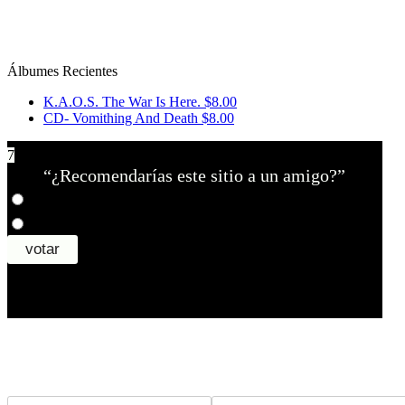
Álbumes Recientes
K.A.O.S. The War Is Here.
$8.00
CD- Vomithing And Death
$8.00
7
“¿Recomendarías este sitio a un amigo?”
¿Tiene un sitio? Ingrese sus datos abajo para recibir noticias de las ba