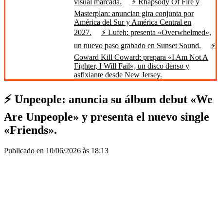
visual marcada.
⚡ Rhapsody Of Fire y
Masterplan: anuncian gira conjunta por
América del Sur y América Central en
2027.
⚡ Lufeh: presenta «Overwhelmed»,
un nuevo paso grabado en Sunset Sound.
⚡
Coward Kill Coward: prepara «I Am Not A
Fighter, I Will Fail», un disco denso y
asfixiante desde New Jersey.
⚡ Unpeople: anuncia su álbum debut «We
Are Unpeople» y presenta el nuevo single
«Friends».
Publicado en 10/06/2026 às 18:13