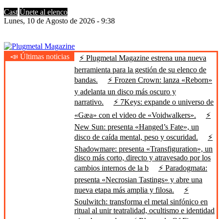
Cast
Únete al elenco
Lunes, 10 de Agosto de 2026 - 9:38
📣 Últimas noticias
⚡ Plugmetal Magazine estrena una nueva
Plugmetal Magazine
Heavy Metal is Life
herramienta para la gestión de su elenco de
bandas.
⚡ Frozen Crown: lanza «Reborn»
y adelanta un disco más oscuro y
narrativo.
⚡ 7Keys: expande o universo de
«Gæa» con el video de «Voidwalkers».
⚡
New Sun: presenta «Hanged’s Fate», un
disco de caída mental, peso y oscuridad.
⚡
Shadowmare: presenta «Transfiguration», un
disco más corto, directo y atravesado por los
cambios internos de la b
⚡ Paradogmata:
presenta «Necrosian Tastings» y abre una
nueva etapa más amplia y filosa.
⚡
Soulwitch: transforma el metal sinfónico en
ritual al unir teatralidad, ocultismo e identidad