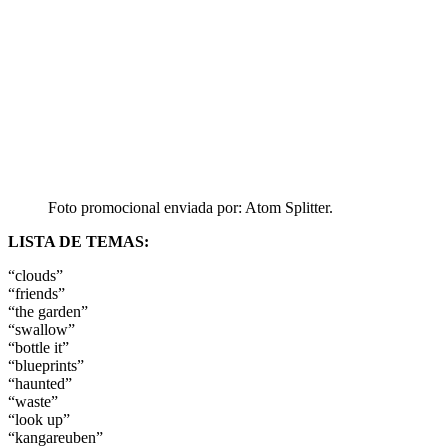
Foto promocional enviada por: Atom Splitter.
LISTA DE TEMAS:
“clouds”
“friends”
“the garden”
“swallow”
“bottle it”
“blueprints”
“haunted”
“waste”
“look up”
“kangareuben”