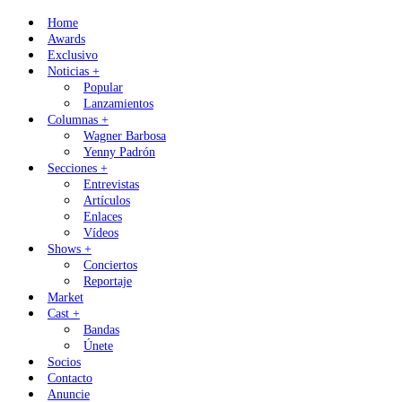
Skip
Home
to
Awards
content
Exclusivo
Noticias +
Popular
Lanzamientos
Columnas +
Wagner Barbosa
Yenny Padrón
Secciones +
Entrevistas
Artículos
Enlaces
Vídeos
Shows +
Conciertos
Reportaje
Market
Cast +
Bandas
Únete
Socios
Contacto
Anuncie