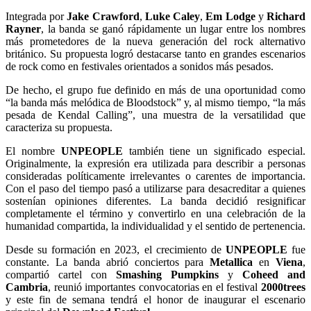
Integrada por
Jake Crawford
,
Luke Caley
,
Em Lodge
y
Richard
Rayner
, la banda se ganó rápidamente un lugar entre los nombres
más prometedores de la nueva generación del rock alternativo
británico. Su propuesta logró destacarse tanto en grandes escenarios
de rock como en festivales orientados a sonidos más pesados.
De hecho, el grupo fue definido en más de una oportunidad como
“la banda más melódica de Bloodstock” y, al mismo tiempo, “la más
pesada de Kendal Calling”, una muestra de la versatilidad que
caracteriza su propuesta.
El nombre
UNPEOPLE
también tiene un significado especial.
Originalmente, la expresión era utilizada para describir a personas
consideradas políticamente irrelevantes o carentes de importancia.
Con el paso del tiempo pasó a utilizarse para desacreditar a quienes
sostenían opiniones diferentes. La banda decidió resignificar
completamente el término y convertirlo en una celebración de la
humanidad compartida, la individualidad y el sentido de pertenencia.
Desde su formación en 2023, el crecimiento de
UNPEOPLE
fue
constante. La banda abrió conciertos para
Metallica
en
Viena
,
compartió cartel con
Smashing Pumpkins
y
Coheed and
Cambria
, reunió importantes convocatorias en el festival
2000trees
y este fin de semana tendrá el honor de inaugurar el escenario