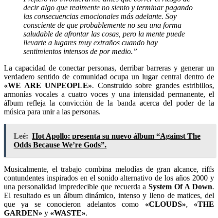
decir algo que realmente no siento y terminar pagando
las consecuencias emocionales más adelante. Soy
consciente de que probablemente no sea una forma
saludable de afrontar las cosas, pero la mente puede
llevarte a lugares muy extraños cuando hay
sentimientos intensos de por medio.”
La capacidad de conectar personas, derribar barreras y generar un
verdadero sentido de comunidad ocupa un lugar central dentro de
«WE ARE UNPEOPLE»
. Construido sobre grandes estribillos,
armonías vocales a cuatro voces y una intensidad permanente, el
álbum refleja la convicción de la banda acerca del poder de la
música para unir a las personas.
Leé:
Hot Apollo: presenta su nuevo álbum “Against The
Odds Because We’re Gods”.
Musicalmente, el trabajo combina melodías de gran alcance, riffs
contundentes inspirados en el sonido alternativo de los años 2000 y
una personalidad impredecible que recuerda a
System Of A Down
.
El resultado es un álbum dinámico, intenso y lleno de matices, del
que ya se conocieron adelantos como
«CLOUDS»
,
«THE
GARDEN»
y
«WASTE»
.