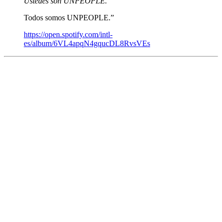
Ustedes son UNPEOPLE.
Todos somos UNPEOPLE.”
https://open.spotify.com/intl-
es/album/6VL4apqN4gqucDL8RvsVEs