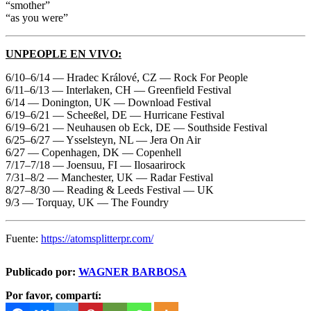
“smother”
“as you were”
UNPEOPLE EN VIVO:
6/10–6/14 — Hradec Králové, CZ — Rock For People
6/11–6/13 — Interlaken, CH — Greenfield Festival
6/14 — Donington, UK — Download Festival
6/19–6/21 — Scheeßel, DE — Hurricane Festival
6/19–6/21 — Neuhausen ob Eck, DE — Southside Festival
6/25–6/27 — Ysselsteyn, NL — Jera On Air
6/27 — Copenhagen, DK — Copenhell
7/17–7/18 — Joensuu, FI — Ilosaarirock
7/31–8/2 — Manchester, UK — Radar Festival
8/27–8/30 — Reading & Leeds Festival — UK
9/3 — Torquay, UK — The Foundry
Fuente:
https://atomsplitterpr.com/
Publicado por:
WAGNER BARBOSA
Por favor, compartí: