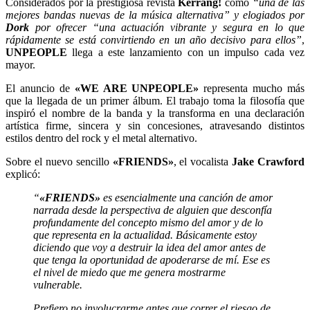
Considerados por la prestigiosa revista
Kerrang!
como
“una de las
mejores bandas nuevas de la música alternativa” y elogiados por
Dork
por ofrecer “una actuación vibrante y segura en lo que
rápidamente se está convirtiendo en un año decisivo para ellos”
,
UNPEOPLE
llega a este lanzamiento con un impulso cada vez
mayor.
El anuncio de
«WE ARE UNPEOPLE»
representa mucho más
que la llegada de un primer álbum. El trabajo toma la filosofía que
inspiró el nombre de la banda y la transforma en una declaración
artística firme, sincera y sin concesiones, atravesando distintos
estilos dentro del rock y el metal alternativo.
Sobre el nuevo sencillo
«FRIENDS»
, el vocalista
Jake Crawford
explicó:
“
«FRIENDS»
es esencialmente una canción de amor
narrada desde la perspectiva de alguien que desconfía
profundamente del concepto mismo del amor y de lo
que representa en la actualidad. Básicamente estoy
diciendo que voy a destruir la idea del amor antes de
que tenga la oportunidad de apoderarse de mí. Ese es
el nivel de miedo que me genera mostrarme
vulnerable.
Prefiero no involucrarme antes que correr el riesgo de