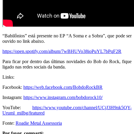
“Babilônios” está presente no EP “A Soma e a Sobra”, que pode ser
ouvido no link abaixo.
https://open.spotify.com/album/7wBHUVo38ioPuYL7bPqF2R
Para ficar por dentro das últimas novidades do Bob do Rock, fique
ligado nas redes sociais da banda.
Links:
Facebook:
https://web.facebook.com/BobdoRockBR
Instagram:
https://www.instagram.com/bobdorock10/
YouTube:
https://www.youtube.com/channel/UCjJ3H9nk5QY-
Uruml_miIbg/featured
Fonte:
Roadie Metal Assessoria
Por favor, compartí: