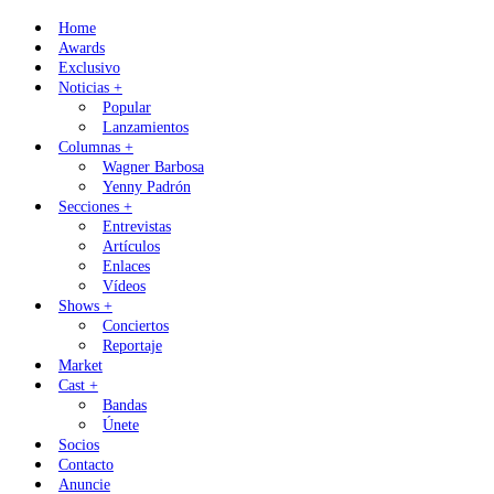
Skip
Home
to
Awards
content
Exclusivo
Noticias +
Popular
Lanzamientos
Columnas +
Wagner Barbosa
Yenny Padrón
Secciones +
Entrevistas
Artículos
Enlaces
Vídeos
Shows +
Conciertos
Reportaje
Market
Cast +
Bandas
Únete
Socios
Contacto
Anuncie