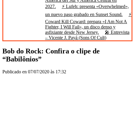
América del Sur y América Central en
2027.
⚡ Lufeh: presenta «Overwhelmed»,
un nuevo paso grabado en Sunset Sound.
⚡
Coward Kill Coward: prepara «I Am Not A
Fighter, I Will Fail», un disco denso y
asfixiante desde New Jersey.
🎤 Entrevista
– Vicente J. Payá (Sons Of Cult)
Bob do Rock: Confira o clipe de
“Babilônios”
Publicado en 07/07/2020 às 17:32