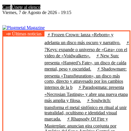
Cast
Únete al elenco
Viernes, 7 de Agosto de 2026 - 19:15
📣 Últimas noticias
⚡ Frozen Crown: lanza «Reborn» y
Plugmetal Magazine
Heavy Metal is Life
adelanta un disco más oscuro y narrativo.
⚡
7Keys: expande o universo de «Gæa» con el
video de «Voidwalkers».
⚡ New Sun:
presenta «Hanged’s Fate», un disco de caída
mental, peso y oscuridad.
⚡ Shadowmare:
presenta «Transfiguration», un disco más
corto, directo y atravesado por los cambios
internos de la b
⚡ Paradogmata: presenta
«Necrosian Tastings» y abre una nueva etapa
más amplia y filosa.
⚡ Soulwitch:
transforma el metal sinfónico en ritual al unir
teatralidad, ocultismo e identidad visual
marcada.
⚡ Rhapsody Of Fire y
Masterplan: anuncian gira conjunta por