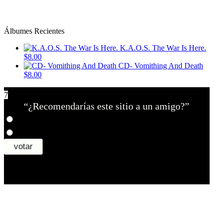
Álbumes Recientes
K.A.O.S. The War Is Here.
$8.00
CD- Vomithing And Death
$8.00
7
“¿Recomendarías este sitio a un amigo?”