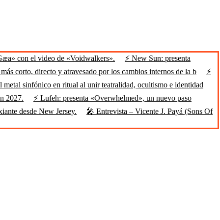
Gæa» con el video de «Voidwalkers».
⚡ New Sun: presenta
ás corto, directo y atravesado por los cambios internos de la b
⚡
 metal sinfónico en ritual al unir teatralidad, ocultismo e identidad
en 2027.
⚡ Lufeh: presenta «Overwhelmed», un nuevo paso
xiante desde New Jersey.
🎤 Entrevista – Vicente J. Payá (Sons Of