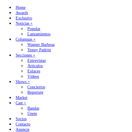
Skip
Home
to
Awards
content
Exclusivo
Noticias +
Popular
Lanzamientos
Columnas +
Wagner Barbosa
Yenny Padrón
Secciones +
Entrevistas
Artículos
Enlaces
Vídeos
Shows +
Conciertos
Reportaje
Market
Cast +
Bandas
Únete
Socios
Contacto
Anuncie