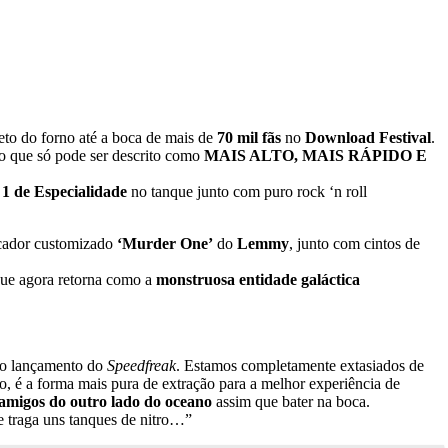
eto do forno até a boca de mais de
70 mil fãs
no
Download Festival
.
go que só pode ser descrito como
MAIS ALTO, MAIS RÁPIDO E
1 de Especialidade
no tanque junto com puro rock ‘n roll
icador customizado
‘Murder One’
do
Lemmy
, junto com cintos de
ue agora retorna como a
monstruosa entidade galáctica
a o lançamento do
Speedfreak
. Estamos completamente extasiados de
ão, é a forma mais pura de extração para a melhor experiência de
 amigos do outro lado do oceano
assim que bater na boca.
e traga uns tanques de nitro…”