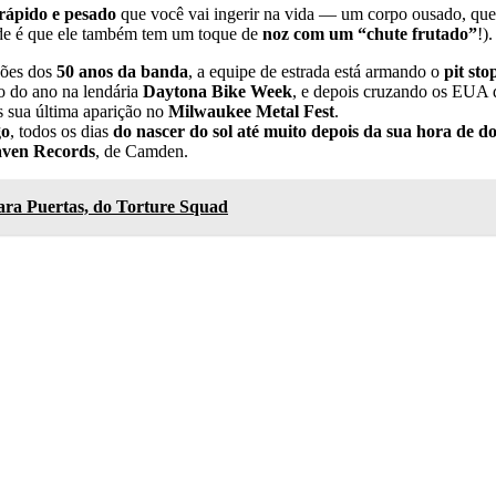
 rápido e pesado
que você vai ingerir na vida — um corpo ousado, que a
dade é que ele também tem um toque de
noz com um “chute frutado”
!)
ções dos
50 anos da banda
, a equipe de estrada está armando o
pit st
o do ano na lendária
Daytona Bike Week
, e depois cruzando os EUA d
s sua última aparição no
Milwaukee Metal Fest
.
go
, todos os dias
do nascer do sol até muito depois da sua hora de d
ven Records
, de Camden.
ara Puertas, do Torture Squad