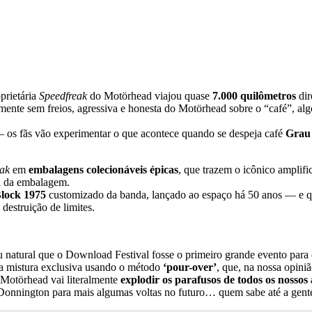
prietária
Speedfreak
do Motörhead viajou quase
7.000 quilômetros
dir
ente sem freios, agressiva e honesta do Motörhead sobre o “café”, al
— os fãs vão experimentar o que acontece quando se despeja café
Grau 
eak
em
embalagens colecionáveis épicas
, que trazem o icônico amplif
al da embalagem.
lock 1975
customizado da banda, lançado ao espaço há 50 anos — e q
estruição de limites.
u natural que o Download Festival fosse o primeiro grande evento par
sa mistura exclusiva usando o método
‘pour-over’
, que, na nossa opini
 Motörhead vai literalmente
explodir os parafusos de todos os nossos
Donnington para mais algumas voltas no futuro… quem sabe até a gent