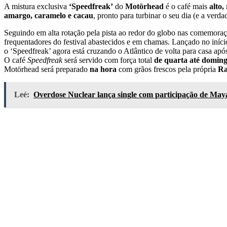
A mistura exclusiva
‘Speedfreak’
do
Motörhead
é o café mais
alto,
amargo, caramelo e cacau
, pronto para turbinar o seu dia (e a ver
Seguindo em alta rotação pela pista ao redor do globo nas comemora
frequentadores do festival abastecidos e em chamas. Lançado no iníci
o ‘Speedfreak’ agora está cruzando o Atlântico de volta para casa apó
O café
Speedfreak
será servido com força total
de quarta até domin
Motörhead será preparado
na hora
com grãos frescos pela própria
Ra
Leé:
Overdose Nuclear lança single com participação de May