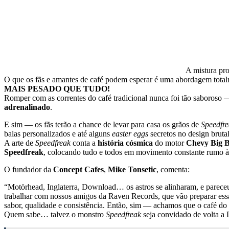
A mistura pro
O que os fãs e amantes de café podem esperar é uma abordagem totalm
MAIS PESADO QUE TUDO!
Romper com as correntes do café tradicional nunca foi tão saboroso 
adrenalinado
.
E sim — os fãs terão a chance de levar para casa os grãos de
Speedfr
balas personalizados e até alguns
easter eggs
secretos no design brut
A arte de
Speedfreak
conta a
história cósmica
do motor
Chevy Big B
Speedfreak
, colocando tudo e todos em movimento constante rumo à d
O fundador da
Concept Cafes
,
Mike Tonsetic
, comenta:
“Motörhead, Inglaterra, Download… os astros se alinharam, e parece
trabalhar com nossos amigos da Raven Records, que vão preparar es
sabor, qualidade e consistência. Então, sim — achamos que o café do
Quem sabe… talvez o monstro
Speedfreak
seja convidado de volta a 