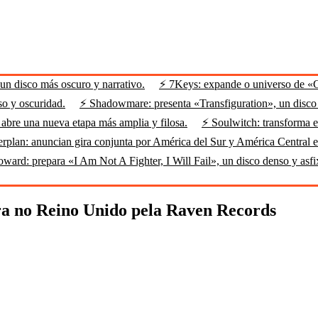
n disco más oscuro y narrativo.
⚡ 7Keys: expande o universo de «
so y oscuridad.
⚡ Shadowmare: presenta «Transfiguration», un disco m
abre una nueva etapa más amplia y filosa.
⚡ Soulwitch: transforma el
rplan: anuncian gira conjunta por América del Sur y América Central 
ard: prepara «I Am Not A Fighter, I Will Fail», un disco denso y asfi
ora no Reino Unido pela Raven Records