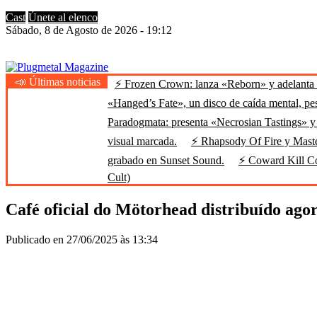
Cast
Únete al elenco
Sábado, 8 de Agosto de 2026 - 19:12
📣 Últimas noticias
⚡ Frozen Crown: lanza «Reborn» y adelanta u
Plugmetal Magazine
Heavy Metal is Life
«Hanged’s Fate», un disco de caída mental, pe
Paradogmata: presenta «Necrosian Tastings» y 
visual marcada.
⚡ Rhapsody Of Fire y Maste
grabado en Sunset Sound.
⚡ Coward Kill Cow
Cult)
Café oficial do Mötorhead distribuído ag
Publicado en 27/06/2025 às 13:34