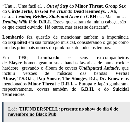
“Uau… Uma fácil aí…
Out of Step
do
Minor Threat
,
Group Sex
do
Circle Jerks
,
In God We Trust
do
Dead Kennedys
… Ah,
cara…
Leather, Bristles, Studs and Acne
do
GBH
e… Mais um…
Dealing With It
do
D.R.I.
. Esses, que saíram da minha cabeça, são
os que cresci ouvindo. Há outros, mas esses se destacam”.
Lombardo
fez questão de mencionar também a importância
do
Exploited
em sua formação musical, considerando o grupo como
um dos principais nomes do punk rock de todos os tempos.
Em 1996,
Lombardo
e seus ex-companheiros
de
Slayer
homenagearam suas bandas favoritas de punk rock e
hardcore, gravando o álbum de covers
Undisputted Attitude
, que
incluiu versões de músicas das bandas
Verbal
Abuse
,
T.S.O.L.
,
Pap Smear
,
The
Stooges
,
D.I.
,
Dr. Know
e os
mencionados
Minor Threat
e
D.R.I.
– Europa e Japão ganharam,
respectivamente, covers também do
G.B.H.
e do
Suicidal
Tendencies
.
Leé:
THUNDERSPELL: presente no show do dia 6 de
novembro no Black Pub