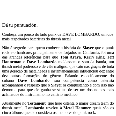
Dá tu puntuación.
Conheça um pouco do lado punk de DAVE LOMBARDO, um dos
mais respeitados bateristas do thrash metal
Não é segredo para quem conhece a história do
Slayer
que o punk
rock e o hardcore, principalmente os forjados na Califórnia, foi uma
das grandes referências para que
Tom Araya
,
Kerry King
,
Jeff
Hanneman
e
Dave Lombardo
moldassem o som da banda, um
thrash metal poderoso e de viés maligno, que caiu nas graças de toda
uma geração de metalheads e instantaneamente influenciou dez entre
dez outras formações do gênero. Falando especificamente do
cubano
Dave Lombardo
, sua competência como baterista
acompanhou o respeito que o
Slayer
ia conquistando e com isso não
demorou para que ele ganhasse status de ser um dos nomes mais
aclamados do instrumento no cenário metálico.
Atualmente no
Testament
, que hoje ostenta o maior dream team do
thrash metal,
Lombardo
revelou à
Metal Hammer
quais são os
cinco álbuns que ele considera os melhores do punk rock.