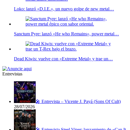
Loko: lanzó «D.I.E.», un nuevo golpe de new metal…
Sanctum Pyre: lanzó «He who Remains», power metal…
Dead Kiwis: vuelve con «Extreme Metal» y trae un…
Entrevistas
🎤 Entrevista – Vicente J. Payá (Sons Of Cult)
28/07/2026
🎤 Entrevista Steel Viper: lanzamiento de «Can It