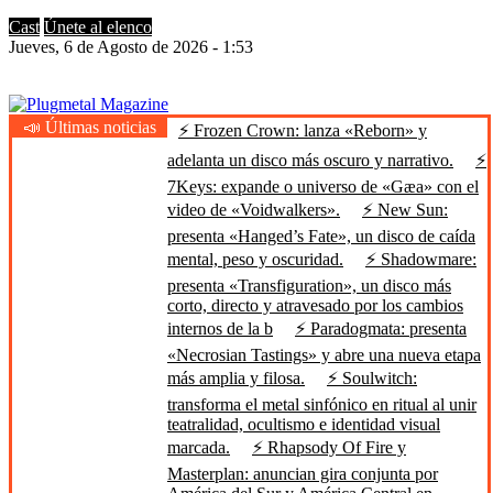
Cast
Únete al elenco
Jueves, 6 de Agosto de 2026 - 1:53
📣 Últimas noticias
⚡ Frozen Crown: lanza «Reborn» y
Plugmetal Magazine
Heavy Metal is Life
adelanta un disco más oscuro y narrativo.
⚡
7Keys: expande o universo de «Gæa» con el
video de «Voidwalkers».
⚡ New Sun:
presenta «Hanged’s Fate», un disco de caída
mental, peso y oscuridad.
⚡ Shadowmare:
presenta «Transfiguration», un disco más
corto, directo y atravesado por los cambios
internos de la b
⚡ Paradogmata: presenta
«Necrosian Tastings» y abre una nueva etapa
más amplia y filosa.
⚡ Soulwitch:
transforma el metal sinfónico en ritual al unir
teatralidad, ocultismo e identidad visual
marcada.
⚡ Rhapsody Of Fire y
Masterplan: anuncian gira conjunta por