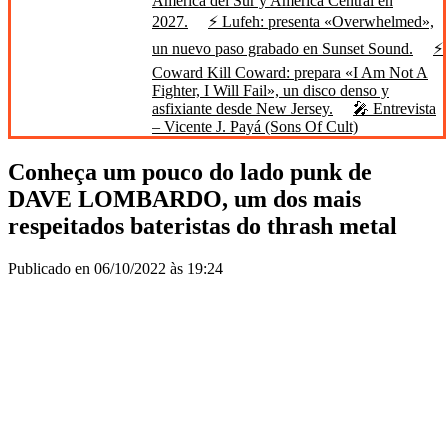
América del Sur y América Central en
2027.
⚡ Lufeh: presenta «Overwhelmed»,
un nuevo paso grabado en Sunset Sound.
⚡
Coward Kill Coward: prepara «I Am Not A
Fighter, I Will Fail», un disco denso y
asfixiante desde New Jersey.
🎤 Entrevista
– Vicente J. Payá (Sons Of Cult)
Conheça um pouco do lado punk de
DAVE LOMBARDO, um dos mais
respeitados bateristas do thrash metal
Publicado en 06/10/2022 às 19:24