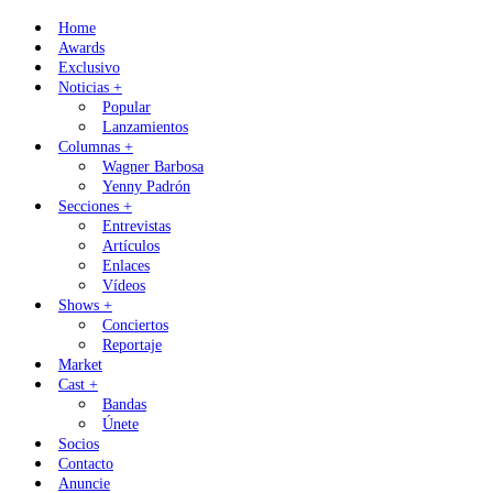
Skip
Home
to
Awards
content
Exclusivo
Noticias +
Popular
Lanzamientos
Columnas +
Wagner Barbosa
Yenny Padrón
Secciones +
Entrevistas
Artículos
Enlaces
Vídeos
Shows +
Conciertos
Reportaje
Market
Cast +
Bandas
Únete
Socios
Contacto
Anuncie