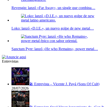
Revengin: lanzó «Far Away», un single que combina…
Loko: lanzó «D.I.E.», un nuevo golpe de new metal…
Sanctum Pyre: lanzó «He who Remains», power metal…
Entrevistas
🎤 Entrevista – Vicente J. Payá (Sons Of Cult)
28/07/2026