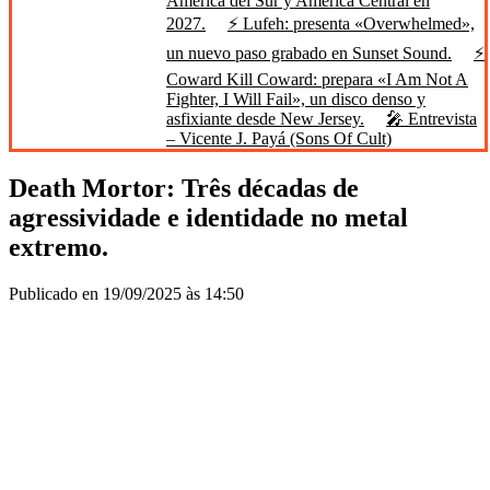
América del Sur y América Central en
2027.
⚡ Lufeh: presenta «Overwhelmed»,
un nuevo paso grabado en Sunset Sound.
⚡
Coward Kill Coward: prepara «I Am Not A
Fighter, I Will Fail», un disco denso y
asfixiante desde New Jersey.
🎤 Entrevista
– Vicente J. Payá (Sons Of Cult)
Death Mortor: Três décadas de
agressividade e identidade no metal
extremo.
Publicado en 19/09/2025 às 14:50