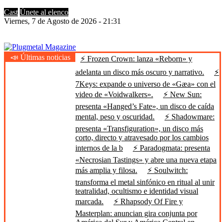
Cast
Únete al elenco
Viernes, 7 de Agosto de 2026 - 21:31
📣 Últimas noticias
⚡ Frozen Crown: lanza «Reborn» y
Plugmetal Magazine
Heavy Metal is Life
adelanta un disco más oscuro y narrativo.
⚡
7Keys: expande o universo de «Gæa» con el
video de «Voidwalkers».
⚡ New Sun:
presenta «Hanged’s Fate», un disco de caída
mental, peso y oscuridad.
⚡ Shadowmare:
presenta «Transfiguration», un disco más
corto, directo y atravesado por los cambios
internos de la b
⚡ Paradogmata: presenta
«Necrosian Tastings» y abre una nueva etapa
más amplia y filosa.
⚡ Soulwitch:
transforma el metal sinfónico en ritual al unir
teatralidad, ocultismo e identidad visual
marcada.
⚡ Rhapsody Of Fire y
Masterplan: anuncian gira conjunta por