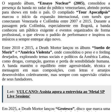
O segundo álbum,
“Ensayo Nuclear” (2005)
, consolidou a
presença da banda no radar do público venezuelano, abrindo portas
para shows em todo o país. O compilado
“Tour Apocalipsis”
marcou o início da expansão internacional, com turnês que
conectaram Venezuela e Colômbia entre 2007 e 2015. Durante a
passagem pela Colômbia, especialmente em Bogotá, a banda
conheceu um público exigente e eventos organizados de forma
profissional, o que elevou o padrão de performance e inspirou os
músicos a sempre entregar algo novo.
Entre 2010 e 2015, a Death Mortor lançou os álbuns
“Sueño de
Morir”
e
“América Violenta”
, onde consolidou o peso e o feeling
desejados, explorando temas sociais e políticos da América Latina,
como drogas, corrupção, guerras e perda de sensibilidade humana.
A banda mantém o equilíbrio entre agressividade, técnica e
mensagem em suas composições, com letras e arranjos
desenvolvidos coletivamente, mas sempre com supervisão criativa
de seus fundadores.
Leé:
VULCANO: Assista agora a entrevista ao 'Metal SP
Live Sessions'
Em 2025, a Death Mortor lançou
“Grotesco”
, disco que marca uma