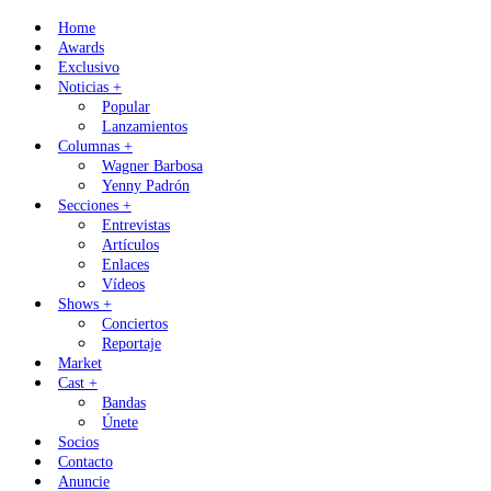
Skip
Home
to
Awards
content
Exclusivo
Noticias +
Popular
Lanzamientos
Columnas +
Wagner Barbosa
Yenny Padrón
Secciones +
Entrevistas
Artículos
Enlaces
Vídeos
Shows +
Conciertos
Reportaje
Market
Cast +
Bandas
Únete
Socios
Contacto
Anuncie