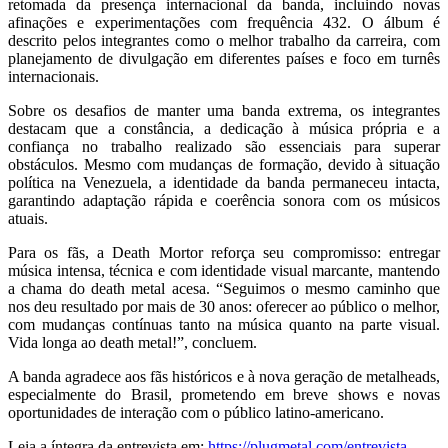
retomada da presença internacional da banda, incluindo novas
afinações e experimentações com frequência 432. O álbum é
descrito pelos integrantes como o melhor trabalho da carreira, com
planejamento de divulgação em diferentes países e foco em turnês
internacionais.
Sobre os desafios de manter uma banda extrema, os integrantes
destacam que a constância, a dedicação à música própria e a
confiança no trabalho realizado são essenciais para superar
obstáculos. Mesmo com mudanças de formação, devido à situação
política na Venezuela, a identidade da banda permaneceu intacta,
garantindo adaptação rápida e coerência sonora com os músicos
atuais.
Para os fãs, a Death Mortor reforça seu compromisso: entregar
música intensa, técnica e com identidade visual marcante, mantendo
a chama do death metal acesa. “Seguimos o mesmo caminho que
nos deu resultado por mais de 30 anos: oferecer ao público o melhor,
com mudanças contínuas tanto na música quanto na parte visual.
Vida longa ao death metal!”, concluem.
A banda agradece aos fãs históricos e à nova geração de metalheads,
especialmente do Brasil, prometendo em breve shows e novas
oportunidades de interação com o público latino-americano.
Leia a íntegra da entrevista em:
https://plugmetal.com/entrevista-