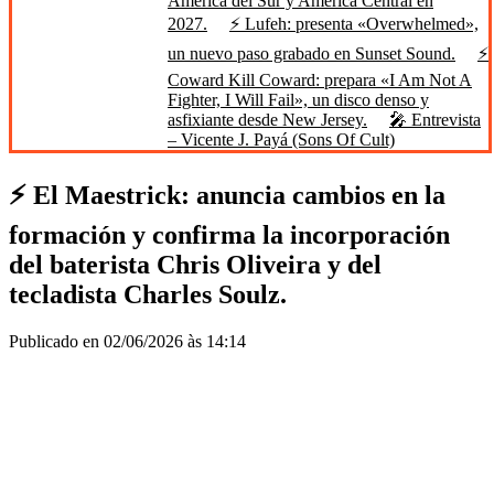
América del Sur y América Central en
2027.
⚡ Lufeh: presenta «Overwhelmed»,
un nuevo paso grabado en Sunset Sound.
⚡
Coward Kill Coward: prepara «I Am Not A
Fighter, I Will Fail», un disco denso y
asfixiante desde New Jersey.
🎤 Entrevista
– Vicente J. Payá (Sons Of Cult)
⚡ El Maestrick: anuncia cambios en la
formación y confirma la incorporación
del baterista Chris Oliveira y del
tecladista Charles Soulz.
Publicado en 02/06/2026 às 14:14