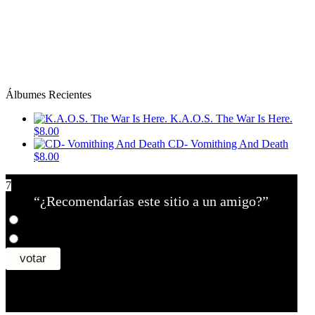
Álbumes Recientes
K.A.O.S. The War Is Here.
$8.00
CD- Vomithing And Death
$8.00
7
“¿Recomendarías este sitio a un amigo?”