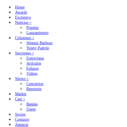
Skip
Home
to
Awards
content
Exclusivo
Noticias +
Popular
Lanzamientos
Columnas +
Wagner Barbosa
Yenny Padrón
Secciones +
Entrevistas
Artículos
Enlaces
Vídeos
Shows +
Conciertos
Reportaje
Market
Cast +
Bandas
Únete
Socios
Contacto
Anuncie