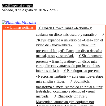
Cast
Únete al elenco
Sábado, 8 de Agosto de 2026 - 22:48
📣 Últimas noticias
⚡ Frozen Crown: lanza «Reborn» y
Plugmetal Magazine
Heavy Metal is Life
adelanta un disco más oscuro y narrativo.
⚡
7Keys: expande o universo de «Gæa» con el
video de «Voidwalkers».
⚡ New Sun:
presenta «Hanged’s Fate», un disco de caída
mental, peso y oscuridad.
⚡ Shadowmare:
presenta «Transfiguration», un disco más
corto, directo y atravesado por los cambios
internos de la b
⚡ Paradogmata: presenta
«Necrosian Tastings» y abre una nueva etapa
más amplia y filosa.
⚡ Soulwitch:
transforma el metal sinfónico en ritual al unir
teatralidad, ocultismo e identidad visual
marcada.
⚡ Rhapsody Of Fire y
Masterplan: anuncian gira conjunta por