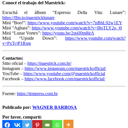
Conocé el trabajo del Maestrick:
Escuchá el álbum “Espresso Della Vita: Lunare”:
https://ffm.to/maestricklunare
Mirá “Boo!”:
https://www.youtube.com/watch?v=7pBhL92w1EY
Mirá “Agbara”:
https://www.youtube.com/watch?v=I8oTLY2o_j0
Mirá “Lunar Vortex”:
https://youtu.be/2st4J0m8irA
Mirá “Upside Down”:
https://www.youtube.com/watch?
v=PxTcjP1Rstg
Contactos:
Sitio oficial –
https://maestrick.com.br/
Instagram –
https://www.instagram.com/maestrickofficial/
YouTube –
https://www.youtube.com/@maestrickofficial
Facebook –
https://www.facebook.com/maestrickofficial/
Fuente:
https://trmpress.com.br
Publicado por:
WAGNER BARBOSA
Por favor, compartí: