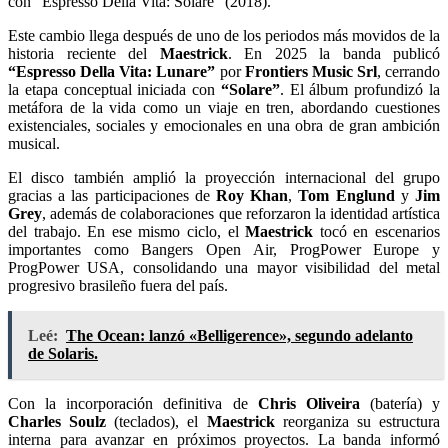
con “Espresso Della Vita: Solare” (2018).
Este cambio llega después de uno de los periodos más movidos de la
historia reciente del
Maestrick
. En 2025 la banda publicó
“Espresso Della Vita: Lunare”
por
Frontiers Music Srl
, cerrando
la etapa conceptual iniciada con
“Solare”
. El álbum profundizó la
metáfora de la vida como un viaje en tren, abordando cuestiones
existenciales, sociales y emocionales en una obra de gran ambición
musical.
El disco también amplió la proyección internacional del grupo
gracias a las participaciones de
Roy Khan
,
Tom Englund
y
Jim
Grey
, además de colaboraciones que reforzaron la identidad artística
del trabajo. En ese mismo ciclo, el
Maestrick
tocó en escenarios
importantes como Bangers Open Air, ProgPower Europe y
ProgPower USA, consolidando una mayor visibilidad del metal
progresivo brasileño fuera del país.
Leé:
The Ocean: lanzó «Belligerence», segundo adelanto
de Solaris.
Con la incorporación definitiva de
Chris Oliveira
(batería) y
Charles Soulz
(teclados), el
Maestrick
reorganiza su estructura
interna para avanzar en próximos proyectos. La banda informó