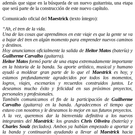
además que sigue en la búsqueda de un nuevo guitarrista, una etapa
que será parte de la construcción de este nuevo capítulo.
Comunicado oficial del
Maestrick
(texto íntegro):
“Ah, el tren de la vida.
Una de las cosas que aprendimos en este viaje es que la gente se va
a bajar del tren en algún momento para emprender nuevos caminos
y destinos.
Hoy anunciamos oficialmente la salida de
Heitor Matos
(batería) y
Guilherme Carvalho
(guitarra).
Heitor Matos
formó parte de una etapa extremadamente importante
en la historia de la banda. Su aporte artístico, musical y humano
ayudó a moldear gran parte de lo que el
Maestrick
es hoy, y
estamos profundamente agradecidos por todos los momentos,
logros, viajes, escenarios y recuerdos construidos juntos. Le
deseamos mucho éxito y felicidad en sus próximos proyectos,
personales y profesionales.
También comunicamos el fin de la participación de
Guilherme
Carvalho
(guitarra) en la banda. Agradecemos el tiempo que
estuvo con nosotros y le deseamos lo mejor en sus futuros proyectos.
A la vez, queremos dar la bienvenida definitiva a los nuevos
integrantes del
Maestrick
: los grandes
Chris Oliveira
(batería) y
Charles Soulz
(teclados). Ambos ya habían empezado a aportar a
la banda y continuarán ayudando a llevar al
Maestrick
hacia