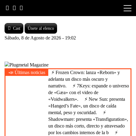
Skip
to
content
Cast
Únete al elenco
Sábado, 8 de Agosto de 2026 - 19:02
Heavy Metal is Life
📣 Últimas noticias
⚡ Frozen Crown: lanza «Reborn» y
Plugmetal Magazine
adelanta un disco más oscuro y
narrativo.
⚡ 7Keys: expande o universo
de «Gæa» con el video de
«Voidwalkers».
⚡ New Sun: presenta
«Hanged’s Fate», un disco de caída
mental, peso y oscuridad.
⚡
Shadowmare: presenta «Transfiguration»,
un disco más corto, directo y atravesado
por los cambios internos de la b
⚡