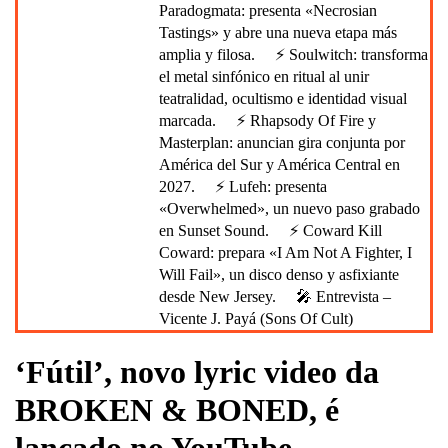
Paradogmata: presenta «Necrosian
Tastings» y abre una nueva etapa más
amplia y filosa.
⚡ Soulwitch: transforma
el metal sinfónico en ritual al unir
teatralidad, ocultismo e identidad visual
marcada.
⚡ Rhapsody Of Fire y
Masterplan: anuncian gira conjunta por
América del Sur y América Central en
2027.
⚡ Lufeh: presenta
«Overwhelmed», un nuevo paso grabado
en Sunset Sound.
⚡ Coward Kill
Coward: prepara «I Am Not A Fighter, I
Will Fail», un disco denso y asfixiante
desde New Jersey.
🎤 Entrevista –
Vicente J. Payá (Sons Of Cult)
‘Fútil’, novo lyric video da
BROKEN & BONED, é