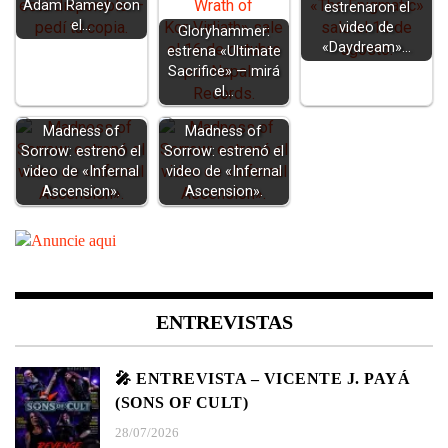
Adam Ramey con
estrenaron el
el…
video de
Gloryhammer:
«Daydream»…
estrena «Ultimate
Sacrifice» — mirá
el…
Madness of
Madness of
Sorrow: estrenó el
Sorrow: estrenó el
video de «Infernal
video de «Infernal
Ascension».
Ascension».
ENTREVISTAS
🎤 ENTREVISTA – VICENTE J. PAYÁ
(SONS OF CULT)
28/07/2026