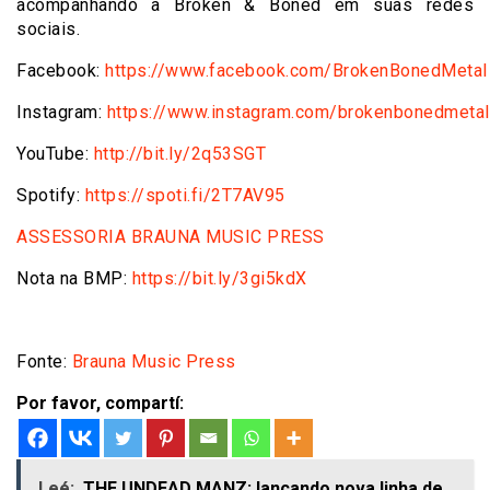
acompanhando a Broken & Boned em suas redes
sociais.
Facebook:
https://www.facebook.com/BrokenBonedMetal
Instagram:
https://www.instagram.com/brokenbonedmetal
YouTube:
http://bit.ly/2q53SGT
Spotify:
https://spoti.fi/2T7AV95
ASSESSORIA BRAUNA MUSIC PRESS
Nota na BMP:
https://bit.ly/3gi5kdX
Fonte:
Brauna Music Press
Por favor, compartí:
Leé:
THE UNDEAD MANZ: lançando nova linha de