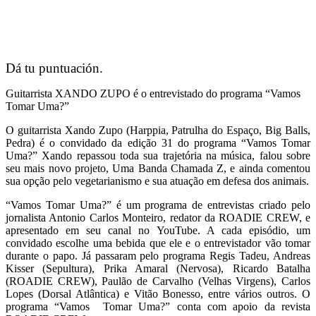
Dá tu puntuación.
Guitarrista XANDO ZUPO é o entrevistado do programa “Vamos
Tomar Uma?”
O guitarrista Xando Zupo (Harppia, Patrulha do Espaço, Big Balls,
Pedra) é o convidado da edição 31 do programa “Vamos Tomar
Uma?” Xando repassou toda sua trajetória na música, falou sobre
seu mais novo projeto, Uma Banda Chamada Z, e ainda comentou
sua opção pelo vegetarianismo e sua atuação em defesa dos animais.
“Vamos Tomar Uma?” é um programa de entrevistas criado pelo
jornalista Antonio Carlos Monteiro, redator da ROADIE CREW, e
apresentado em seu canal no YouTube. A cada episódio, um
convidado escolhe uma bebida que ele e o entrevistador vão tomar
durante o papo. Já passaram pelo programa Regis Tadeu, Andreas
Kisser (Sepultura), Prika Amaral (Nervosa), Ricardo Batalha
(ROADIE CREW), Paulão de Carvalho (Velhas Virgens), Carlos
Lopes (Dorsal Atlântica) e Vitão Bonesso, entre vários outros. O
programa “Vamos Tomar Uma?” conta com apoio da revista