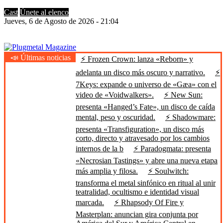
Cast
Únete al elenco
Jueves, 6 de Agosto de 2026 - 21:04
📣 Últimas noticias
⚡ Frozen Crown: lanza «Reborn» y
Plugmetal Magazine
Heavy Metal is Life
adelanta un disco más oscuro y narrativo.
⚡
7Keys: expande o universo de «Gæa» con el
video de «Voidwalkers».
⚡ New Sun:
presenta «Hanged’s Fate», un disco de caída
mental, peso y oscuridad.
⚡ Shadowmare:
presenta «Transfiguration», un disco más
corto, directo y atravesado por los cambios
internos de la b
⚡ Paradogmata: presenta
«Necrosian Tastings» y abre una nueva etapa
más amplia y filosa.
⚡ Soulwitch:
transforma el metal sinfónico en ritual al unir
teatralidad, ocultismo e identidad visual
marcada.
⚡ Rhapsody Of Fire y
Masterplan: anuncian gira conjunta por