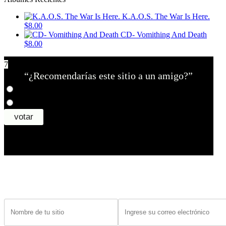
K.A.O.S. The War Is Here.
$8.00
CD- Vomithing And Death
$8.00
7
“¿Recomendarías este sitio a un amigo?”
¿Tiene un sitio? Ingrese sus datos abajo para recibir noticias de las ba