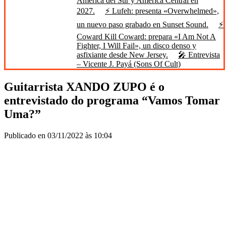
América del Sur y América Central en
2027.
⚡ Lufeh: presenta «Overwhelmed»,
un nuevo paso grabado en Sunset Sound.
⚡
Coward Kill Coward: prepara «I Am Not A
Fighter, I Will Fail», un disco denso y
asfixiante desde New Jersey.
🎤 Entrevista
– Vicente J. Payá (Sons Of Cult)
Guitarrista XANDO ZUPO é o
entrevistado do programa “Vamos Tomar
Uma?”
Publicado en 03/11/2022 às 10:04