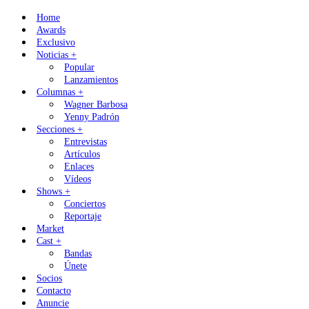
Skip
Home
to
Awards
content
Exclusivo
Noticias +
Popular
Lanzamientos
Columnas +
Wagner Barbosa
Yenny Padrón
Secciones +
Entrevistas
Artículos
Enlaces
Vídeos
Shows +
Conciertos
Reportaje
Market
Cast +
Bandas
Únete
Socios
Contacto
Anuncie