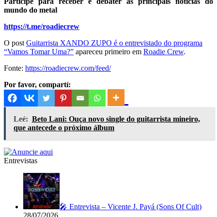
Participe para receber e debater as principais notícias do
mundo do metal
https://t.me/roadiecrew
O post
Guitarrista XANDO ZUPO é o entrevistado do programa
“Vamos Tomar Uma?”
apareceu primeiro em
Roadie Crew
.
Fonte:
https://roadiecrew.com/feed/
Por favor, compartí:
Leé:
Beto Lani: Ouça novo single do guitarrista mineiro,
que antecede o próximo álbum
Entrevistas
🎤 Entrevista – Vicente J. Payá (Sons Of Cult)
28/07/2026