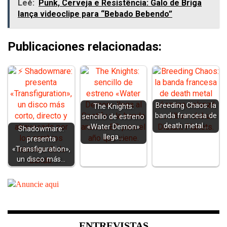
Leé:
Punk, Cerveja e Resistência: Galo de Briga
lança videoclipe para “Bebado Bebendo”
Publicaciones relacionadas:
Breeding Chaos: la
The Knights:
banda francesa de
sencillo de estreno
death metal…
«Water Demon»
Shadowmare:
llega…
presenta
«Transfiguration»,
un disco más…
ENTREVISTAS