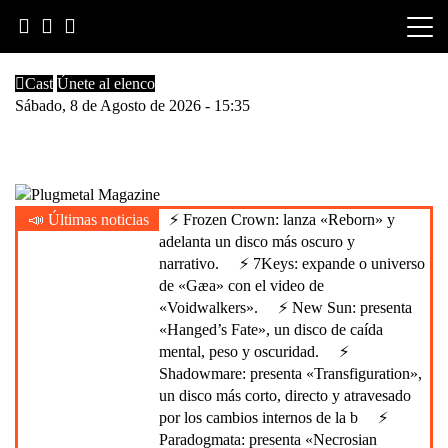
Skip
to
content
Cast
Únete al elenco
Sábado, 8 de Agosto de 2026 - 15:35
Heavy Metal is Life
📣 Últimas noticias
⚡ Frozen Crown: lanza «Reborn» y
Plugmetal Magazine
adelanta un disco más oscuro y
narrativo.
⚡ 7Keys: expande o universo
de «Gæa» con el video de
«Voidwalkers».
⚡ New Sun: presenta
«Hanged’s Fate», un disco de caída
mental, peso y oscuridad.
⚡
Shadowmare: presenta «Transfiguration»,
un disco más corto, directo y atravesado
por los cambios internos de la b
⚡
Paradogmata: presenta «Necrosian