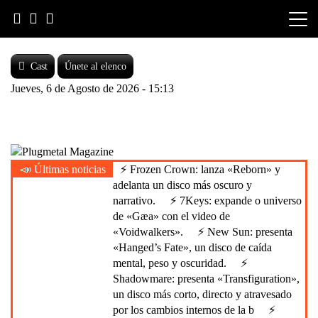
Skip
to
content
Cast
Únete al elenco
Jueves, 6 de Agosto de 2026 - 15:13
Heavy Metal is Life
📣 Últimas noticias
⚡ Frozen Crown: lanza «Reborn» y
Plugmetal Magazine
adelanta un disco más oscuro y
narrativo.
⚡ 7Keys: expande o universo
de «Gæa» con el video de
«Voidwalkers».
⚡ New Sun: presenta
«Hanged’s Fate», un disco de caída
mental, peso y oscuridad.
⚡
Shadowmare: presenta «Transfiguration»,
un disco más corto, directo y atravesado
por los cambios internos de la b
⚡