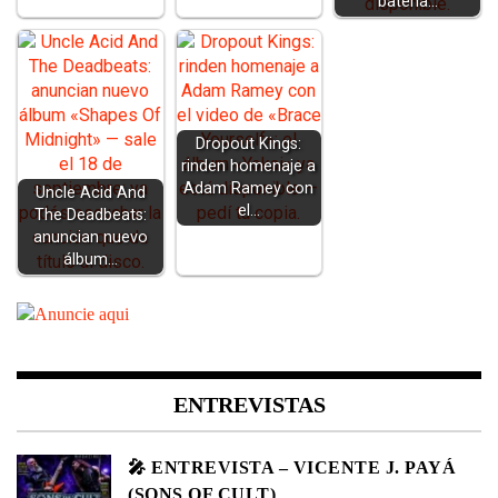
batería…
Dropout Kings:
rinden homenaje a
Adam Ramey con
Uncle Acid And
el…
The Deadbeats:
anuncian nuevo
álbum…
ENTREVISTAS
🎤 ENTREVISTA – VICENTE J. PAYÁ
(SONS OF CULT)