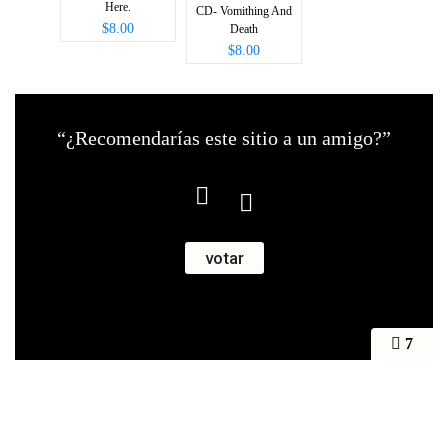
Here.
CD- Vomithing And
$8.00
Death
$8.00
“¿Recomendarías este sitio a un amigo?”
7