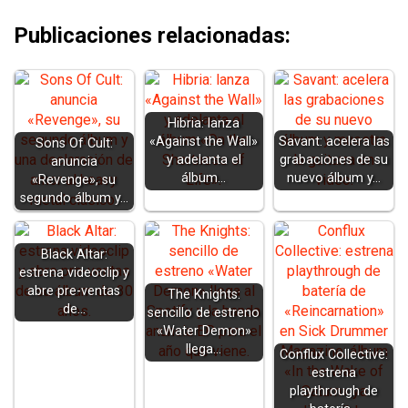
Publicaciones relacionadas:
Hibria: lanza
«Against the Wall»
Savant: acelera las
Sons Of Cult:
y adelanta el
grabaciones de su
anuncia
álbum…
nuevo álbum y…
«Revenge», su
segundo álbum y…
Black Altar:
estrena videoclip y
abre pre-ventas
The Knights:
de…
sencillo de estreno
«Water Demon»
llega…
Conflux Collective:
estrena
playthrough de