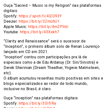
Ouça “Sacred – Music is my Religion” nas plataformas
digitais:
Spotify:
https://spoti.fi/4l2D93Y
Deezer:
https://bit.ly/3ZmchU1
Apple Music:
https://bit.ly/4mZPlnU
Youtube:
https://bit.ly/43Xxkh7
“Clarity and Renaissance” será o sucessor de
“Inception”, o primeiro álbum solo de Renan Lourenço
lançado em CD em 2021.
“Inception” contou com participações pra lá de
especiais como a de Edu Ardanuy (Dr. Sin/Sinistra) e
Derek Sherinian (Dream Theather, Yngwie Malmsteen,
etc).
O álbum acumulou resenhas muito positivas em sites e
blogs especializados ao redor de todo mundo,
inclusive no Brasil, é claro.
Ouça “Inception” nas plataformas digitais:
Spotify:
https://bit.ly/3SIfIRa