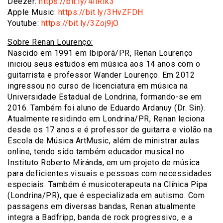
Deezer:
https://bit.ly/4liRIk3
Apple Music:
https://bit.ly/3HvZFDH
Youtube:
https://bit.ly/3Zoj9jO
Sobre Renan Lourenço:
Nascido em 1991 em Ibiporã/PR, Renan Lourenço
iniciou seus estudos em música aos 14 anos com o
guitarrista e professor Wander Lourenço. Em 2012
ingressou no curso de licenciatura em música na
Universidade Estadual de Londrina, formando-se em
2016. Também foi aluno de Eduardo Ardanuy (Dr. Sin).
Atualmente residindo em Londrina/PR, Renan leciona
desde os 17 anos e é professor de guitarra e violão na
Escola de Música ArtMusic, além de ministrar aulas
online, tendo sido também educador musical no
Instituto Roberto Miránda, em um projeto de música
para deficientes visuais e pessoas com necessidades
especiais. Também é musicoterapeuta na Clínica Pipa
(Londrina/PR), que é especializada em autismo. Com
passagens em diversas bandas, Renan atualmente
integra a Badfripp, banda de rock progressivo, e a