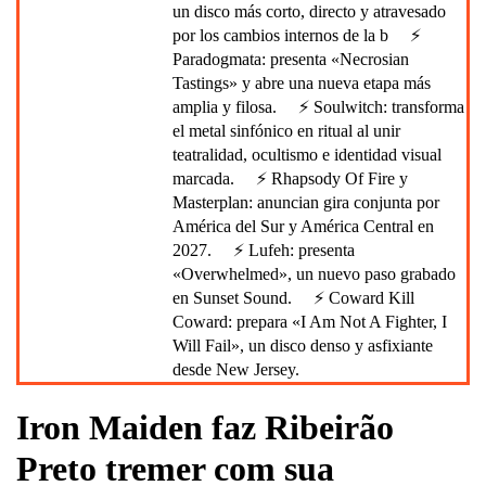
un disco más corto, directo y atravesado
por los cambios internos de la b
⚡
Paradogmata: presenta «Necrosian
Tastings» y abre una nueva etapa más
amplia y filosa.
⚡ Soulwitch: transforma
el metal sinfónico en ritual al unir
teatralidad, ocultismo e identidad visual
marcada.
⚡ Rhapsody Of Fire y
Masterplan: anuncian gira conjunta por
América del Sur y América Central en
2027.
⚡ Lufeh: presenta
«Overwhelmed», un nuevo paso grabado
en Sunset Sound.
⚡ Coward Kill
Coward: prepara «I Am Not A Fighter, I
Will Fail», un disco denso y asfixiante
desde New Jersey.
Iron Maiden faz Ribeirão
Preto tremer com sua