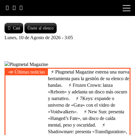
Skip
to
content
Cast
Únete al elenco
Lunes, 10 de Agosto de 2026 - 3:05
Heavy Metal is Life
📣 Últimas noticias
⚡ Plugmetal Magazine estrena una nueva
Plugmetal Magazine
herramienta para la gestión de su elenco de
bandas.
⚡ Frozen Crown: lanza
«Reborn» y adelanta un disco más oscuro
y narrativo.
⚡ 7Keys: expande o
universo de «Gæa» con el video de
«Voidwalkers».
⚡ New Sun: presenta
«Hanged’s Fate», un disco de caída
mental, peso y oscuridad.
⚡
Shadowmare: presenta «Transfiguration»,