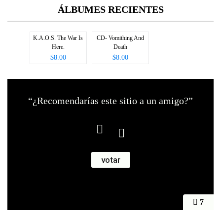
ÁLBUMES RECIENTES
K.A.O.S. The War Is
CD- Vomithing And
Here.
Death
$8.00
$8.00
“¿Recomendarías este sitio a un amigo?”
7