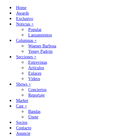
Skip
Home
to
Awards
content
Exclusivo
Noticias +
Popular
Lanzamientos
Columnas +
Wagner Barbosa
Yenny Padrón
Secciones +
Entrevistas
Artículos
Enlaces
Vídeos
Shows +
Conciertos
Reportaje
Market
Cast +
Bandas
Únete
Socios
Contacto
Anuncie