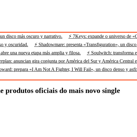
n disco más oscuro y narrativo.
⚡ 7Keys: expande o universo de «
so y oscuridad.
⚡ Shadowmare: presenta «Transfiguration», un disco m
abre una nueva etapa más amplia y filosa.
⚡ Soulwitch: transforma el
rplan: anuncian gira conjunta por América del Sur y América Central 
ard: prepara «I Am Not A Fighter, I Will Fail», un disco denso y asfi
produtos oficiais do mais novo single