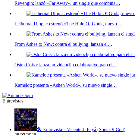
Revengin: lanzó «Far Away», un single que combina…
Lethernal Utopia: estrenó «The Halo Of God», nuevo…
From Ashes to New: contra el bullying, lanzan el…
Ostra Coisa: lanza un videoclip colaborativo para el…
Kamelot: presenta «Ashen World», su nuevo single…
Entrevistas
🎤 Entrevista – Vicente J. Payá (Sons Of Cult)
28/07/2026