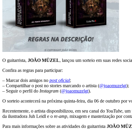
O guitarrista,
JOÃO MÜZEL
, lançou um sorteio em suas redes socia
Confira as regras para participar:
– Marcar dois amigos no
post oficial
;
– Compartilhar o post no stories marcando o artista (
@joaomuzelgt
);
– Seguir o perfil do
Instagram
(
@joaomuzelgt
).
O sorteio acontecerá na próxima quinta-feira, dia 06 de outubro por v
Recentemente, o artista disponibilizou, em seu canal do
YouTube
, um
da ilustradora Juh Leidl e o
re-amp
, mixagem e masterização por con
Para mais informações sobre as atividades do guitarrista
JOÃO MÜ