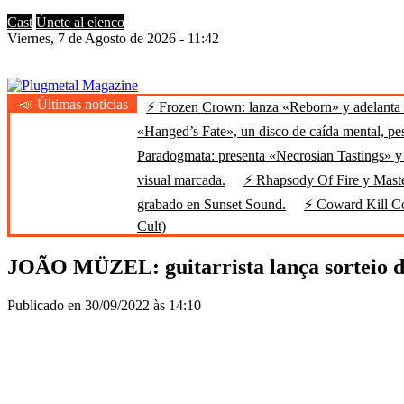
Cast
Únete al elenco
Viernes, 7 de Agosto de 2026 - 11:42
📣 Últimas noticias
⚡ Frozen Crown: lanza «Reborn» y adelanta u
Plugmetal Magazine
Heavy Metal is Life
«Hanged’s Fate», un disco de caída mental, pe
Paradogmata: presenta «Necrosian Tastings» y 
visual marcada.
⚡ Rhapsody Of Fire y Maste
grabado en Sunset Sound.
⚡ Coward Kill Cow
Cult)
JOÃO MÜZEL: guitarrista lança sorteio de 
Publicado en 30/09/2022 às 14:10