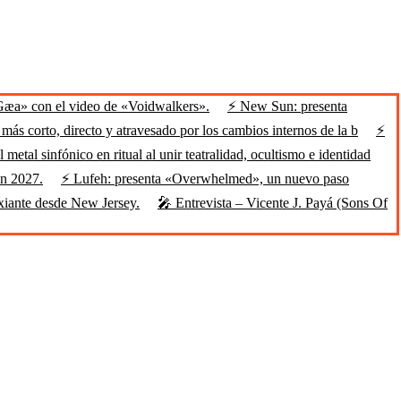
Gæa» con el video de «Voidwalkers».
⚡ New Sun: presenta
ás corto, directo y atravesado por los cambios internos de la b
⚡
 metal sinfónico en ritual al unir teatralidad, ocultismo e identidad
en 2027.
⚡ Lufeh: presenta «Overwhelmed», un nuevo paso
xiante desde New Jersey.
🎤 Entrevista – Vicente J. Payá (Sons Of