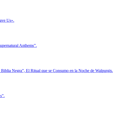
Save Us».
Supernatural Anthems”.
La Biblia Negra”, El Ritual que se Consumo en la Noche de Walpurgis.
s”.