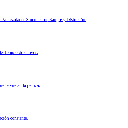
h Venezolano: Sincretismo, Sangre y Distorsión.
l de Templo de Chivos.
ue te vuelan la peluca.
ución constante.