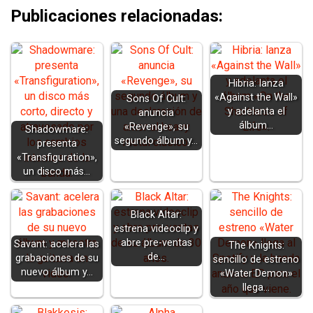
Publicaciones relacionadas:
Hibria: lanza
«Against the Wall»
Sons Of Cult:
y adelanta el
anuncia
álbum…
«Revenge», su
Shadowmare:
segundo álbum y…
presenta
«Transfiguration»,
un disco más…
Black Altar:
estrena videoclip y
abre pre-ventas
Savant: acelera las
The Knights:
de…
grabaciones de su
sencillo de estreno
nuevo álbum y…
«Water Demon»
llega…