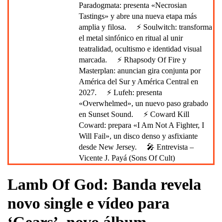
Paradogmata: presenta «Necrosian
Tastings» y abre una nueva etapa más
amplia y filosa.
⚡ Soulwitch: transforma
el metal sinfónico en ritual al unir
teatralidad, ocultismo e identidad visual
marcada.
⚡ Rhapsody Of Fire y
Masterplan: anuncian gira conjunta por
América del Sur y América Central en
2027.
⚡ Lufeh: presenta
«Overwhelmed», un nuevo paso grabado
en Sunset Sound.
⚡ Coward Kill
Coward: prepara «I Am Not A Fighter, I
Will Fail», un disco denso y asfixiante
desde New Jersey.
🎤 Entrevista –
Vicente J. Payá (Sons Of Cult)
Lamb Of God: Banda revela
novo single e vídeo para