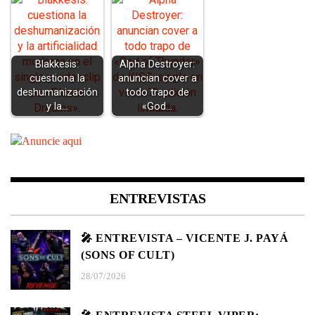
Blakkesis:
Alpha Destroyer:
cuestiona la
anuncian cover a
deshumanización
todo trapo de
y la…
«God…
ENTREVISTAS
🎤 ENTREVISTA – VICENTE J. PAYÁ
(SONS OF CULT)
28/07/2026