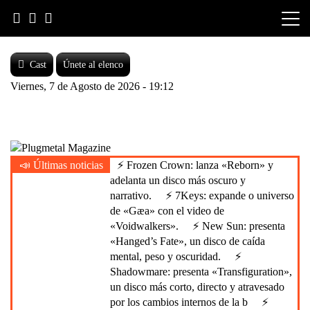
Skip
to
content
Cast
Únete al elenco
Viernes, 7 de Agosto de 2026 - 19:12
Heavy Metal is Life
📣 Últimas noticias
⚡ Frozen Crown: lanza «Reborn» y
Plugmetal Magazine
adelanta un disco más oscuro y
narrativo.
⚡ 7Keys: expande o universo
de «Gæa» con el video de
«Voidwalkers».
⚡ New Sun: presenta
«Hanged’s Fate», un disco de caída
mental, peso y oscuridad.
⚡
Shadowmare: presenta «Transfiguration»,
un disco más corto, directo y atravesado
por los cambios internos de la b
⚡