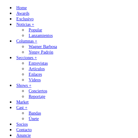
Skip
Home
to
Awards
content
Exclusivo
Noticias +
Popular
Lanzamientos
Columnas +
Wagner Barbosa
Yenny Padrón
Secciones +
Entrevistas
Artículos
Enlaces
Vídeos
Shows +
Conciertos
Reportaje
Market
Cast +
Bandas
Únete
Socios
Contacto
Anuncie