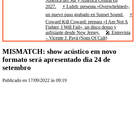
América del Sur y América Central en
2027.
⚡ Lufeh: presenta «Overwhelmed»,
un nuevo paso grabado en Sunset Sound.
⚡
Coward Kill Coward: prepara «I Am Not A
Fighter, I Will Fail», un disco denso y
asfixiante desde New Jersey.
🎤 Entrevista
– Vicente J. Payá (Sons Of Cult)
MISMATCH: show acústico em novo
formato será apresentado dia 24 de
setembro
Publicado en 17/09/2022 às 09:19