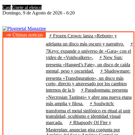
Cast
Únete al elenco
Domingo, 9 de Agosto de 2026 - 6:20
📣 Últimas noticias
⚡ Frozen Crown: lanza «Reborn» y
Plugmetal Magazine
Heavy Metal is Life
adelanta un disco más oscuro y narrativo.
⚡
7Keys: expande o universo de «Gæa» con el
video de «Voidwalkers».
⚡ New Sun:
presenta «Hanged’s Fate», un disco de caída
mental, peso y oscuridad.
⚡ Shadowmare:
presenta «Transfiguration», un disco más
corto, directo y atravesado por los cambios
internos de la b
⚡ Paradogmata: presenta
«Necrosian Tastings» y abre una nueva etapa
más amplia y filosa.
⚡ Soulwitch:
transforma el metal sinfónico en ritual al unir
teatralidad, ocultismo e identidad visual
marcada.
⚡ Rhapsody Of Fire y
Masterplan: anuncian gira conjunta por