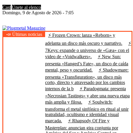
Cast
Únete al elenco
Domingo, 9 de Agosto de 2026 - 7:05
📣 Últimas noticias
⚡ Frozen Crown: lanza «Reborn» y
Plugmetal Magazine
Heavy Metal is Life
adelanta un disco más oscuro y narrativo.
⚡
7Keys: expande o universo de «Gæa» con el
video de «Voidwalkers».
⚡ New Sun:
presenta «Hanged’s Fate», un disco de caída
mental, peso y oscuridad.
⚡ Shadowmare:
presenta «Transfiguration», un disco más
corto, directo y atravesado por los cambios
internos de la b
⚡ Paradogmata: presenta
«Necrosian Tastings» y abre una nueva etapa
más amplia y filosa.
⚡ Soulwitch:
transforma el metal sinfónico en ritual al unir
teatralidad, ocultismo e identidad visual
marcada.
⚡ Rhapsody Of Fire y
Masterplan: anuncian gira conjunta por