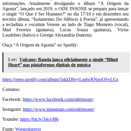
informações. Atualmente divulgando o álbum “A Origem da
Agonia”, lançado em 2019, o ODE INSONE se prepara para lançar
o single “O Que é Ser Humano?” no dia 17/10 e em dezembro seu
terceiro álbum, “Isolamento: Do Silêncio à Poesia”, já apresentando
a tecladista e vocalista Venore ao lado de Tiago Monteiro (vocal),
Mad Ferreira (guitarra), Lucas Souza (guitarra), Victor
Laudelino (baixo) e George Alexandria (bateria).
Ouça “A Origem da Agonia” no Spotify:
Leé:
Vulcane: Banda lança oficialmente o single “Blind
Heart” nas plataformas digitais de música
https://open.spotify.com/album/5skkDbvyLqdwRNnoOSvLGs
Contatos:
Facebook:
https://www.facebook.com/odeinsone/
Instagram:
https://www.instagram.com/odeinsone/
Youtube:
https://bit.ly/34cvJ86
Fonte:
Wargodspress