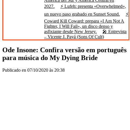
América del Sur y América Central en
2027.
⚡ Lufeh: presenta «Overwhelmed»,
un nuevo paso grabado en Sunset Sound.
⚡
Coward Kill Coward: prepara «I Am Not A
Fighter, I Will Fail», un disco denso y
asfixiante desde New Jersey.
🎤 Entrevista
– Vicente J. Payá (Sons Of Cult)
Ode Insone: Confira versão em português
para música do My Dying Bride
Publicado en 07/10/2020 às 20:38