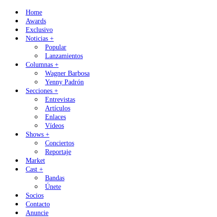
Skip
Home
to
Awards
content
Exclusivo
Noticias +
Popular
Lanzamientos
Columnas +
Wagner Barbosa
Yenny Padrón
Secciones +
Entrevistas
Artículos
Enlaces
Vídeos
Shows +
Conciertos
Reportaje
Market
Cast +
Bandas
Únete
Socios
Contacto
Anuncie