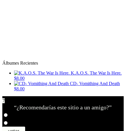
Álbumes Recientes
K.A.O.S. The War Is Here.
$8.00
CD- Vomithing And Death
$8.00
7
“¿Recomendarías este sitio a un amigo?”