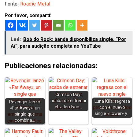
Fonte:
Roadie Metal
Por favor, compartí:
Leé:
Bob do Rock: banda disponibiliza single, “Por
Aí”, para audição completa no YouTube
Publicaciones relacionadas:
Crimson Day:
acaba de estrenar
Luna Kills: regresa
Revengin: lanzó
el video lyric…
con el nuevo
«Far Away», un
single «Lower» y…
single que
combina…