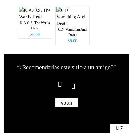
K.A.O.S. The War Is
Here.
CD- Vomithing And
$8.00
Death
$8.00
“¿Recomendarías este sitio a un amigo?”
7