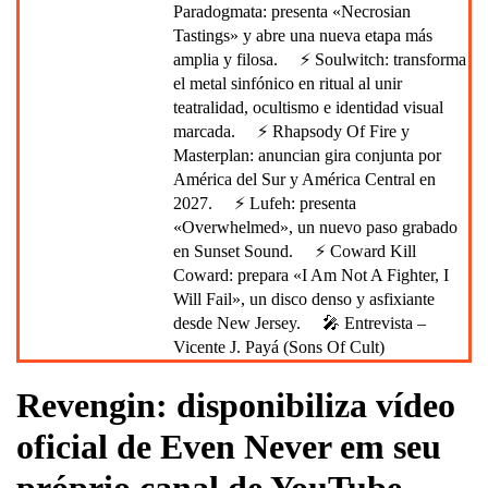
Paradogmata: presenta «Necrosian
Tastings» y abre una nueva etapa más
amplia y filosa.
⚡ Soulwitch: transforma
el metal sinfónico en ritual al unir
teatralidad, ocultismo e identidad visual
marcada.
⚡ Rhapsody Of Fire y
Masterplan: anuncian gira conjunta por
América del Sur y América Central en
2027.
⚡ Lufeh: presenta
«Overwhelmed», un nuevo paso grabado
en Sunset Sound.
⚡ Coward Kill
Coward: prepara «I Am Not A Fighter, I
Will Fail», un disco denso y asfixiante
desde New Jersey.
🎤 Entrevista –
Vicente J. Payá (Sons Of Cult)
Revengin: disponibiliza vídeo
oficial de Even Never em seu