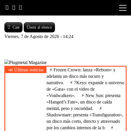
Skip
to
content
Cast
Únete al elenco
Viernes, 7 de Agosto de 2026 - 14:24
Heavy Metal is Life
📣 Últimas noticias
⚡ Frozen Crown: lanza «Reborn» y
Plugmetal Magazine
adelanta un disco más oscuro y
narrativo.
⚡ 7Keys: expande o universo
de «Gæa» con el video de
«Voidwalkers».
⚡ New Sun: presenta
«Hanged’s Fate», un disco de caída
mental, peso y oscuridad.
⚡
Shadowmare: presenta «Transfiguration»,
un disco más corto, directo y atravesado
por los cambios internos de la b
⚡