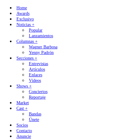
Skip
Home
to
Awards
content
Exclusivo
Noticias +
Popular
Lanzamientos
Columnas +
Wagner Barbosa
Yenny Padrón
Secciones +
Entrevistas
Artículos
Enlaces
Vídeos
Shows +
Conciertos
Reportaje
Market
Cast +
Bandas
Únete
Socios
Contacto
Anuncie