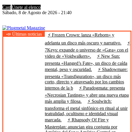
Cast
Únete al elenco
Sábado, 8 de Agosto de 2026 - 21:40
📣 Últimas noticias
⚡ Frozen Crown: lanza «Reborn» y
Plugmetal Magazine
Heavy Metal is Life
adelanta un disco más oscuro y narrativo.
⚡
7Keys: expande o universo de «Gæa» con el
video de «Voidwalkers».
⚡ New Sun:
presenta «Hanged’s Fate», un disco de caída
mental, peso y oscuridad.
⚡ Shadowmare:
presenta «Transfiguration», un disco más
corto, directo y atravesado por los cambios
internos de la b
⚡ Paradogmata: presenta
«Necrosian Tastings» y abre una nueva etapa
más amplia y filosa.
⚡ Soulwitch:
transforma el metal sinfónico en ritual al unir
teatralidad, ocultismo e identidad visual
marcada.
⚡ Rhapsody Of Fire y
Masterplan: anuncian gira conjunta por