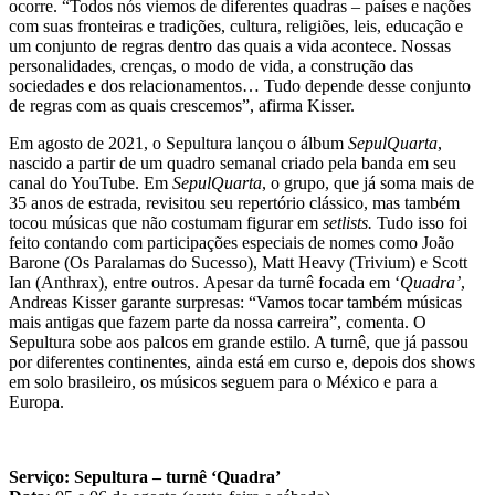
ocorre. “Todos nós viemos de diferentes quadras – países e nações
com suas fronteiras e tradições, cultura, religiões, leis, educação e
um conjunto de regras dentro das quais a vida acontece. Nossas
personalidades, crenças, o modo de vida, a construção das
sociedades e dos relacionamentos… Tudo depende desse conjunto
de regras com as quais crescemos”, afirma Kisser.
Em agosto de 2021, o Sepultura lançou o álbum
SepulQuarta
,
nascido a partir de um quadro semanal criado pela banda em seu
canal do YouTube. Em
SepulQuarta
, o grupo, que já soma mais de
35 anos de estrada, revisitou seu repertório clássico, mas também
tocou músicas que não costumam figurar em
setlists.
Tudo isso foi
feito contando com participações especiais de nomes como João
Barone (Os Paralamas do Sucesso), Matt Heavy (Trivium) e Scott
Ian (Anthrax), entre outros. Apesar da turnê focada em ‘
Quadra’
,
Andreas Kisser garante surpresas: “Vamos tocar também músicas
mais antigas que fazem parte da nossa carreira”, comenta. O
Sepultura sobe aos palcos em grande estilo. A turnê, que já passou
por diferentes continentes, ainda está em curso e, depois dos shows
em solo brasileiro, os músicos seguem para o México e para a
Europa.
Serviço: Sepultura – turnê ‘Quadra’