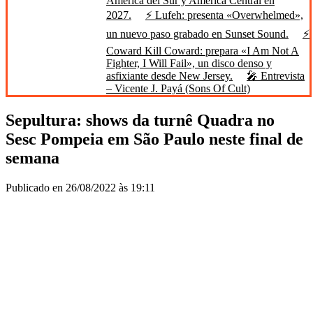
América del Sur y América Central en
2027.
⚡ Lufeh: presenta «Overwhelmed»,
un nuevo paso grabado en Sunset Sound.
⚡
Coward Kill Coward: prepara «I Am Not A
Fighter, I Will Fail», un disco denso y
asfixiante desde New Jersey.
🎤 Entrevista
– Vicente J. Payá (Sons Of Cult)
Sepultura: shows da turnê Quadra no
Sesc Pompeia em São Paulo neste final de
semana
Publicado en 26/08/2022 às 19:11