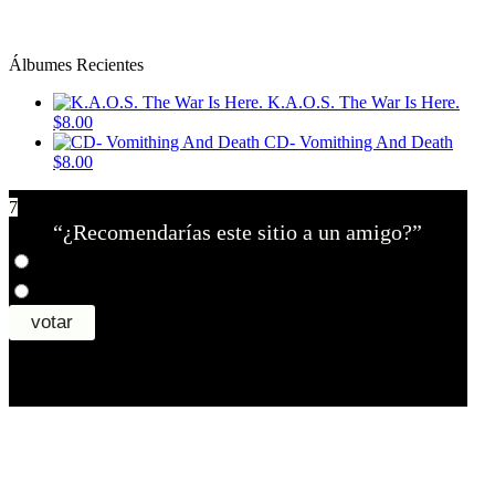
Álbumes Recientes
K.A.O.S. The War Is Here.
$8.00
CD- Vomithing And Death
$8.00
7
“¿Recomendarías este sitio a un amigo?”
¿Tiene un sitio? Ingrese sus datos abajo para recibir noticias de las ba