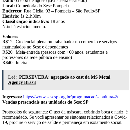
Data:
05 e 06 de agosto (sexta-feira e sábado)
Local:
Comedoria do Sesc Pompeia
Endereço:
Rua Clélia, 93 – Pompeia – São Paulo/SP
Horário:
às 21h30m
Classificação indicativa:
18 anos
Não há estacionamento.
Valores:
R$12 | Credencial plena ou trabalhador no comércio e serviços
matriculados no Sesc e dependentes
R$20 | Meia-entrada (pessoas com +60 anos, estudantes e
professores da rede pública de ensino)
R$40 | Inteira
Leé:
PERSEVERA: agregado ao cast da MS Metal
Agency Brasil
Ingressos:
https://www.sescsp.org.br/programacao/sepultura-2/
Vendas presenciais nas unidades do Sesc SP
Protocolos de segurança: O uso da máscara, cobrindo boca e nariz, é
recomendado. Se você apresentar os sintomas relacionados à Covid-
19, procure o serviço de saúde e permaneça em isolamento social.