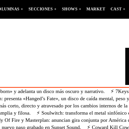
OLUMNAS +
SECCIONES +
SHOWS +
MARKET
CAST +
orn» y adelanta un disco más oscuro y narrativo.
⚡ 7Keys:
 presenta «Hanged’s Fate», un disco de caída mental, peso y
ás corto, directo y atravesado por los cambios internos de la
mplia y filosa.
⚡ Soulwitch: transforma el metal sinfónico en
 Of Fire y Masterplan: anuncian gira conjunta por América 
 nuevo paso grabado en Sunset Sound.
⚡ Coward Kill Cowar