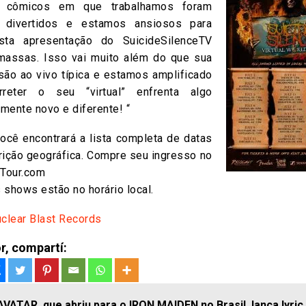
 cômicos em que trabalhamos foram
e divertidos e estamos ansiosos para
esta apresentação do SuicideSilenceTV
massas. Isso vai muito além do que sua
são ao vivo típica e estamos amplificado
rreter o seu “virtual” enfrenta algo
mente novo e diferente! “
você encontrará a lista completa de datas
rição geográfica. Compre seu ingresso no
lTour.com
 shows estão no horário local.
clear Blast Records
r, compartí:
AVATAR, que abriu para o IRON MAIDEN no Brasil, lança lyric