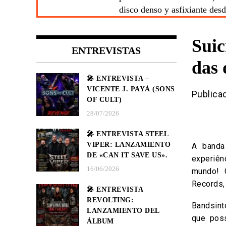
disco denso y asfixiante des
Suic
ENTREVISTAS
das 
🎤 ENTREVISTA –
VICENTE J. PAYÁ (SONS
Publica
OF CULT)
28/07/2026
🎤 ENTREVISTA STEEL
VIPER: LANZAMIENTO
A banda
DE «CAN IT SAVE US».
experiê
16/06/2026
mundo! 
Records,
🎤 ENTREVISTA
REVOLTING:
Bandsin
LANZAMIENTO DEL
que pos
ÁLBUM