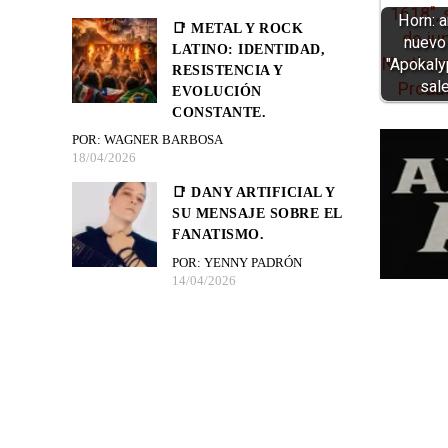
Horn: 
📑 METAL Y ROCK
nuevo
LATINO: IDENTIDAD,
"Apokaly
RESISTENCIA Y
sal
EVOLUCIÓN
CONSTANTE.
POR: WAGNER BARBOSA
18/04/2026
📑 DANY ARTIFICIAL Y
SU MENSAJE SOBRE EL
FANATISMO.
POR: YENNY PADRÓN
14/04/2026