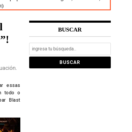
t)
l
BUSCAR
”!
Search
for:
uación.
ar essas
m todo o
ar Blast