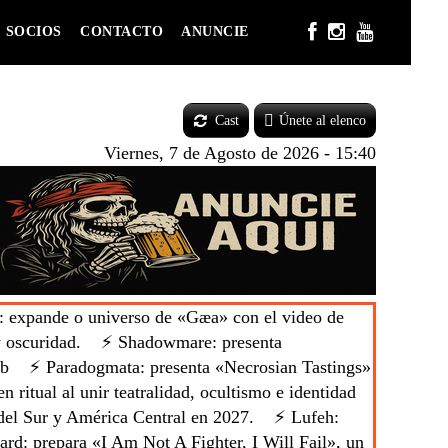
SOCIOS
CONTACTO
ANUNCIE
Cast
Únete al elenco
Viernes, 7 de Agosto de 2026 - 15:40
 expande o universo de «Gæa» con el video de
 oscuridad.
⚡ Shadowmare: presenta
 b
⚡ Paradogmata: presenta «Necrosian Tastings»
 ritual al unir teatralidad, ocultismo e identidad
del Sur y América Central en 2027.
⚡ Lufeh:
d: prepara «I Am Not A Fighter, I Will Fail», un