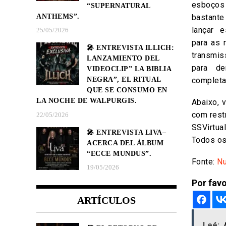
esboços
“SUPERNATURAL
ANTHEMS”.
bastant
lançar 
25/05/2026
para as 
🎤 ENTREVISTA ILLICH:
transmis
LANZAMIENTO DEL
para de
VIDEOCLIP” LA BIBLIA
completa
NEGRA”, EL RITUAL
QUE SE CONSUMO EN
LA NOCHE DE WALPURGIS.
Abaixo, 
com rest
22/05/2026
SSVirtua
🎤 ENTREVISTA LIVA–
Todos os
ACERCA DEL ÁLBUM
“ECCE MUNDUS”.
Fonte:
Nu
19/05/2026
Por favo
ARTÍCULOS
Leé: