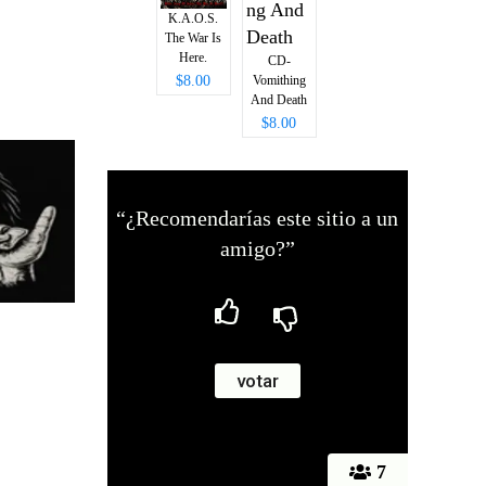
K.A.O.S.
The War Is
Here.
CD-
Vomithing
$8.00
And Death
$8.00
“¿Recomendarías este sitio a un
amigo?”
7