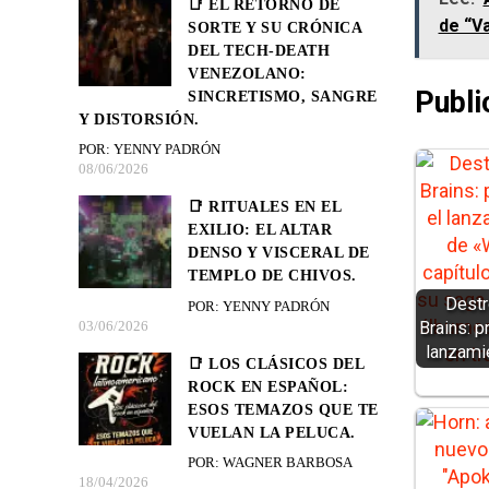
📑 EL RETORNO DE
de “Va
SORTE Y SU CRÓNICA
DEL TECH-DEATH
VENEZOLANO:
Publi
SINCRETISMO, SANGRE
Y DISTORSIÓN.
POR: YENNY PADRÓN
08/06/2026
📑 RITUALES EN EL
EXILIO: EL ALTAR
DENSO Y VISCERAL DE
TEMPLO DE CHIVOS.
Dest
POR: YENNY PADRÓN
03/06/2026
Brains: p
lanzami
📑 LOS CLÁSICOS DEL
ROCK EN ESPAÑOL:
ESOS TEMAZOS QUE TE
VUELAN LA PELUCA.
POR: WAGNER BARBOSA
18/04/2026