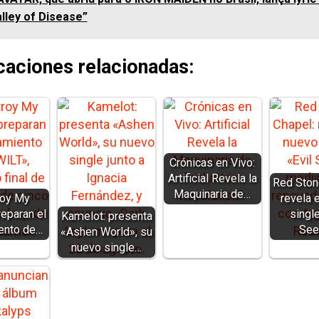
lley of Disease”
caciones relacionadas:
Crónicas en Vivo:
Artificial Revela la
Red Ston
Maquinaria de…
roy My
revela 
reparan el
single
Kamelot: presenta
ento de…
See
«Ashen World», su
nuevo single…