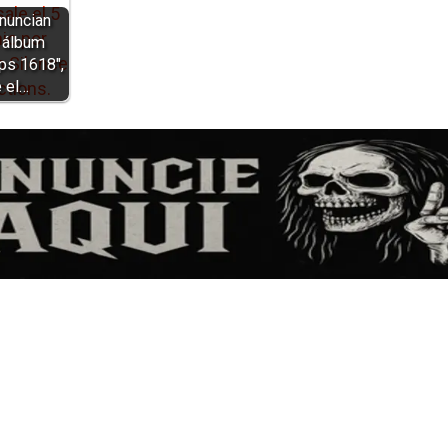
anuncian
 álbum
ps 1618",
e el…