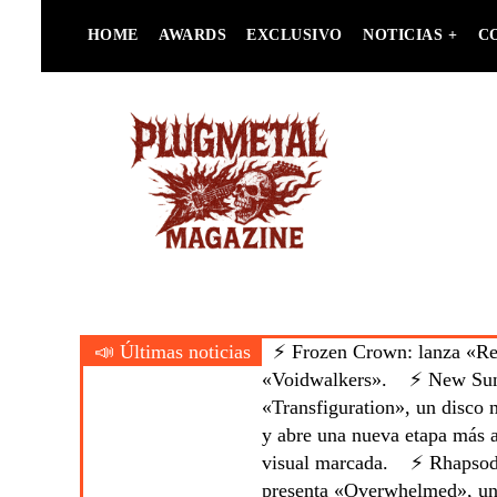
Skip
HOME
AWARDS
EXCLUSIVO
NOTICIAS +
C
to
content
Heavy Metal is Life
Plugmetal
Magazine
📣 Últimas noticias
⚡ Frozen Crown: lanza «Reb
«Voidwalkers».
⚡ New Sun:
«Transfiguration», un disco m
y abre una nueva etapa más a
visual marcada.
⚡ Rhapsody
presenta «Overwhelmed», un