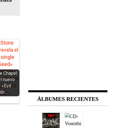
e Chapel:
el nuevo
 «Evil
d»…
ÁLBUMES RECIENTES