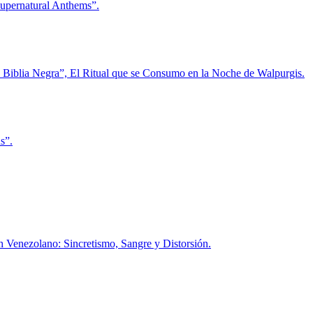
Supernatural Anthems”.
La Biblia Negra”, El Ritual que se Consumo en la Noche de Walpurgis.
s”.
h Venezolano: Sincretismo, Sangre y Distorsión.