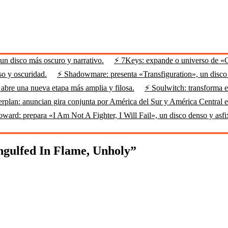
n disco más oscuro y narrativo.
⚡ 7Keys: expande o universo de «
so y oscuridad.
⚡ Shadowmare: presenta «Transfiguration», un disco m
abre una nueva etapa más amplia y filosa.
⚡ Soulwitch: transforma el
rplan: anuncian gira conjunta por América del Sur y América Central 
ard: prepara «I Am Not A Fighter, I Will Fail», un disco denso y asfi
ngulfed In Flame, Unholy”