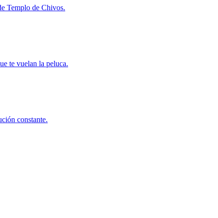
l de Templo de Chivos.
ue te vuelan la peluca.
ución constante.