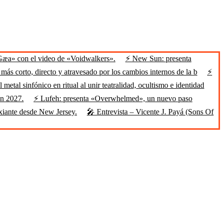
Gæa» con el video de «Voidwalkers».
⚡ New Sun: presenta
ás corto, directo y atravesado por los cambios internos de la b
⚡
 metal sinfónico en ritual al unir teatralidad, ocultismo e identidad
en 2027.
⚡ Lufeh: presenta «Overwhelmed», un nuevo paso
xiante desde New Jersey.
🎤 Entrevista – Vicente J. Payá (Sons Of