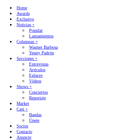
Skip
Home
to
Awards
content
Exclusivo
Noticias +
Popular
Lanzamientos
Columnas +
Wagner Barbosa
Yenny Padrón
Secciones +
Entrevistas
Artículos
Enlaces
Vídeos
Shows +
Conciertos
Reportaje
Market
Cast +
Bandas
Únete
Socios
Contacto
Anuncie