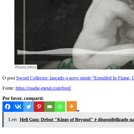
O post
Sword Collector: lançado o novo single “Engulfed In Flame,
Fonte:
https://roadie-metal.com/feed/
Por favor, compartí:
Leé:
Hell Gun: Debut "Kings of Beyond" é disponibilizado nas