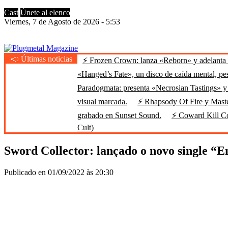
Cast
Únete al elenco
Viernes, 7 de Agosto de 2026 - 5:53
📣 Últimas noticias
⚡ Frozen Crown: lanza «Reborn» y adelanta u
Plugmetal Magazine
Heavy Metal is Life
«Hanged’s Fate», un disco de caída mental, pe
Paradogmata: presenta «Necrosian Tastings» y 
visual marcada.
⚡ Rhapsody Of Fire y Maste
grabado en Sunset Sound.
⚡ Coward Kill Cow
Cult)
Sword Collector: lançado o novo single “E
Publicado en 01/09/2022 às 20:30