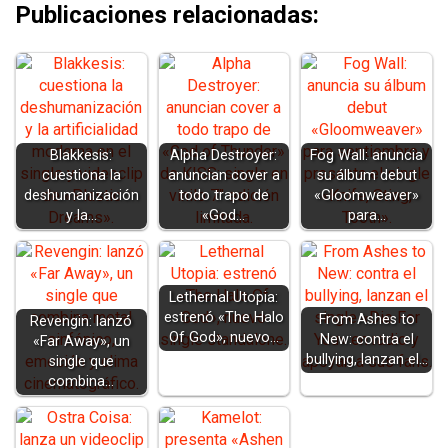
Publicaciones relacionadas:
Blakkesis:
Alpha Destroyer:
Fog Wall: anuncia
cuestiona la
anuncian cover a
su álbum debut
deshumanización
todo trapo de
«Gloomweaver»
y la…
«God…
para…
Lethernal Utopia:
estrenó «The Halo
From Ashes to
Revengin: lanzó
Of God», nuevo…
New: contra el
«Far Away», un
bullying, lanzan el…
single que
combina…