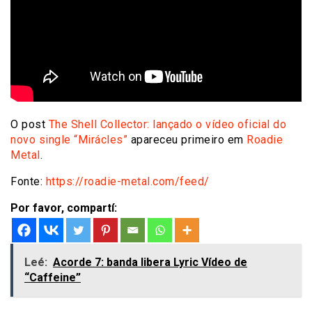
O post
The Shell Collector: lançado o vídeo oficial do
novo single “Mirácles”
apareceu primeiro em
Roadie
Metal
.
Fonte:
https://roadie-metal.com/feed/
Por favor, compartí:
Leé:
Acorde 7: banda libera Lyric Vídeo de
“Caffeine”