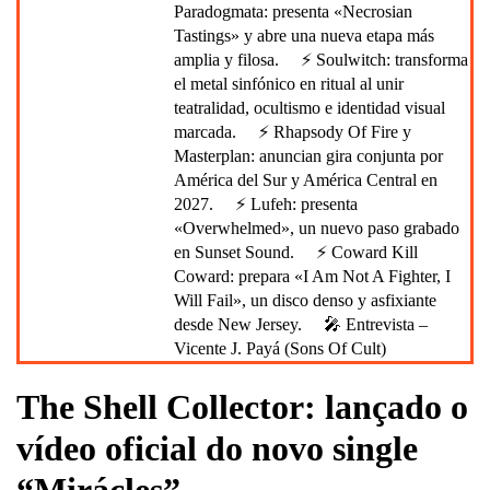
Paradogmata: presenta «Necrosian
Tastings» y abre una nueva etapa más
amplia y filosa.
⚡ Soulwitch: transforma
el metal sinfónico en ritual al unir
teatralidad, ocultismo e identidad visual
marcada.
⚡ Rhapsody Of Fire y
Masterplan: anuncian gira conjunta por
América del Sur y América Central en
2027.
⚡ Lufeh: presenta
«Overwhelmed», un nuevo paso grabado
en Sunset Sound.
⚡ Coward Kill
Coward: prepara «I Am Not A Fighter, I
Will Fail», un disco denso y asfixiante
desde New Jersey.
🎤 Entrevista –
Vicente J. Payá (Sons Of Cult)
The Shell Collector: lançado o
vídeo oficial do novo single