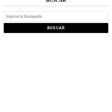
Search
for: