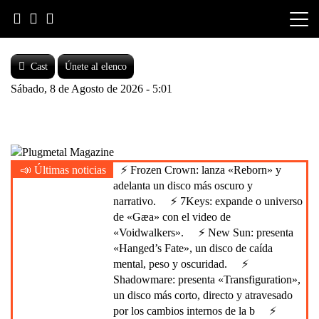
Skip
to
content
Cast
Únete al elenco
Sábado, 8 de Agosto de 2026 - 5:01
Heavy Metal is Life
📣 Últimas noticias
⚡ Frozen Crown: lanza «Reborn» y
Plugmetal Magazine
adelanta un disco más oscuro y
narrativo.
⚡ 7Keys: expande o universo
de «Gæa» con el video de
«Voidwalkers».
⚡ New Sun: presenta
«Hanged’s Fate», un disco de caída
mental, peso y oscuridad.
⚡
Shadowmare: presenta «Transfiguration»,
un disco más corto, directo y atravesado
por los cambios internos de la b
⚡