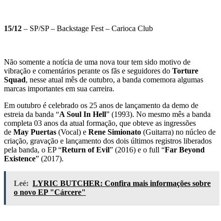
15/12
– SP/SP – Backstage Fest – Carioca Club
Não somente a notícia de uma nova tour tem sido motivo de
vibração e comentários perante os fãs e seguidores do
Torture
Squad
, nesse atual mês de outubro, a banda comemora algumas
marcas importantes em sua carreira.
Em outubro é celebrado os 25 anos de lançamento da demo de
estreia da banda “
A Soul In Hell
” (1993). No mesmo mês a banda
completa 03 anos da atual formação, que obteve as ingressões
de
May Puertas
(Vocal) e
Rene Simionato
(Guitarra) no núcleo de
criação, gravação e lançamento dos dois últimos registros liberados
pela banda, o EP “
Return of Evil
” (2016) e o full “
Far Beyond
Existence
” (2017).
Leé:
LYRIC BUTCHER: Confira mais informações sobre
o novo EP "Cárcere"