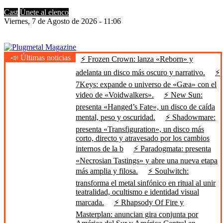
Cast
Únete al elenco
Viernes, 7 de Agosto de 2026 - 11:06
📣 Últimas noticias
⚡ Frozen Crown: lanza «Reborn» y
Plugmetal Magazine
Heavy Metal is Life
adelanta un disco más oscuro y narrativo.
⚡
7Keys: expande o universo de «Gæa» con el
video de «Voidwalkers».
⚡ New Sun:
presenta «Hanged’s Fate», un disco de caída
mental, peso y oscuridad.
⚡ Shadowmare:
presenta «Transfiguration», un disco más
corto, directo y atravesado por los cambios
internos de la b
⚡ Paradogmata: presenta
«Necrosian Tastings» y abre una nueva etapa
más amplia y filosa.
⚡ Soulwitch:
transforma el metal sinfónico en ritual al unir
teatralidad, ocultismo e identidad visual
marcada.
⚡ Rhapsody Of Fire y
Masterplan: anuncian gira conjunta por