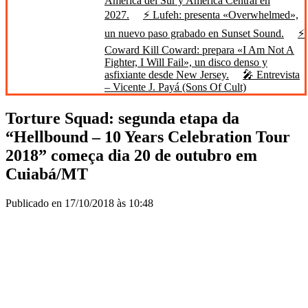
América del Sur y América Central en
2027.
⚡ Lufeh: presenta «Overwhelmed»,
un nuevo paso grabado en Sunset Sound.
⚡
Coward Kill Coward: prepara «I Am Not A
Fighter, I Will Fail», un disco denso y
asfixiante desde New Jersey.
🎤 Entrevista
– Vicente J. Payá (Sons Of Cult)
Torture Squad: segunda etapa da
“Hellbound – 10 Years Celebration Tour
2018” começa dia 20 de outubro em
Cuiabá/MT
Publicado en 17/10/2018 às 10:48