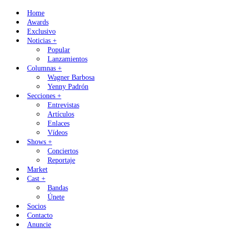
Skip
Home
to
Awards
content
Exclusivo
Noticias +
Popular
Lanzamientos
Columnas +
Wagner Barbosa
Yenny Padrón
Secciones +
Entrevistas
Artículos
Enlaces
Vídeos
Shows +
Conciertos
Reportaje
Market
Cast +
Bandas
Únete
Socios
Contacto
Anuncie