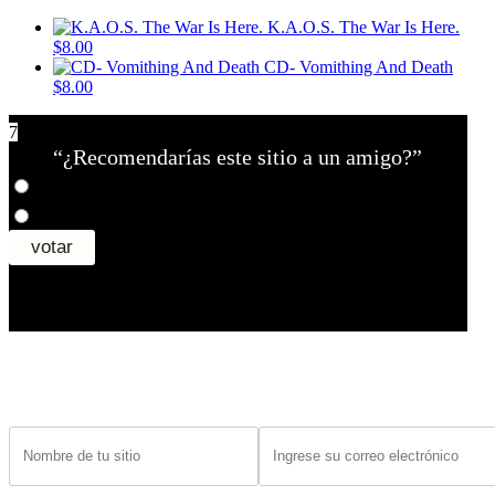
K.A.O.S. The War Is Here.
$8.00
CD- Vomithing And Death
$8.00
7
“¿Recomendarías este sitio a un amigo?”
¿Tiene un sitio? Ingrese sus datos abajo para recibir noticias de las ba