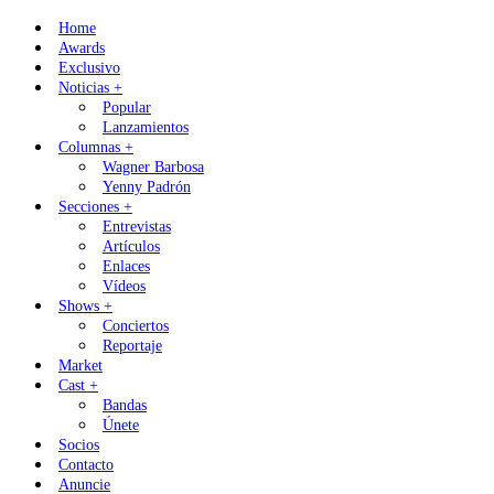
Skip
Home
to
Awards
content
Exclusivo
Noticias +
Popular
Lanzamientos
Columnas +
Wagner Barbosa
Yenny Padrón
Secciones +
Entrevistas
Artículos
Enlaces
Vídeos
Shows +
Conciertos
Reportaje
Market
Cast +
Bandas
Únete
Socios
Contacto
Anuncie