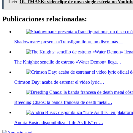
Leé:
OUTMASK: videoclipe de novo single estreia no Youtub
Publicaciones relacionadas:
Shadowmare: presenta «Transfiguration», un disco más…
The Knights: sencillo de estreno «Water Demon» llega…
Crimson Day: acaba de estrenar el video lyric…
Breeding Chaos: la banda francesa de death metal…
Andria Busic: disponibiliza "Life As It Is" en…