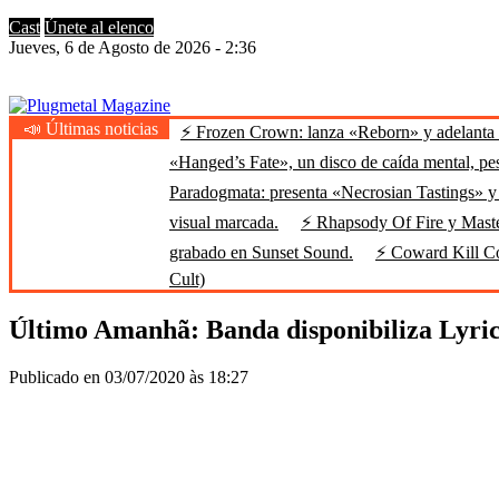
Cast
Únete al elenco
Jueves, 6 de Agosto de 2026 - 2:36
📣 Últimas noticias
⚡ Frozen Crown: lanza «Reborn» y adelanta u
Plugmetal Magazine
Heavy Metal is Life
«Hanged’s Fate», un disco de caída mental, pe
Paradogmata: presenta «Necrosian Tastings» y 
visual marcada.
⚡ Rhapsody Of Fire y Maste
grabado en Sunset Sound.
⚡ Coward Kill Cow
Cult)
Último Amanhã: Banda disponibiliza Lyri
Publicado en 03/07/2020 às 18:27