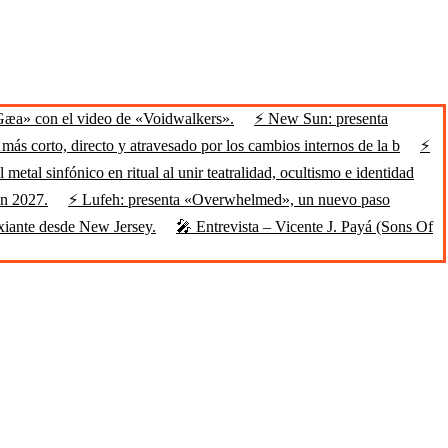
Gæa» con el video de «Voidwalkers».
⚡ New Sun: presenta
ás corto, directo y atravesado por los cambios internos de la b
⚡
 metal sinfónico en ritual al unir teatralidad, ocultismo e identidad
en 2027.
⚡ Lufeh: presenta «Overwhelmed», un nuevo paso
xiante desde New Jersey.
🎤 Entrevista – Vicente J. Payá (Sons Of