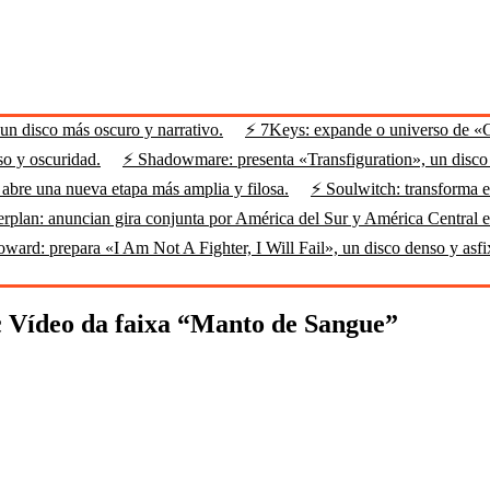
n disco más oscuro y narrativo.
⚡ 7Keys: expande o universo de «
so y oscuridad.
⚡ Shadowmare: presenta «Transfiguration», un disco m
abre una nueva etapa más amplia y filosa.
⚡ Soulwitch: transforma el
rplan: anuncian gira conjunta por América del Sur y América Central 
ard: prepara «I Am Not A Fighter, I Will Fail», un disco denso y asfi
c Vídeo da faixa “Manto de Sangue”