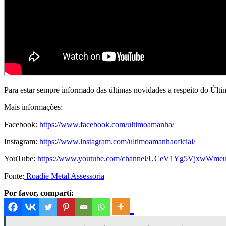
Para estar sempre informado das últimas novidades a respeito do Últi
Mais informações:
Facebook:
https://www.facebook.com/ultimoamanha/
Instagram:
https://www.instagram.com/ultimoamanhaoficial/
YouTube:
https://www.youtube.com/channel/UCeV1Yg5VjxwWm
Fonte:
Roadie Metal Assessoria
Por favor, compartí: