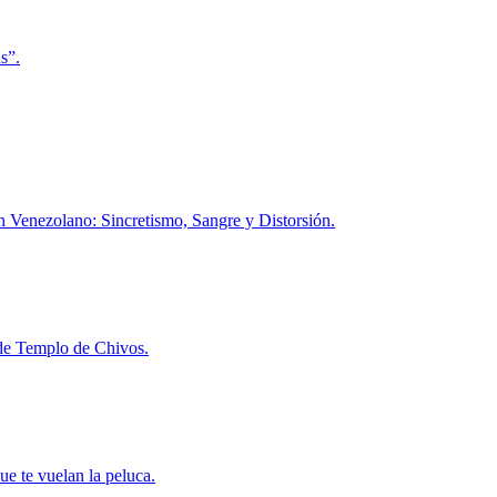
s”.
h Venezolano: Sincretismo, Sangre y Distorsión.
l de Templo de Chivos.
ue te vuelan la peluca.