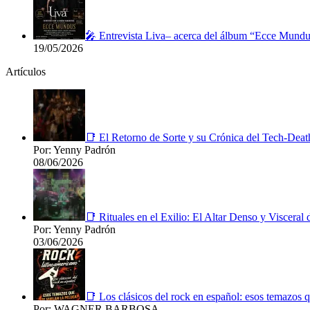
🎤 Entrevista Liva– acerca del álbum “Ecce Mundu
19/05/2026
Artículos
📑 El Retorno de Sorte y su Crónica del Tech-Deat
Por: Yenny Padrón
08/06/2026
📑 Rituales en el Exilio: El Altar Denso y Viscera
Por: Yenny Padrón
03/06/2026
📑 Los clásicos del rock en español: esos temazos q
Por: WAGNER BARBOSA