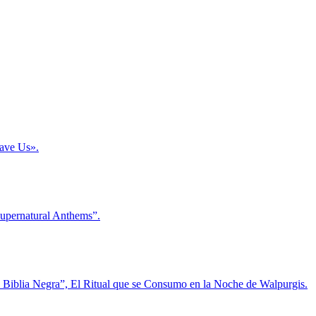
Save Us».
Supernatural Anthems”.
La Biblia Negra”, El Ritual que se Consumo en la Noche de Walpurgis.