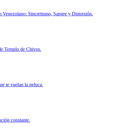
h Venezolano: Sincretismo, Sangre y Distorsión.
l de Templo de Chivos.
ue te vuelan la peluca.
ución constante.