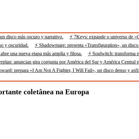
n disco más oscuro y narrativo.
⚡ 7Keys: expande o universo de «
so y oscuridad.
⚡ Shadowmare: presenta «Transfiguration», un disco m
abre una nueva etapa más amplia y filosa.
⚡ Soulwitch: transforma el
rplan: anuncian gira conjunta por América del Sur y América Central 
ard: prepara «I Am Not A Fighter, I Will Fail», un disco denso y asfi
tante coletânea na Europa