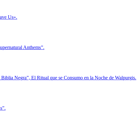
Save Us».
Supernatural Anthems”.
La Biblia Negra”, El Ritual que se Consumo en la Noche de Walpurgis.
s”.