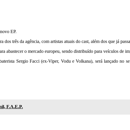
 novo EP.
eira dos três da agência, com artistas atuais do cast, além dos que já p
á para abastecer o mercado europeu, sendo distribuído para veículos de i
terista Sergio Facci (ex-Viper, Vodu e Volkana), será lançado no 
il, F.A.E.P.