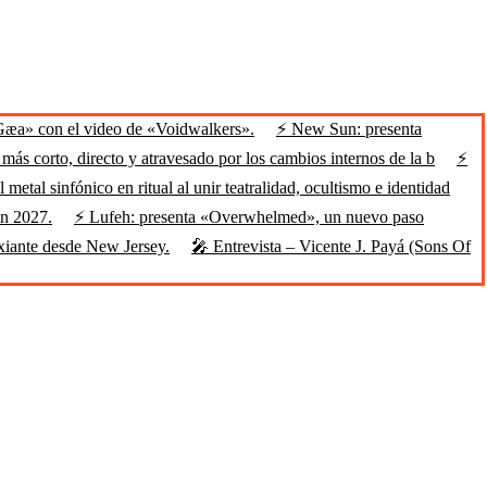
Gæa» con el video de «Voidwalkers».
⚡ New Sun: presenta
ás corto, directo y atravesado por los cambios internos de la b
⚡
 metal sinfónico en ritual al unir teatralidad, ocultismo e identidad
en 2027.
⚡ Lufeh: presenta «Overwhelmed», un nuevo paso
xiante desde New Jersey.
🎤 Entrevista – Vicente J. Payá (Sons Of