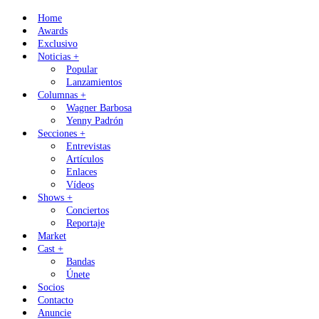
Skip
Home
to
Awards
content
Exclusivo
Noticias +
Popular
Lanzamientos
Columnas +
Wagner Barbosa
Yenny Padrón
Secciones +
Entrevistas
Artículos
Enlaces
Vídeos
Shows +
Conciertos
Reportaje
Market
Cast +
Bandas
Únete
Socios
Contacto
Anuncie