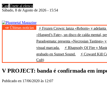
Cast
Únete al elenco
Sábado, 8 de Agosto de 2026 - 15:54
📣 Últimas noticias
⚡ Frozen Crown: lanza «Reborn» y adelanta u
Plugmetal Magazine
Heavy Metal is Life
«Hanged’s Fate», un disco de caída mental, pe
Paradogmata: presenta «Necrosian Tastings» y 
visual marcada.
⚡ Rhapsody Of Fire y Maste
grabado en Sunset Sound.
⚡ Coward Kill Cow
Cult)
V PROJECT: banda é confirmada em impor
Publicado en 17/06/2020 às 12:07