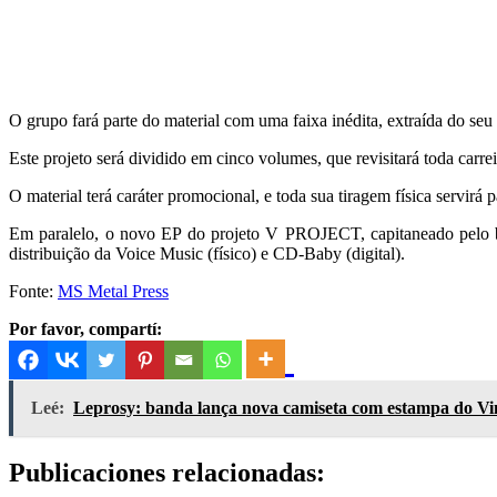
O grupo fará parte do material com uma faixa inédita, extraída do seu
Este projeto será dividido em cinco volumes, que revisitará toda carr
O material terá caráter promocional, e toda sua tiragem física servir
Em paralelo, o novo EP do projeto V PROJECT, capitaneado pelo ba
distribuição da Voice Music (físico) e CD-Baby (digital).
Fonte:
MS Metal Press
Por favor, compartí:
Leé:
Leprosy: banda lança nova camiseta com estampa do Vin
Publicaciones relacionadas: