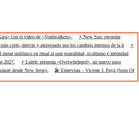
Gæa» con el video de «Voidwalkers».
⚡ New Sun: presenta
ás corto, directo y atravesado por los cambios internos de la b
⚡
 metal sinfónico en ritual al unir teatralidad, ocultismo e identidad
en 2027.
⚡ Lufeh: presenta «Overwhelmed», un nuevo paso
xiante desde New Jersey.
🎤 Entrevista – Vicente J. Payá (Sons Of