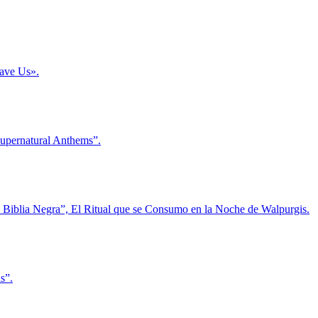
Save Us».
Supernatural Anthems”.
La Biblia Negra”, El Ritual que se Consumo en la Noche de Walpurgis.
s”.