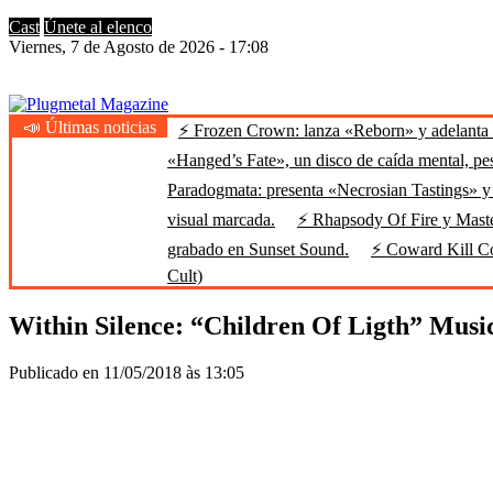
Cast
Únete al elenco
Viernes, 7 de Agosto de 2026 - 17:08
📣 Últimas noticias
⚡ Frozen Crown: lanza «Reborn» y adelanta u
Plugmetal Magazine
Heavy Metal is Life
«Hanged’s Fate», un disco de caída mental, pe
Paradogmata: presenta «Necrosian Tastings» y 
visual marcada.
⚡ Rhapsody Of Fire y Maste
grabado en Sunset Sound.
⚡ Coward Kill Cow
Cult)
Within Silence: “Children Of Ligth” Musi
Publicado en 11/05/2018 às 13:05