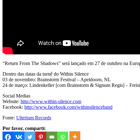
“Return From The Shadows” será lançado em 27 de outubro na Europ
Dentro das datas da turnê do Within Silence
03 de novembro: Brainstorm Festival – Apeldoorn, NL
24 de março: Lindenkeller [com Brainstorm & Signum Regis] – Freis
Social Medias
Website:
http://www.within-silence.com
Facebook:
http://www.facebook.com/withinsilenceband
Fonte:
Ulterium Records
Por favor, compartí: