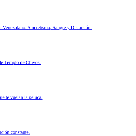
h Venezolano: Sincretismo, Sangre y Distorsión.
l de Templo de Chivos.
ue te vuelan la peluca.
ución constante.