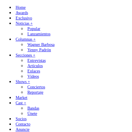
Skip
Home
to
Awards
content
Exclusivo
Noticias +
Popular
Lanzamientos
Columnas +
Wagner Barbosa
Yenny Padrón
Secciones +
Entrevistas
Artículos
Enlaces
Vídeos
Shows +
Conciertos
Reportaje
Market
Cast +
Bandas
Únete
Socios
Contacto
Anuncie