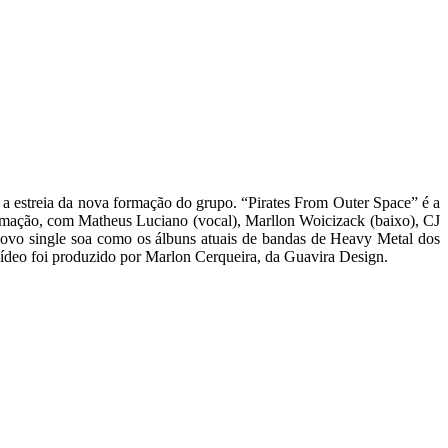
estreia da nova formação do grupo. “Pirates From Outer Space” é a
rmação, com Matheus Luciano (vocal), Marllon Woicizack (baixo), CJ
 novo single soa como os álbuns atuais de bandas de Heavy Metal dos
vídeo foi produzido por Marlon Cerqueira, da Guavira Design.