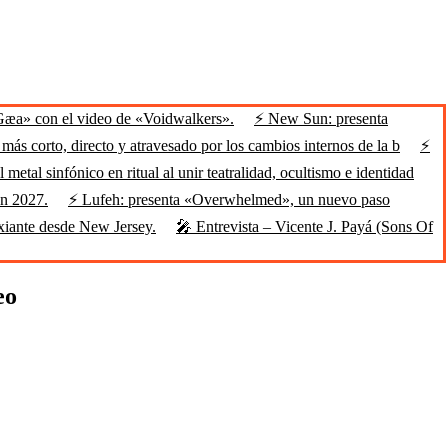
Gæa» con el video de «Voidwalkers».
⚡ New Sun: presenta
ás corto, directo y atravesado por los cambios internos de la b
⚡
 metal sinfónico en ritual al unir teatralidad, ocultismo e identidad
en 2027.
⚡ Lufeh: presenta «Overwhelmed», un nuevo paso
xiante desde New Jersey.
🎤 Entrevista – Vicente J. Payá (Sons Of
eo