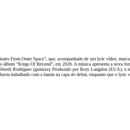
tes From Outer Space”, que, acompanhado de um lyric vídeo, marca a 
to do álbum “Kings Of Beyond”, em 2020. A música apresenta a nova fo
cas (Shred) Rodrigues (guitarra). Produzido por Rory Langdon (EUA), o
á havia trabalhado com a banda na capa do debut, enquanto que o lyric 