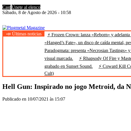
Cast
Únete al elenco
Sábado, 8 de Agosto de 2026 - 10:58
📣 Últimas noticias
⚡ Frozen Crown: lanza «Reborn» y adelanta u
Plugmetal Magazine
Heavy Metal is Life
«Hanged’s Fate», un disco de caída mental, pe
Paradogmata: presenta «Necrosian Tastings» y 
visual marcada.
⚡ Rhapsody Of Fire y Maste
grabado en Sunset Sound.
⚡ Coward Kill Cow
Cult)
Hell Gun: Inspirado no jogo Metroid, da Ni
Publicado en 10/07/2021 às 15:07