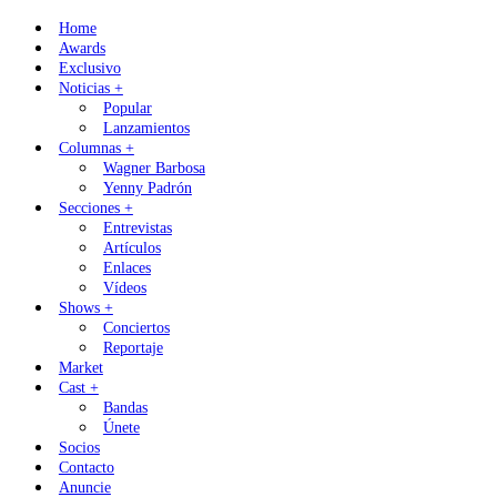
Skip
Home
to
Awards
content
Exclusivo
Noticias +
Popular
Lanzamientos
Columnas +
Wagner Barbosa
Yenny Padrón
Secciones +
Entrevistas
Artículos
Enlaces
Vídeos
Shows +
Conciertos
Reportaje
Market
Cast +
Bandas
Únete
Socios
Contacto
Anuncie