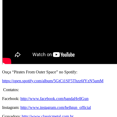
Ouça “Pirates From Outer Space” no Spotify:
https://open.spotify.com/album/5GtCi1SF5Thzz6fYzN5umM
Contatos:
Facebook:
http://www.facebook.com/bandaHellGun
Instagram:
http://www.instagram.com/hellgun_official
Gravadora:
http://www.classicmetal.com.br