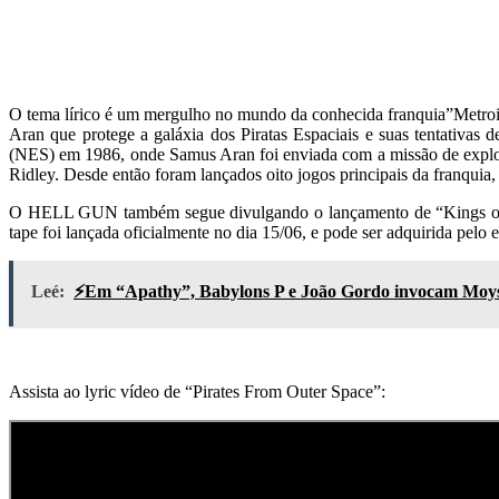
O tema lírico é um mergulho no mundo da conhecida franquia”Metroid”
Aran que protege a galáxia dos Piratas Espaciais e suas tentativas 
(NES) em 1986, onde Samus Aran foi enviada com a missão de explorar
Ridley. Desde então foram lançados oito jogos principais da franquia,
O HELL GUN também segue divulgando o lançamento de “Kings of Be
tape foi lançada oficialmente no dia 15/06, e pode ser adquirida pelo 
Leé:
⚡Em “Apathy”, Babylons P e João Gordo invocam Moyses
Assista ao lyric vídeo de “Pirates From Outer Space”: