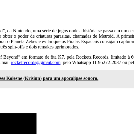
, da Nintendo, uma série de jogos onde a história se passa em um cen
de obter o poder de criaturas parasitas, chamadas de Metroid. A prim
 o Planeta Zebes e evitar que os Piratas Espaciais consigam capturar
 três spin-offs e dois remakes aprimorados.
yond” em formato de fita K7, pela Rocketz Records, limitado à 60 
e-mail
rocketrecords@gmail.com
, pelo Whatsapp 11-95272-2087 ou pe
 Kolesne (Krisiun) para um apocalipse sonoro.