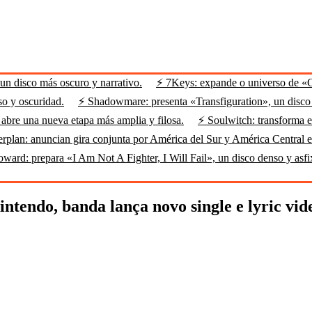
n disco más oscuro y narrativo.
⚡ 7Keys: expande o universo de «
so y oscuridad.
⚡ Shadowmare: presenta «Transfiguration», un disco m
abre una nueva etapa más amplia y filosa.
⚡ Soulwitch: transforma el
rplan: anuncian gira conjunta por América del Sur y América Central 
ard: prepara «I Am Not A Fighter, I Will Fail», un disco denso y asfi
ntendo, banda lança novo single e lyric vid