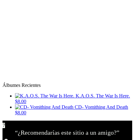
Álbumes Recientes
K.A.O.S. The War Is Here.
$8.00
CD- Vomithing And Death
$8.00
7
“¿Recomendarías este sitio a un amigo?”