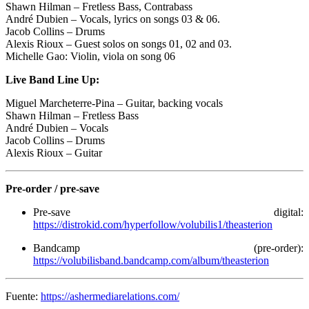
Shawn Hilman – Fretless Bass, Contrabass
André Dubien – Vocals, lyrics on songs 03 & 06.
Jacob Collins – Drums
Alexis Rioux – Guest solos on songs 01, 02 and 03.
Michelle Gao: Violin, viola on song 06
Live Band Line Up:
Miguel Marcheterre-Pina – Guitar, backing vocals
Shawn Hilman – Fretless Bass
André Dubien – Vocals
Jacob Collins – Drums
Alexis Rioux – Guitar
Pre‑order / pre‑save
Pre‑save digital:
https://distrokid.com/hyperfollow/volubilis1/theasterion
Bandcamp (pre‑order):
https://volubilisband.bandcamp.com/album/theasterion
Fuente:
https://ashermediarelations.com/