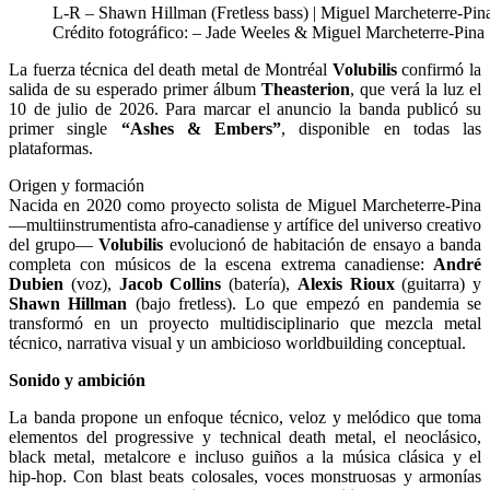
L-R – Shawn Hillman (Fretless bass) | Miguel Marcheterre-Pina
Crédito fotográfico: – Jade Weeles & Miguel Marcheterre-Pina
La fuerza técnica del death metal de Montréal
Volubilis
confirmó la
salida de su esperado primer álbum
Theasterion
, que verá la luz el
10 de julio de 2026. Para marcar el anuncio la banda publicó su
primer single
“Ashes & Embers”
, disponible en todas las
plataformas.
Origen y formación
Nacida en 2020 como proyecto solista de Miguel Marcheterre‑Pina
—multiinstrumentista afro‑canadiense y artífice del universo creativo
del grupo—
Volubilis
evolucionó de habitación de ensayo a banda
completa con músicos de la escena extrema canadiense:
André
Dubien
(voz),
Jacob Collins
(batería),
Alexis Rioux
(guitarra) y
Shawn Hillman
(bajo fretless). Lo que empezó en pandemia se
transformó en un proyecto multidisciplinario que mezcla metal
técnico, narrativa visual y un ambicioso worldbuilding conceptual.
Sonido y ambición
La banda propone un enfoque técnico, veloz y melódico que toma
elementos del progressive y technical death metal, el neoclásico,
black metal, metalcore e incluso guiños a la música clásica y el
hip‑hop. Con blast beats colosales, voces monstruosas y armonías