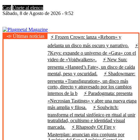
Cast
Únete al elenco
Sábado, 8 de Agosto de 2026 - 9:52
📣 Últimas noticias
⚡ Frozen Crown: lanza «Reborn» y
Plugmetal Magazine
Heavy Metal is Life
adelanta un disco más oscuro y narrativo.
⚡
7Keys: expande o universo de «Gæa» con el
video de «Voidwalkers».
⚡ New Sun:
presenta «Hanged’s Fate», un disco de caída
mental, peso y oscuridad.
⚡ Shadowmare:
presenta «Transfiguration», un disco más
corto, directo y atravesado por los cambios
internos de la b
⚡ Paradogmata: presenta
«Necrosian Tastings» y abre una nueva etapa
más amplia y filosa.
⚡ Soulwitch:
transforma el metal sinfónico en ritual al unir
teatralidad, ocultismo e identidad visual
marcada.
⚡ Rhapsody Of Fire y
Masterplan: anuncian gira conjunta por