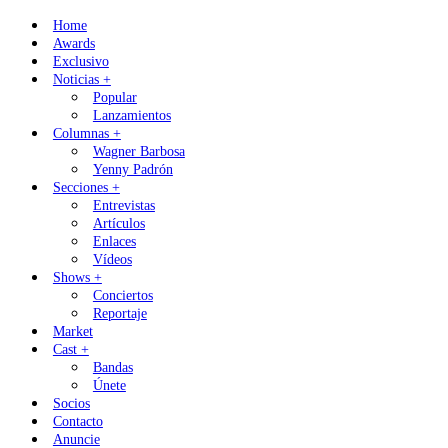
Skip
Home
to
Awards
content
Exclusivo
Noticias +
Popular
Lanzamientos
Columnas +
Wagner Barbosa
Yenny Padrón
Secciones +
Entrevistas
Artículos
Enlaces
Vídeos
Shows +
Conciertos
Reportaje
Market
Cast +
Bandas
Únete
Socios
Contacto
Anuncie