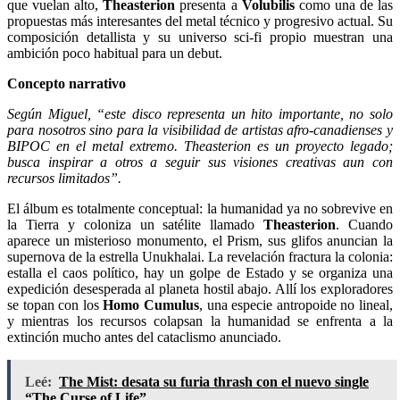
que vuelan alto,
Theasterion
presenta a
Volubilis
como una de las
propuestas más interesantes del metal técnico y progresivo actual. Su
composición detallista y su universo sci‑fi propio muestran una
ambición poco habitual para un debut.
Concepto narrativo
Según Miguel, “este disco representa un hito importante, no solo
para nosotros sino para la visibilidad de artistas afro‑canadienses y
BIPOC en el metal extremo. Theasterion es un proyecto legado;
busca inspirar a otros a seguir sus visiones creativas aun con
recursos limitados”.
El álbum es totalmente conceptual: la humanidad ya no sobrevive en
la Tierra y coloniza un satélite llamado
Theasterion
. Cuando
aparece un misterioso monumento, el Prism, sus glifos anuncian la
supernova de la estrella Unukhalai. La revelación fractura la colonia:
estalla el caos político, hay un golpe de Estado y se organiza una
expedición desesperada al planeta hostil abajo. Allí los exploradores
se topan con los
Homo Cumulus
, una especie antropoide no lineal,
y mientras los recursos colapsan la humanidad se enfrenta a la
extinción mucho antes del cataclismo anunciado.
Leé:
The Mist: desata su furia thrash con el nuevo single
“The Curse of Life”.