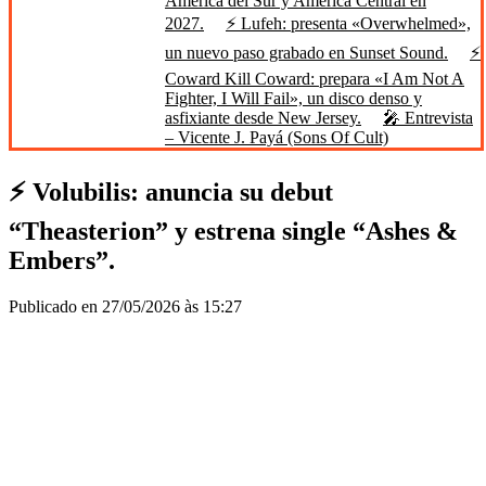
América del Sur y América Central en
2027.
⚡ Lufeh: presenta «Overwhelmed»,
un nuevo paso grabado en Sunset Sound.
⚡
Coward Kill Coward: prepara «I Am Not A
Fighter, I Will Fail», un disco denso y
asfixiante desde New Jersey.
🎤 Entrevista
– Vicente J. Payá (Sons Of Cult)
⚡ Volubilis: anuncia su debut
“Theasterion” y estrena single “Ashes &
Embers”.
Publicado en 27/05/2026 às 15:27