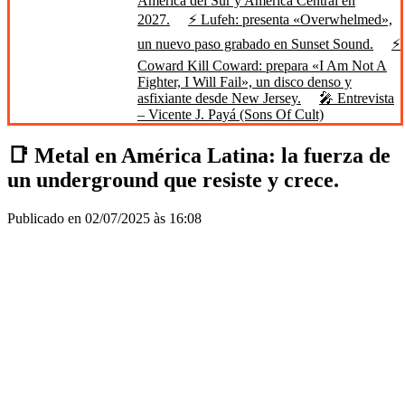
América del Sur y América Central en
2027.
⚡ Lufeh: presenta «Overwhelmed»,
un nuevo paso grabado en Sunset Sound.
⚡
Coward Kill Coward: prepara «I Am Not A
Fighter, I Will Fail», un disco denso y
asfixiante desde New Jersey.
🎤 Entrevista
– Vicente J. Payá (Sons Of Cult)
📑 Metal en América Latina: la fuerza de
un underground que resiste y crece.
Publicado en 02/07/2025 às 16:08