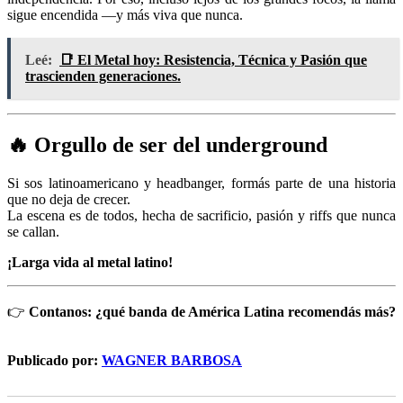
sigue encendida —y más viva que nunca.
Leé:
📑 El Metal hoy: Resistencia, Técnica y Pasión que
trascienden generaciones.
🔥
Orgullo de ser del underground
Si sos latinoamericano y headbanger, formás parte de una historia
que no deja de crecer.
La escena es de todos, hecha de sacrificio, pasión y riffs que nunca
se callan.
¡Larga vida al metal latino!
👉
Contanos: ¿qué banda de América Latina recomendás más?
Publicado por:
WAGNER BARBOSA