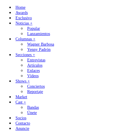
Skip
Home
to
Awards
content
Exclusivo
Noticias +
Popular
Lanzamientos
Columnas +
Wagner Barbosa
Yenny Padrón
Secciones +
Entrevistas
Artículos
Enlaces
Vídeos
Shows +
Conciertos
Reportaje
Market
Cast +
Bandas
Únete
Socios
Contacto
Anuncie