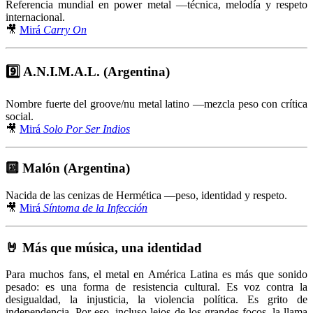
Referencia mundial en power metal —técnica, melodía y respeto
internacional.
🎥
Mirá
Carry On
9️⃣
A.N.I.M.A.L. (Argentina)
Nombre fuerte del groove/nu metal latino —mezcla peso con crítica
social.
🎥
Mirá
Solo Por Ser Indios
🔟
Malón (Argentina)
Nacida de las cenizas de Hermética —peso, identidad y respeto.
🎥
Mirá
Síntoma de la Infección
🤘
Más que música, una identidad
Para muchos fans, el metal en América Latina es más que sonido
pesado: es una forma de resistencia cultural. Es voz contra la
desigualdad, la injusticia, la violencia política. Es grito de
independencia. Por eso, incluso lejos de los grandes focos, la llama