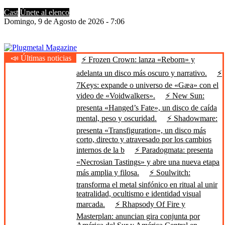
Cast
Únete al elenco
Domingo, 9 de Agosto de 2026 - 7:06
📣 Últimas noticias
⚡ Frozen Crown: lanza «Reborn» y
Plugmetal Magazine
Heavy Metal is Life
adelanta un disco más oscuro y narrativo.
⚡
7Keys: expande o universo de «Gæa» con el
video de «Voidwalkers».
⚡ New Sun:
presenta «Hanged’s Fate», un disco de caída
mental, peso y oscuridad.
⚡ Shadowmare:
presenta «Transfiguration», un disco más
corto, directo y atravesado por los cambios
internos de la b
⚡ Paradogmata: presenta
«Necrosian Tastings» y abre una nueva etapa
más amplia y filosa.
⚡ Soulwitch:
transforma el metal sinfónico en ritual al unir
teatralidad, ocultismo e identidad visual
marcada.
⚡ Rhapsody Of Fire y
Masterplan: anuncian gira conjunta por