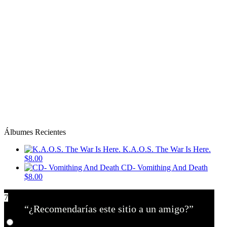
Álbumes Recientes
K.A.O.S. The War Is Here.
$8.00
CD- Vomithing And Death
$8.00
7
“¿Recomendarías este sitio a un amigo?”