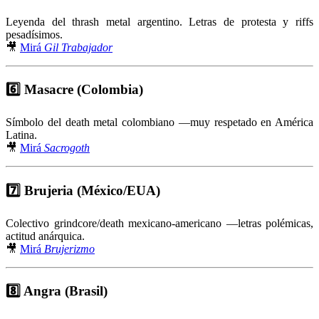
Leyenda del thrash metal argentino. Letras de protesta y riffs
pesadísimos.
🎥
Mirá
Gil Trabajador
6️⃣
Masacre (Colombia)
Símbolo del death metal colombiano —muy respetado en América
Latina.
🎥
Mirá
Sacrogoth
7️⃣
Brujeria (México/EUA)
Colectivo grindcore/death mexicano-americano —letras polémicas,
actitud anárquica.
🎥
Mirá
Brujerizmo
8️⃣
Angra (Brasil)